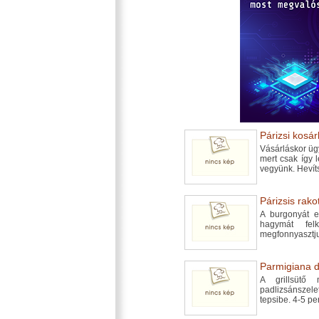
Párizsi kosár
Vásárláskor ügy
mert csak így l
vegyünk. Hevíts
Párizsis rako
A burgonyát eg
hagymát felk
megfonnyasztju
Parmigiana d
A grillsütő
padlizsánsze
tepsibe. 4-5 p