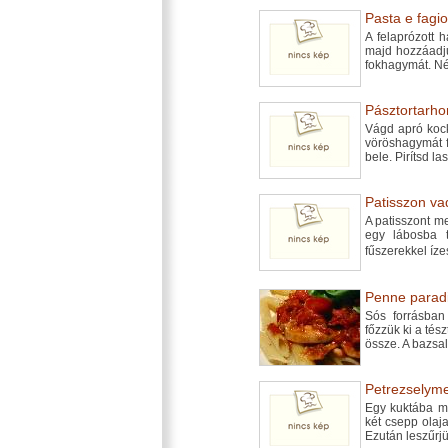
Pasta e fagiol
A felaprózott 
majd hozzáadjuk
fokhagymát. N
Pásztortarho
Vágd apró kocká
vöröshagymát 
bele. Pirítsd l
Patisszon va
A patisszont m
egy lábosba t
fűszerekkel íze
Penne parad
Sós forrásban
főzzük ki a tés
össze. A bazsa
Petrezselyme
Egy kuktába má
két csepp olaj
Ezután leszűrjü