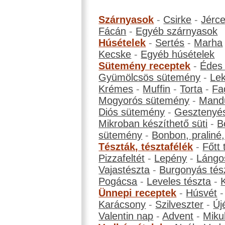
Szárnyasok
-
Csirke
-
Jérc
Fácán
-
Egyéb szárnyasok
Húsételek
-
Sertés
-
Marha
Kecske
-
Egyéb húsételek
Sütemény receptek
-
Édes
Gyümölcsös sütemény
-
Le
Krémes
-
Muffin
-
Torta
-
Fa
Mogyorós sütemény
-
Mand
Diós sütemény
-
Gesztenyé
Mikroban készíthető süti
-
B
sütemény
-
Bonbon, praliné, 
Tészták, tésztafélék
-
Főtt 
Pizzafeltét
-
Lepény
-
Lángo
Vajastészta
-
Burgonyás tés
Pogácsa
-
Leveles tészta
-
Ünnepi receptek
-
Húsvét
Karácsony
-
Szilveszter
-
Új
Valentin nap
-
Advent
-
Miku