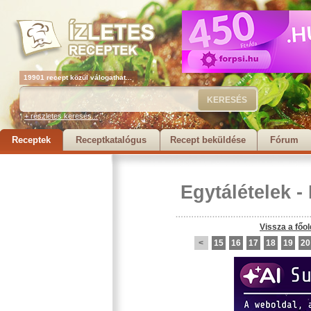
19901 recept közül válogathat...
+ részletes keresés...
Receptek
Receptkatalógus
Recept beküldése
Fórum
Egytálételek
-
Vissza a főol
<
15
16
17
18
19
20