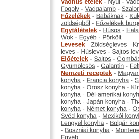
Vadhús ételek
-
Nyúl
-
Vadd
Fogoly
-
Vadgalamb
-
Szalo
Főzelékek
-
Babáknak
-
Kül
zöldségből
-
Főzelékek burg
Egytálételek
-
Húsos
-
Hala
Wok
-
Egyéb
-
Pörkölt
Levesek
-
Zöldségleves
-
K
leves
-
Húsleves
-
Sajtos le
Előételek
-
Sajtos
-
Gombá
Gyümölcsös
-
Galantin
-
Fel
Nemzeti receptek
-
Magyar
konyha
-
Francia konyha
-
S
konyha
-
Orosz konyha
-
Kí
konyha
-
Dél-amerikai kony
konyha
-
Japán konyha
-
Th
konyha
-
Német konyha
-
Os
Svéd konyha
-
Mexikói kony
Lengyel konyha
-
Bolgár ko
-
Boszniai konyha
-
Montene
Egyéb