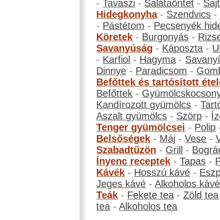
-
Tavaszi
-
Salátaöntet
-
Saj
Hidegkonyha
-
Szendvics
-
Pástétom
-
Pecsenyék hid
Köretek
-
Burgonyás
-
Rizs
Savanyúság
-
Káposzta
-
U
-
Karfiol
-
Hagyma
-
Savanyí
Dinnye
-
Paradicsom
-
Gom
Befőttek és tartósított éte
Befőttek
-
Gyümölcskocson
Kandírozott gyümölcs
-
Tart
Aszalt gyümölcs
-
Szörp
-
Íz
Tenger gyümölcsei
-
Polip
Belsőségek
-
Máj
-
Vese
-
Szabadtűzön
-
Grill
-
Bográ
Ínyenc receptek
-
Tapas
-
Kávék
-
Hosszú kávé
-
Eszp
Jeges kávé
-
Alkoholos káv
Teák
-
Fekete tea
-
Zöld tea
tea
-
Alkoholos tea