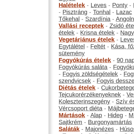
Halételek
-
Leves
-
Ponty
-
-
Pisztráng
-
Tonhal
-
Lazac
Tőkehal
-
Szardínia
-
Angol
Vallási receptek
-
Zsidó éte
ételek
-
Krisna ételek
-
Nagyb
Vegetáriánus ételek
-
Leve
Egytálétel
-
Feltét
-
Kása, fő
sütemény
Fogyókúrás ételek
-
90 na
Fogyókúrás saláta
-
Fogyókú
-
Fogyis zöldségételek
-
Fog
szendvicsek
-
Fogyis dessze
Diétás ételek
-
Cukorbeteg
Tejcukorérzékenyeknek
-
Ve
Koleszterinszegény
-
Szív é
Vércsoport diéta
-
Májbeteg
Mártások
-
Alap
-
Hideg
-
M
Sajtkrém
-
Burgonyamártás
Saláták
-
Majonézes
-
Húso