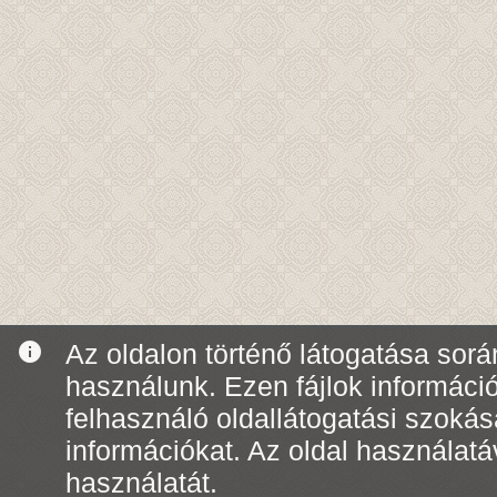
info
Az oldalon történő látogatása során
használunk. Ezen fájlok informáci
felhasználó oldallátogatási szoká
információkat. Az oldal használatá
használatát.