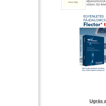
átpasszírozzuk
vízben, tűz fele
Ugrás a