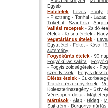
-
Boszniai konyha
-
Montene
Egyéb
Halételek
-
Leves
-
Ponty
-
-
Pisztráng
-
Tonhal
-
Lazac
Tőkehal
-
Szardínia
-
Angol
Vallási receptek
-
Zsidó éte
ételek
-
Krisna ételek
-
Nagyb
Vegetáriánus ételek
-
Leve
Egytálétel
-
Feltét
-
Kása, fő
sütemény
Fogyókúrás ételek
-
90 na
Fogyókúrás saláta
-
Fogyókú
-
Fogyis zöldségételek
-
Fog
szendvicsek
-
Fogyis dessze
Diétás ételek
-
Cukorbeteg
Tejcukorérzékenyeknek
-
Ve
Koleszterinszegény
-
Szív é
Vércsoport diéta
-
Májbeteg
Mártások
-
Alap
-
Hideg
-
M
Sajtkrém
-
Burgonyamártás