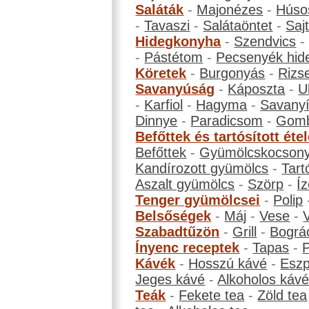
Saláták
-
Majonézes
-
Húso
-
Tavaszi
-
Salátaöntet
-
Saj
Hidegkonyha
-
Szendvics
-
Pástétom
-
Pecsenyék hid
Köretek
-
Burgonyás
-
Rizs
Savanyúság
-
Káposzta
-
U
-
Karfiol
-
Hagyma
-
Savanyí
Dinnye
-
Paradicsom
-
Gom
Befőttek és tartósított éte
Befőttek
-
Gyümölcskocson
Kandírozott gyümölcs
-
Tart
Aszalt gyümölcs
-
Szörp
-
Íz
Tenger gyümölcsei
-
Polip
Belsőségek
-
Máj
-
Vese
-
Szabadtűzön
-
Grill
-
Bográ
Ínyenc receptek
-
Tapas
-
Kávék
-
Hosszú kávé
-
Eszp
Jeges kávé
-
Alkoholos káv
Teák
-
Fekete tea
-
Zöld tea