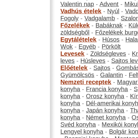
Valentin nap
-
Advent
-
Miku
Vadhús ételek
-
Nyúl
-
Vadd
Fogoly
-
Vadgalamb
-
Szalo
Főzelékek
-
Babáknak
-
Kül
zöldségből
-
Főzelékek burg
Egytálételek
-
Húsos
-
Hala
Wok
-
Egyéb
-
Pörkölt
Levesek
-
Zöldségleves
-
K
leves
-
Húsleves
-
Sajtos le
Előételek
-
Sajtos
-
Gombá
Gyümölcsös
-
Galantin
-
Fel
Nemzeti receptek
-
Magyar
konyha
-
Francia konyha
-
S
konyha
-
Orosz konyha
-
Kí
konyha
-
Dél-amerikai kony
konyha
-
Japán konyha
-
Th
konyha
-
Német konyha
-
Os
Svéd konyha
-
Mexikói kony
Lengyel konyha
-
Bolgár ko