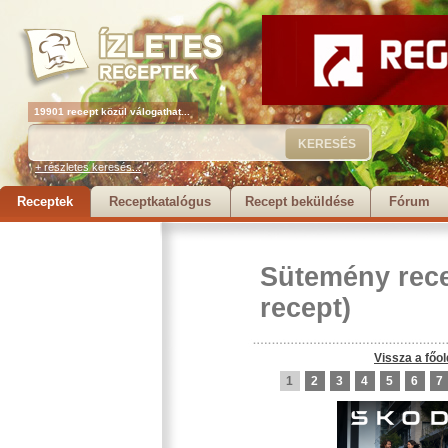
19901 recept közül válogathat...
+ részletes keresés...
Receptek
Receptkatalógus
Recept beküldése
Fórum
Sütemény rec
recept)
Vissza a főol
1
2
3
4
5
6
7