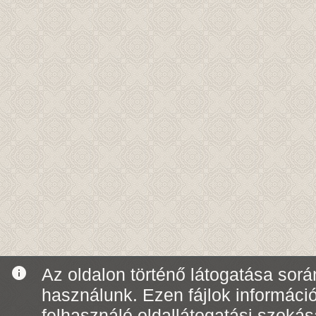
info
Az oldalon történő látogatása során
használunk. Ezen fájlok informáci
felhasználó oldallátogatási szoká