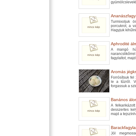
gyümölcslevekk
Ananászfagyla
Turmixoljuk 
porcukrot, a van
Hagyjuk kihűln
Aphrodité álm
A mangó hús
narancslikőrre
fagylaltot, maj
Aromás jégkr
Forrósítsuk fel
le a tűzről. 
forgassuk a sz
Banános álom
A felkarikázot
desszertes kel
majd a tejszín
Barackfagylal
Jól megmossu