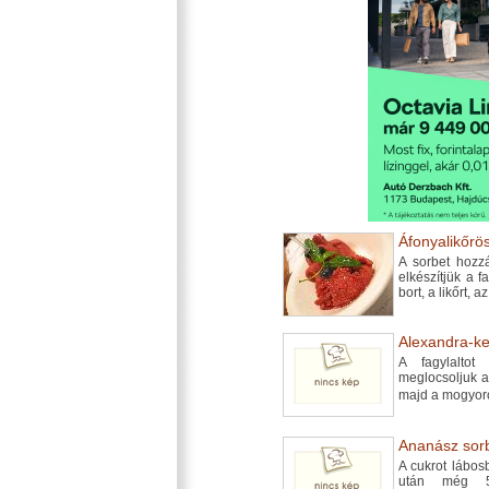
Áfonyalikőrö
A sorbet hozzá
elkészítjük a 
bort, a likőrt, 
Alexandra-keh
A fagylaltot
meglocsoljuk a l
majd a mogyor
Ananász sorb
A cukrot lábosb
után még 5