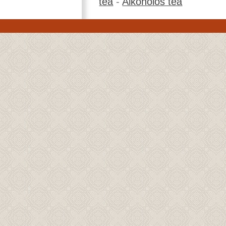
tea
-
Alkoholos tea