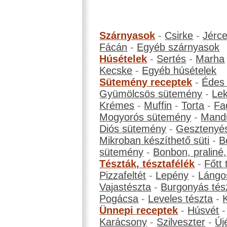
Szárnyasok
-
Csirke
-
Jérc
Fácán
-
Egyéb szárnyasok
Húsételek
-
Sertés
-
Marha
Kecske
-
Egyéb húsételek
Sütemény receptek
-
Édes
Gyümölcsös sütemény
-
Le
Krémes
-
Muffin
-
Torta
-
Fa
Mogyorós sütemény
-
Mand
Diós sütemény
-
Gesztenyé
Mikroban készíthető süti
-
B
sütemény
-
Bonbon, praliné, 
Tészták, tésztafélék
-
Főtt 
Pizzafeltét
-
Lepény
-
Lángo
Vajastészta
-
Burgonyás tés
Pogácsa
-
Leveles tészta
-
Ünnepi receptek
-
Húsvét
Karácsony
-
Szilveszter
-
Új