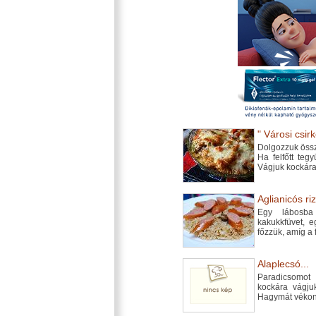
" Városi csirk
Dolgozzuk össz
Ha felfőtt teg
Vágjuk kockára
Aglianicós riz
Egy lábosba
kakukkfüvet, 
főzzük, amíg a f
Alaplecsó...
Paradicsomot
kockára vágju
Hagymát vékony