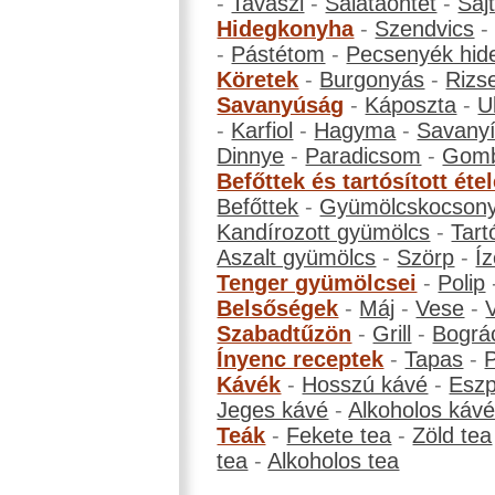
-
Tavaszi
-
Salátaöntet
-
Saj
Hidegkonyha
-
Szendvics
-
Pástétom
-
Pecsenyék hid
Köretek
-
Burgonyás
-
Rizs
Savanyúság
-
Káposzta
-
U
-
Karfiol
-
Hagyma
-
Savanyí
Dinnye
-
Paradicsom
-
Gom
Befőttek és tartósított éte
Befőttek
-
Gyümölcskocson
Kandírozott gyümölcs
-
Tart
Aszalt gyümölcs
-
Szörp
-
Íz
Tenger gyümölcsei
-
Polip
Belsőségek
-
Máj
-
Vese
-
Szabadtűzön
-
Grill
-
Bográ
Ínyenc receptek
-
Tapas
-
Kávék
-
Hosszú kávé
-
Eszp
Jeges kávé
-
Alkoholos káv
Teák
-
Fekete tea
-
Zöld tea
tea
-
Alkoholos tea