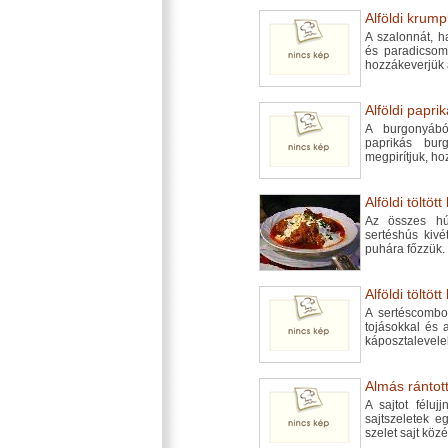
Alföldi krumpl
A szalonnát, h
és paradicsomo
hozzákeverjük 
Alföldi papri
A burgonyábó
paprikás bur
megpirítjuk, ho
Alföldi töltött
Az összes hú
sertéshús kivé
puhára főzzük.
Alföldi töltött
A sertéscombot
tojásokkal és a
káposztalevele
Almás rántott 
A sajtot féluj
sajtszeletek e
szelet sajt köz