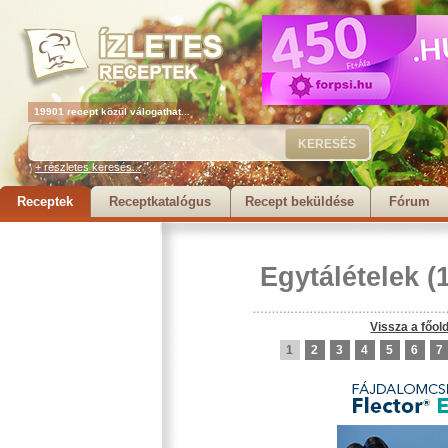
19901 recept közül válogathat...
+ részletes keresés...
Receptek
Receptkatalógus
Recept beküldése
Fórum
Egytálételek
(1
Vissza a főol
1
2
3
4
5
6
7