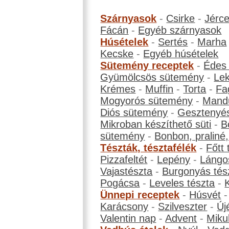
Szárnyasok
-
Csirke
-
Jérc
Fácán
-
Egyéb szárnyasok
Húsételek
-
Sertés
-
Marha
Kecske
-
Egyéb húsételek
Sütemény receptek
-
Édes
Gyümölcsös sütemény
-
Le
Krémes
-
Muffin
-
Torta
-
Fa
Mogyorós sütemény
-
Mand
Diós sütemény
-
Gesztenyé
Mikroban készíthető süti
-
B
sütemény
-
Bonbon, praliné, 
Tészták, tésztafélék
-
Főtt 
Pizzafeltét
-
Lepény
-
Lángo
Vajastészta
-
Burgonyás tés
Pogácsa
-
Leveles tészta
-
Ünnepi receptek
-
Húsvét
Karácsony
-
Szilveszter
-
Új
Valentin nap
-
Advent
-
Miku