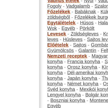
Vadhús ételek
-
Nyúl
-
Vadd
Fogoly
-
Vadgalamb
-
Szalo
Főzelékek
-
Babáknak
-
Kül
zöldségből
-
Főzelékek burg
Egytálételek
-
Húsos
-
Hala
Wok
-
Egyéb
-
Pörkölt
Levesek
-
Zöldségleves
-
K
leves
-
Húsleves
-
Sajtos le
Előételek
-
Sajtos
-
Gombá
Gyümölcsös
-
Galantin
-
Fel
Nemzeti receptek
-
Magyar
konyha
-
Francia konyha
-
S
konyha
-
Orosz konyha
-
Kí
konyha
-
Dél-amerikai kony
konyha
-
Japán konyha
-
Th
konyha
-
Német konyha
-
Os
Svéd konyha
-
Mexikói kony
Lengyel konyha
-
Bolgár ko
-
Boszniai konyha
-
Montene
Egyéb