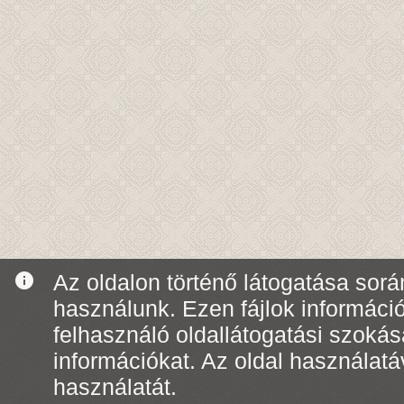
info
Az oldalon történő látogatása során
használunk. Ezen fájlok informáci
felhasználó oldallátogatási szoká
információkat. Az oldal használatá
használatát.