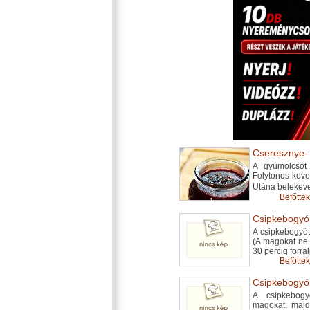
Cseresznye- 
A gyümölcsöt
Folytonos keve
Utána belekeve
Befőttek
Csipkebogyóí
A csipkebogyót
(A magokat ne 
30 percig forr
Befőttek
Csipkebogyóí
A csipkebogy
magokat, majd 