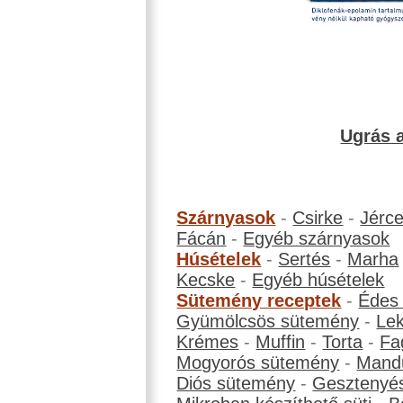
Ugrás a
Szárnyasok
-
Csirke
-
Jérc
Fácán
-
Egyéb szárnyasok
Húsételek
-
Sertés
-
Marha
Kecske
-
Egyéb húsételek
Sütemény receptek
-
Édes
Gyümölcsös sütemény
-
Le
Krémes
-
Muffin
-
Torta
-
Fa
Mogyorós sütemény
-
Mand
Diós sütemény
-
Gesztenyé