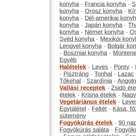
konyha
-
Francia konyha
-
S
konyha
-
Orosz konyha
-
Kí
konyha
-
Dél-amerikai kony
konyha
-
Japán konyha
-
Th
konyha
-
Német konyha
-
Os
Svéd konyha
-
Mexikói kony
Lengyel konyha
-
Bolgár ko
-
Boszniai konyha
-
Montene
Egyéb
Halételek
-
Leves
-
Ponty
-
-
Pisztráng
-
Tonhal
-
Lazac
Tőkehal
-
Szardínia
-
Angol
Vallási receptek
-
Zsidó éte
ételek
-
Krisna ételek
-
Nagyb
Vegetáriánus ételek
-
Leve
Egytálétel
-
Feltét
-
Kása, fő
sütemény
Fogyókúrás ételek
-
90 na
Fogyókúrás saláta
-
Fogyókú