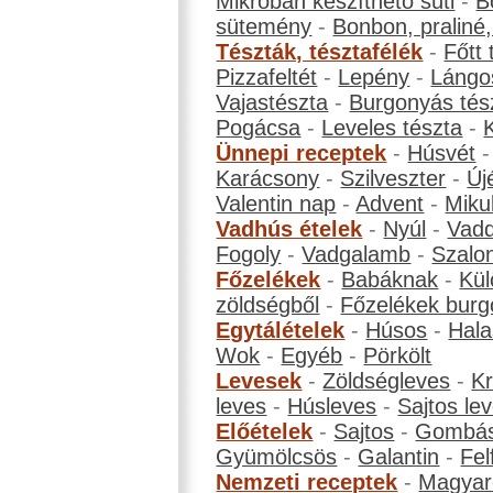
Mikroban készíthető süti
-
B
sütemény
-
Bonbon, praliné, 
Tészták, tésztafélék
-
Főtt 
Pizzafeltét
-
Lepény
-
Lángo
Vajastészta
-
Burgonyás tés
Pogácsa
-
Leveles tészta
-
Ünnepi receptek
-
Húsvét
Karácsony
-
Szilveszter
-
Új
Valentin nap
-
Advent
-
Miku
Vadhús ételek
-
Nyúl
-
Vadd
Fogoly
-
Vadgalamb
-
Szalo
Főzelékek
-
Babáknak
-
Kül
zöldségből
-
Főzelékek burg
Egytálételek
-
Húsos
-
Hala
Wok
-
Egyéb
-
Pörkölt
Levesek
-
Zöldségleves
-
K
leves
-
Húsleves
-
Sajtos le
Előételek
-
Sajtos
-
Gombá
Gyümölcsös
-
Galantin
-
Fel
Nemzeti receptek
-
Magyar