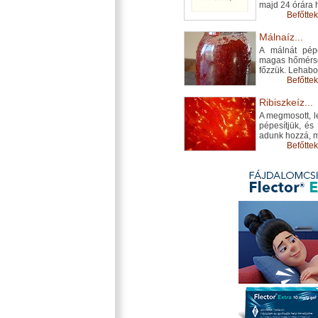
majd 24 órára 
Befőttek
Málnaíz...
A málnát pépe
magas hőmérsék
főzzük. Lehabo
Befőttek
Ribiszkeíz...
A megmosott, l
pépesítjük, és
adunk hozzá, ma
Befőttek