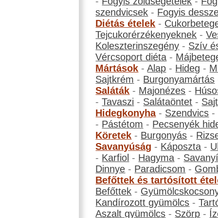
-
Fogyis zöldségételek
-
Fog
szendvicsek
-
Fogyis dessze
Diétás ételek
-
Cukorbeteg
Tejcukorérzékenyeknek
-
Ve
Koleszterinszegény
-
Szív é
Vércsoport diéta
-
Májbeteg
Mártások
-
Alap
-
Hideg
-
M
Sajtkrém
-
Burgonyamártás
Saláták
-
Majonézes
-
Húso
-
Tavaszi
-
Salátaöntet
-
Saj
Hidegkonyha
-
Szendvics
-
Pástétom
-
Pecsenyék hid
Köretek
-
Burgonyás
-
Rizs
Savanyúság
-
Káposzta
-
U
-
Karfiol
-
Hagyma
-
Savanyí
Dinnye
-
Paradicsom
-
Gom
Befőttek és tartósított éte
Befőttek
-
Gyümölcskocson
Kandírozott gyümölcs
-
Tart
Aszalt gyümölcs
-
Szörp
-
Íz