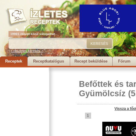
19901 recept közül válogathat...
+ részletes keresés...
Receptek
Receptkatalógus
Recept beküldése
Fórum
Befőttek és tar
Gyümölcsíz
(5
Vissza a főo
1