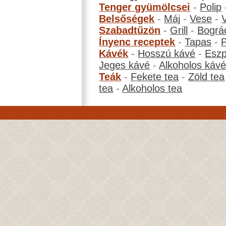
Tenger gyümölcsei
-
Polip
Belsőségek
-
Máj
-
Vese
-
Szabadtűzön
-
Grill
-
Bográ
Ínyenc receptek
-
Tapas
-
Kávék
-
Hosszú kávé
-
Eszp
Jeges kávé
-
Alkoholos káv
Teák
-
Fekete tea
-
Zöld tea
tea
-
Alkoholos tea