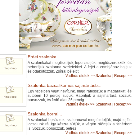
Erdei szalonka...
A szalonkákat megtisztítjuk, leperzseljük, megfűszerezzük, és
beborítjuk szalonna szeletekkel. A fejét a combjához hajtjuk
és odakötözzük. Zsírral bélelt t
Vadhús ételek
>>
Szalonka
|
Recept >>
Szalonka bazsalikomos sajtmártásb...
Egy tepsiben vajat hevítünk, majd rátesszük a madarakat, és
sütőben 10 percig sütjük. Ráöntjük a sajtmártást, sózzuk,
borsozzuk, és fedő alatt 25 percig
Vadhús ételek
>>
Szalonka
|
Recept >>
Szalonka borral...
A szalonkát besózzuk, szalonnával megtűzdeljük, majd tejfölt
locsolunk rá. Így készre sütjük, a végén ráöntjük a fehérbort
is. Sózzuk, borsozzuk, petrez
Vadhús ételek
>>
Szalonka
|
Recept >>