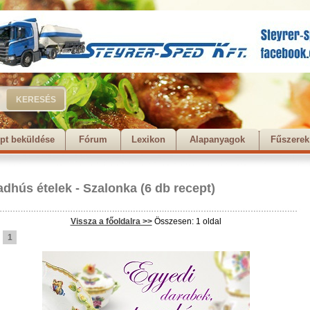
pt beküldése
Fórum
Lexikon
Alapanyagok
Fűszerek
adhús ételek
-
Szalonka
(6 db recept)
Vissza a főoldalra >>
Összesen: 1 oldal
1