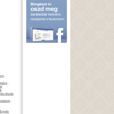
ény
-
emény
-
el
k
-
les tészta
odalom
-
Egyéb