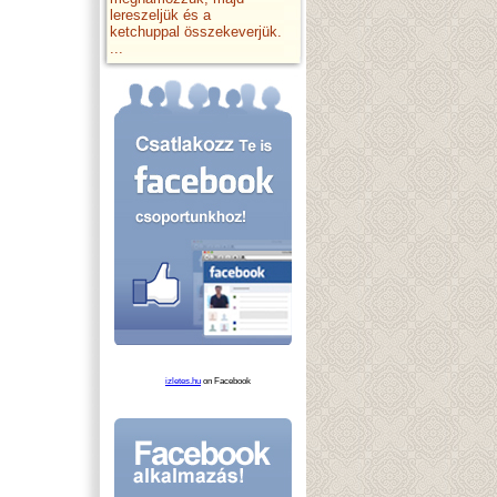
lereszeljük és a
ketchuppal összekeverjük.
...
izletes.hu
on Facebook