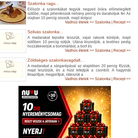
Szalonka ragu...
Először a szalonkákat tegyük negyed órára előmelegített
sütőbe, majd pihentessük néhány percig és daraboljuk fel. Az
olajban 10 percig süssük, majd dolgoz
Vadhús ételek
>>
Szalonka
|
Recept >>
Szilvás szalonka...
A madarakat tepsibe tesszük, vajat rakunk köréjük, majd
sütőben 10 percig sütjük. Utána kiszedjük, a levéhez pedig
hozzákeverjük a borsmártást, a bort és
Vadhús ételek
>>
Szalonka
|
Recept >>
Zöldséges szalonkavagdalt...
A madarakat a sárgarépával az alaplében 20 percig főzzük,
majd leszűrjük, és a húst lefejtjük a csontról. A hagymát
felaprítjuk, megpirítjuk, ráteszük a
Vadhús ételek
>>
Szalonka
|
Recept >>