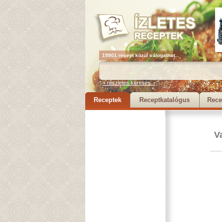
19901 recept közül válogathat...
+ részletes keresés...
Receptek
Receptkatalógus
Rece
V