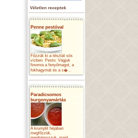
Véletlen receptek
Penne pestóval
Főzzük ki a tésztát sós
vízben. Pesto: Vágjuk
finomra a fenyőmagot, a
fokhagymát és a s�...
Paradicsomos
burgonyamártás
A krumplit héjában
megfőzzük,
meghámozzuk, majd