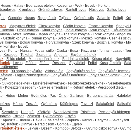
-
Húsos
-
Halas
-
Bográcsos ételek
-
Kocsonya
-
Wok
-
Egyéb
-
Pörkölt
dségleves
-
Krémleves
-
Gyümölcsleves
-
Rántott leves
-
Húsleves
-
Sajtos leves
-
s
jtos
-
Gombás
-
Húsos
-
Ropogósok
-
Tojásos
-
Gyümölcsös
-
Galantin
-
Felfújt
-
Kr
ptek
-
Magyaros ételek
-
Olasz konyha
-
Görög konyha
-
Francia konyha
-
Spanyol 
) konyha
-
Orosz konyha
-
Kínai konyha
-
Indiai konyha
-
Arab konyha
-
Dél-amerik
 konyha
-
Afrikai konyha
-
Japán konyha
-
Thaiföldi konyha
-
Török konyha
-
Angol k
-
Osztrák konyha
-
Román konyha
-
Svéd konyha
-
Mexikói konyha
-
Cseh és szlo
yel konyha
-
Bolgár konyha
-
Horvát konyha
-
Szerb konyha
-
Boszniai konyha
-
Mo
yi konyha
-
Egyéb
ves
-
Ponty
-
Harcsa
-
Fogas, süllő
-
Csuka
-
Busa
-
Pisztráng
-
Tonhal
-
Lazac
-
Ten
k
-
Kecsege
-
Tőkehal
-
Szardínia
-
Angolna
-
Egyéb halételek
tek
-
Zsidó ételek
-
Mohamedán ételek
-
Buddhista ételek
-
Krisna ételek
-
Nagyböjti
ételek
-
Leves
-
Előétel
-
Főétel
-
Desszert
-
Egytálétel
-
Feltét
-
Kása, főzelék
-
Salá
s sütemény
telek
-
90 napos fogyókúra
-
Atkins diéta
-
Fogyókúrás saláta
-
Fogyókúrás levesek
sételek
-
Fogyis zöldségételek
-
Fogyókúrás halételek
-
Fogyis szendvicsek
-
Fogy
gyéb
-
Cukorbetegeknek
-
Lisztérzékenyeknek
-
Tejcukorérzékenyeknek
-
Vesebetegekn
k
-
Koleszterinszegény
-
Szív és érrendszeri
-
Reform ételek
-
Vércsoport diéta
-
k
ap
-
Hideg
-
Meleg
-
Gyümölcs
-
Pác
-
Öntet
-
Sajtkrém
-
Burgonyamártás
-
Halétele
onézes
-
Húsos
-
Tésztás
-
Gyümölcs
-
Különleges
-
Tavaszi
-
Salátaöntet
-
Sajtsalá
ta
-
Szendvics
-
Hidegtál
-
Körözött
-
Szendvicskrém
-
Pástétom
-
Pecsenyék hidegen
gonyás
-
Rizses
-
Zöldség
-
Gyümölcsös
-
Egyéb
-
Káposzta
-
Uborka
-
Cékla
-
Csalamádé
-
Paprika
-
Karfiol
-
Hagyma
-
Savanyított
Tök, sütőtök
-
Dinnye
-
Paradicsom
-
Gomba
-
Egyéb
rtósított ételek
-
Lekvár
-
Dzsem
-
Kompót
-
Befőttek
-
Gyümölcskocsonya
-
Gyümö