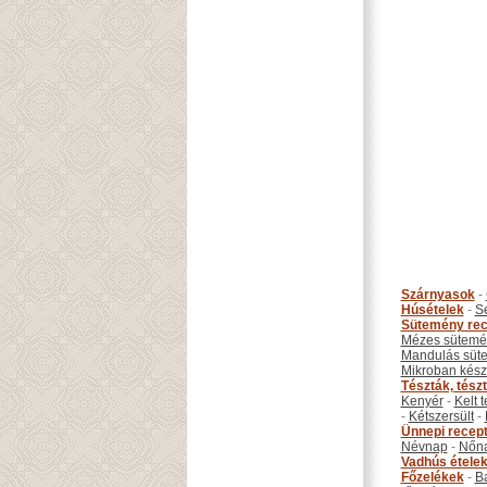
Szárnyasok
-
Húsételek
-
S
Sütemény rec
Mézes sütemé
Mandulás süt
Mikroban készí
Tészták, tész
Kenyér
-
Kelt 
-
Kétszersült
-
Ünnepi recep
Névnap
-
Nőn
Vadhús étele
Főzelékek
-
B