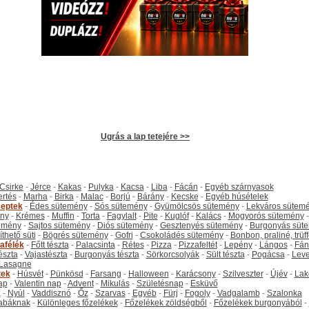
Ugrás a lap tetejére >>
Csirke
-
Jérce
-
Kakas
-
Pulyka
-
Kacsa
-
Liba
-
Fácán
-
Egyéb szárnyasok
ertés
-
Marha
-
Birka
-
Malac
-
Borjú
-
Bárány
-
Kecske
-
Egyéb húsételek
eptek
-
Édes sütemény
-
Sós sütemény
-
Gyümölcsös sütemény
-
Lekváros sütem
ny
-
Krémes
-
Muffin
-
Torta
-
Fagylalt
-
Pite
-
Kuglóf
-
Kalács
-
Mogyorós sütemény
-
emény
-
Sajtos sütemény
-
Diós sütemény
-
Gesztenyés sütemény
-
Burgonyás süt
thető süti
-
Bögrés sütemény
-
Gofri
-
Csokoládés sütemény
-
Bonbon, praliné, trüff
tafélék
-
Főtt tészta
-
Palacsinta
-
Rétes
-
Pizza
-
Pizzafeltét
-
Lepény
-
Lángos
-
Fán
tészta
-
Vajastészta
-
Burgonyás tészta
-
Sörkorcsolyák
-
Sült tészta
-
Pogácsa
-
Leve
Lasagne
tek
-
Húsvét
-
Pünkösd
-
Farsang
-
Halloween
-
Karácsony
-
Szilveszter
-
Újév
-
Lak
ap
-
Valentin nap
-
Advent
-
Mikulás
-
Születésnap
-
Esküvő
k
-
Nyúl
-
Vaddisznó
-
Őz
-
Szarvas
-
Egyéb
-
Fürj
-
Fogoly
-
Vadgalamb
-
Szalonka
abáknak
-
Különleges főzelékek
-
Főzelékek zöldségből
-
Főzelékek burgonyából
-