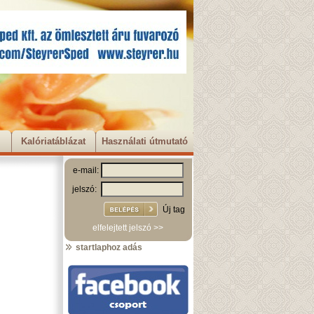
Kalóriatáblázat
Használati útmutató
e-mail:
jelszó:
Új tag
elfelejtett jelszó >>
startlaphoz adás