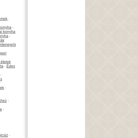
émek,
konyha
-
ai konyha
onyha
-
vák
ntenegrói
geri
 ételek
ta
-
Édes
-
is
ek
-
khez
-
ta
-
lcsíz
-