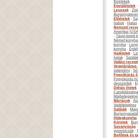
főzelékek
Egytálételek
Levesek
-
Zöl
Burgonyaleve
Előételek
-
Sa
habok
-
Halas
Nemzeti rece
Amerikai (USA
-
Távol-keleti
Német konyha
konyha
-
Leng
konyha
-
Erdél
Halételek
-
Le
halak
-
Salátá
Vallási recep
Vegetáriánus 
sütemény
-
Só
Fogyókúrás é
Fogyókúrás hú
desszertek
-
E
Diétás ételek
Candidásokna
Májbetegekne
Mártások
-
Al
Vadételekhez
Saláták
-
Maj
Burgonyasalá
Hidegkonyha
Köretek
-
Bur
Savanyúság
gyümölcsök
-
Befőttek és ta