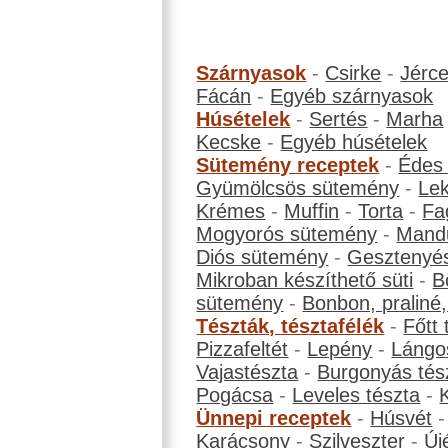
Szárnyasok
-
Csirke
-
Jérc
Fácán
-
Egyéb szárnyasok
Húsételek
-
Sertés
-
Marha
Kecske
-
Egyéb húsételek
Sütemény receptek
-
Édes
Gyümölcsös sütemény
-
Le
Krémes
-
Muffin
-
Torta
-
Fa
Mogyorós sütemény
-
Mand
Diós sütemény
-
Gesztenyé
Mikroban készíthető süti
-
B
sütemény
-
Bonbon, praliné, 
Tészták, tésztafélék
-
Főtt 
Pizzafeltét
-
Lepény
-
Lángo
Vajastészta
-
Burgonyás tés
Pogácsa
-
Leveles tészta
-
Ünnepi receptek
-
Húsvét
Karácsony
-
Szilveszter
-
Új