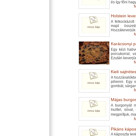
és így főni hagy
N
Holstein leves
A felkockázott 
majd összetör
Hozzákeverjük 
N
Karácsonyi p
Egy kézi habv
porcukorral, v
Ezután keverjü
N
Kieli sajtrét
A hozzávalókbó
pihenni. Egy 
gombát, sárgaré
N
Májas burgo
A burgonyát m
liszttel, sóval
megpirítjuk, m
N
Pikáns kápos
A káposzta levé