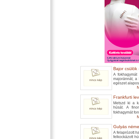
Bajor csülök
A fokhagymát 
majoránnát, a 
egészet alapos
N
Frankfurti le
Metszd ki a k
húsát. A fino
fokhagymát fon
N
Gulyás német
A felaprózott 
felkockázott hú