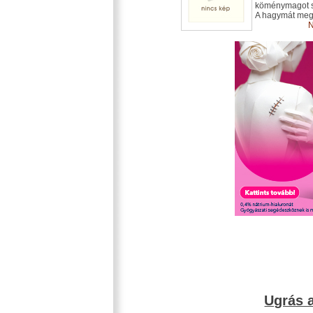
köménymagot sz
A hagymát megti
N
Ugrás a