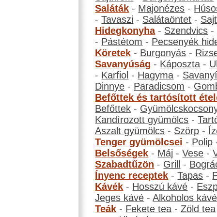
Saláták
-
Majonézes
-
Húso
-
Tavaszi
-
Salátaöntet
-
Saj
Hidegkonyha
-
Szendvics
-
Pástétom
-
Pecsenyék hid
Köretek
-
Burgonyás
-
Rizs
Savanyúság
-
Káposzta
-
U
-
Karfiol
-
Hagyma
-
Savanyí
Dinnye
-
Paradicsom
-
Gom
Befőttek és tartósított éte
Befőttek
-
Gyümölcskocson
Kandírozott gyümölcs
-
Tart
Aszalt gyümölcs
-
Szörp
-
Íz
Tenger gyümölcsei
-
Polip
Belsőségek
-
Máj
-
Vese
-
Szabadtűzön
-
Grill
-
Bográ
Ínyenc receptek
-
Tapas
-
Kávék
-
Hosszú kávé
-
Eszp
Jeges kávé
-
Alkoholos káv
Teák
-
Fekete tea
-
Zöld tea