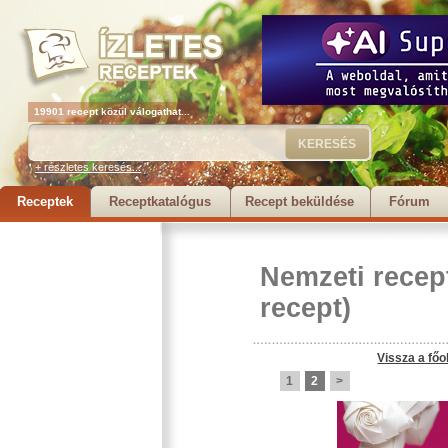
19901 recept közül válogathat...
+ részletes keresés...
Receptek
Receptkatalógus
Recept beküldése
Fórum
Nemzeti recep
recept)
Vissza a főo
1
2
>