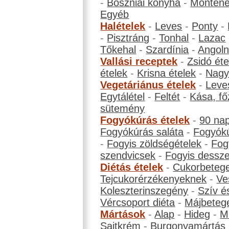
-
Boszniai konyha
-
Montene
Egyéb
Halételek
-
Leves
-
Ponty
-
-
Pisztráng
-
Tonhal
-
Lazac
Tőkehal
-
Szardínia
-
Angol
Vallási receptek
-
Zsidó éte
ételek
-
Krisna ételek
-
Nagyb
Vegetáriánus ételek
-
Leve
Egytálétel
-
Feltét
-
Kása, fő
sütemény
Fogyókúrás ételek
-
90 na
Fogyókúrás saláta
-
Fogyókú
-
Fogyis zöldségételek
-
Fog
szendvicsek
-
Fogyis dessze
Diétás ételek
-
Cukorbeteg
Tejcukorérzékenyeknek
-
Ve
Koleszterinszegény
-
Szív é
Vércsoport diéta
-
Májbeteg
Mártások
-
Alap
-
Hideg
-
M
Sajtkrém
-
Burgonyamártás