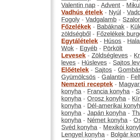
Valentin nap
-
Advent
-
Miku
Vadhús ételek
-
Nyúl
-
Vadd
Fogoly
-
Vadgalamb
-
Szalo
Főzelékek
-
Babáknak
-
Kül
zöldségből
-
Főzelékek burg
Egytálételek
-
Húsos
-
Hala
Wok
-
Egyéb
-
Pörkölt
Levesek
-
Zöldségleves
-
K
leves
-
Húsleves
-
Sajtos le
Előételek
-
Sajtos
-
Gombá
Gyümölcsös
-
Galantin
-
Fel
Nemzeti receptek
-
Magyar
konyha
-
Francia konyha
-
S
konyha
-
Orosz konyha
-
Kí
konyha
-
Dél-amerikai kony
konyha
-
Japán konyha
-
Th
konyha
-
Német konyha
-
Os
Svéd konyha
-
Mexikói kony
Lengyel konyha
-
Bolgár ko