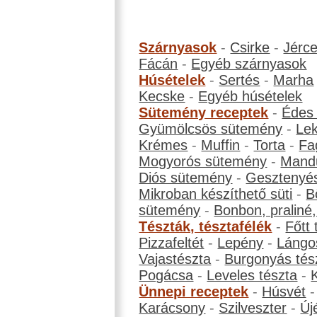
Szárnyasok
-
Csirke
-
Jérc
Fácán
-
Egyéb szárnyasok
Húsételek
-
Sertés
-
Marha
Kecske
-
Egyéb húsételek
Sütemény receptek
-
Édes
Gyümölcsös sütemény
-
Le
Krémes
-
Muffin
-
Torta
-
Fa
Mogyorós sütemény
-
Mand
Diós sütemény
-
Gesztenyé
Mikroban készíthető süti
-
B
sütemény
-
Bonbon, praliné, 
Tészták, tésztafélék
-
Főtt 
Pizzafeltét
-
Lepény
-
Lángo
Vajastészta
-
Burgonyás tés
Pogácsa
-
Leveles tészta
-
Ünnepi receptek
-
Húsvét
Karácsony
-
Szilveszter
-
Új