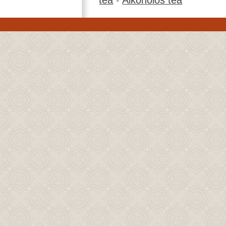
tea
-
Alkoholos tea