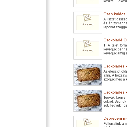
készre. Előkész
Cseh kalács..
A lisztet összed
és ánizsmaggal
lapokat szagga
Csokoládé Ön
1. A tejet for
keverjük benne
keverjük amíg 
Csokoládés k
Az élesztőt old
állni. A hozzá
szórjuk meg a 
Csokoládés k
Tegyük kenyérs
cukrot. Szórjuk 
sót. Tegyük ho
Debreceni mé
Felforraljuk a 