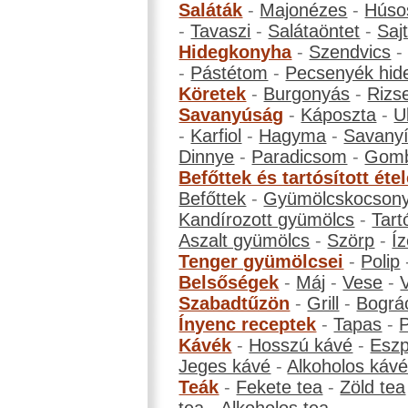
Saláták
-
Majonézes
-
Húso
-
Tavaszi
-
Salátaöntet
-
Saj
Hidegkonyha
-
Szendvics
-
Pástétom
-
Pecsenyék hid
Köretek
-
Burgonyás
-
Rizs
Savanyúság
-
Káposzta
-
U
-
Karfiol
-
Hagyma
-
Savanyí
Dinnye
-
Paradicsom
-
Gom
Befőttek és tartósított éte
Befőttek
-
Gyümölcskocson
Kandírozott gyümölcs
-
Tart
Aszalt gyümölcs
-
Szörp
-
Íz
Tenger gyümölcsei
-
Polip
Belsőségek
-
Máj
-
Vese
-
Szabadtűzön
-
Grill
-
Bográ
Ínyenc receptek
-
Tapas
-
Kávék
-
Hosszú kávé
-
Eszp
Jeges kávé
-
Alkoholos káv
Teák
-
Fekete tea
-
Zöld tea