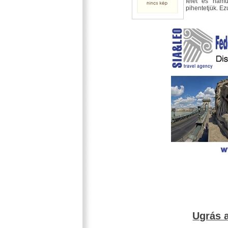
felét és hamu
pihentetjük. Ez
Ugrás a