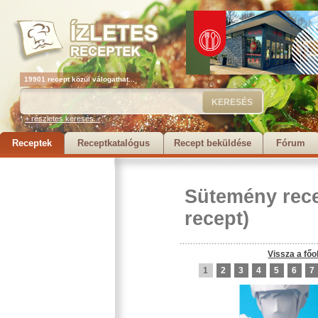
19901 recept közül válogathat...
+ részletes keresés...
Receptek
Receptkatalógus
Recept beküldése
Fórum
Sütemény rec
recept)
Vissza a főo
1
2
3
4
5
6
7