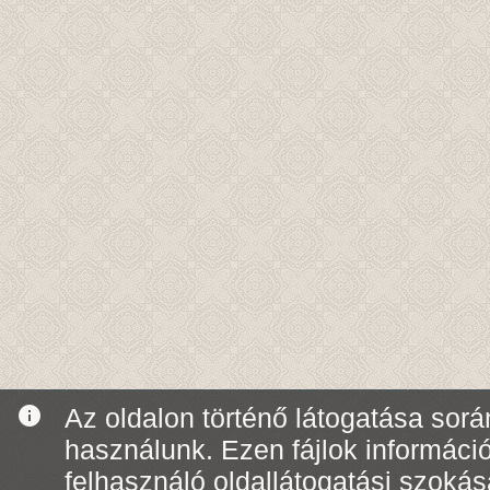
info
Az oldalon történő látogatása során
használunk. Ezen fájlok informáci
felhasználó oldallátogatási szoká