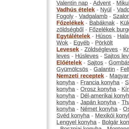
Valentin nap
-
Advent
-
Miku
Vadhús ételek
-
Nyúl
-
Vadd
Fogoly
-
Vadgalamb
-
Szalo
Főzelékek
-
Babáknak
-
Kül
zöldségből
-
Főzelékek burg
Egytálételek
-
Húsos
-
Hala
Wok
-
Egyéb
-
Pörkölt
Levesek
-
Zöldségleves
-
K
leves
-
Húsleves
-
Sajtos le
Előételek
-
Sajtos
-
Gombá
Gyümölcsös
-
Galantin
-
Fel
Nemzeti receptek
-
Magyar
konyha
-
Francia konyha
-
S
konyha
-
Orosz konyha
-
Kí
konyha
-
Dél-amerikai kony
konyha
-
Japán konyha
-
Th
konyha
-
Német konyha
-
Os
Svéd konyha
-
Mexikói kony
Lengyel konyha
-
Bolgár ko
-
Boszniai konyha
-
Montene