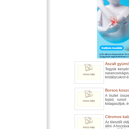
Aszalt gyümö
Tegyük kenyérsü
narancsvirágv
kristálycukrot é
Borsos koszo
A lisztet össz
tojást, rumot
kidagasztjuk, 
Citromos kalá
Az élesztőt old
állni. A hozzá