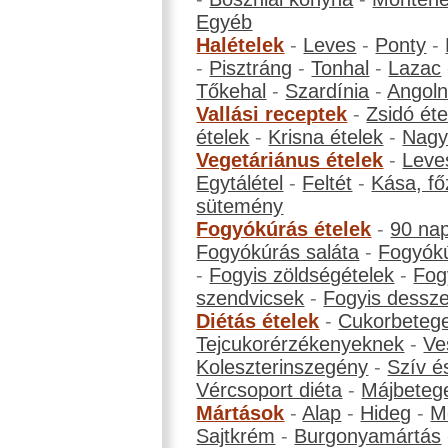
Egyéb
Halételek
-
Leves
-
Ponty
-
-
Pisztráng
-
Tonhal
-
Lazac
Tőkehal
-
Szardínia
-
Angol
Vallási receptek
-
Zsidó éte
ételek
-
Krisna ételek
-
Nagyb
Vegetáriánus ételek
-
Leve
Egytálétel
-
Feltét
-
Kása, fő
sütemény
Fogyókúrás ételek
-
90 na
Fogyókúrás saláta
-
Fogyókú
-
Fogyis zöldségételek
-
Fog
szendvicsek
-
Fogyis dessze
Diétás ételek
-
Cukorbeteg
Tejcukorérzékenyeknek
-
Ve
Koleszterinszegény
-
Szív é
Vércsoport diéta
-
Májbeteg
Mártások
-
Alap
-
Hideg
-
M
Sajtkrém
-
Burgonyamártás