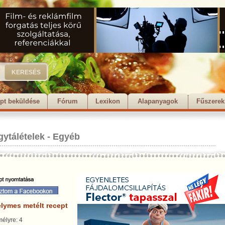
pt beküldése
Fórum
Lexikon
Alapanyagok
Fűszerek
gytálételek
-
Egyéb
elymes metélt recept
élyre: 4