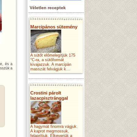
Véletlen receptek
Marcipános sütemény
A sütőt előmelegítjük 175
°C-ra, a sütőformát
le, és a
kivajazzuk. A marcipán
esszük a
masszát felvágjuk k...
Crostini párolt
lazacpisztránggal
A hagymát finomra vágjuk.
A kaprot megmossuk,
felaprítjuk. Elkeverjük a