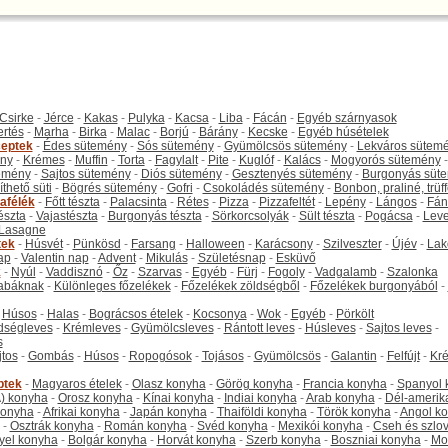
Csirke
-
Jérce
-
Kakas
-
Pulyka
-
Kacsa
-
Liba
-
Fácán
-
Egyéb szárnyasok
ertés
-
Marha
-
Birka
-
Malac
-
Borjú
-
Bárány
-
Kecske
-
Egyéb húsételek
eptek
-
Édes sütemény
-
Sós sütemény
-
Gyümölcsös sütemény
-
Lekváros sütem
ny
-
Krémes
-
Muffin
-
Torta
-
Fagylalt
-
Pite
-
Kuglóf
-
Kalács
-
Mogyorós sütemény
-
emény
-
Sajtos sütemény
-
Diós sütemény
-
Gesztenyés sütemény
-
Burgonyás süt
thető süti
-
Bögrés sütemény
-
Gofri
-
Csokoládés sütemény
-
Bonbon, praliné, trüff
tafélék
-
Főtt tészta
-
Palacsinta
-
Rétes
-
Pizza
-
Pizzafeltét
-
Lepény
-
Lángos
-
Fán
tészta
-
Vajastészta
-
Burgonyás tészta
-
Sörkorcsolyák
-
Sült tészta
-
Pogácsa
-
Leve
Lasagne
tek
-
Húsvét
-
Pünkösd
-
Farsang
-
Halloween
-
Karácsony
-
Szilveszter
-
Újév
-
Lak
ap
-
Valentin nap
-
Advent
-
Mikulás
-
Születésnap
-
Esküvő
k
-
Nyúl
-
Vaddisznó
-
Őz
-
Szarvas
-
Egyéb
-
Fürj
-
Fogoly
-
Vadgalamb
-
Szalonka
abáknak
-
Különleges főzelékek
-
Főzelékek zöldségből
-
Főzelékek burgonyából
-
-
Húsos
-
Halas
-
Bográcsos ételek
-
Kocsonya
-
Wok
-
Egyéb
-
Pörkölt
dségleves
-
Krémleves
-
Gyümölcsleves
-
Rántott leves
-
Húsleves
-
Sajtos leves
-
s
jtos
-
Gombás
-
Húsos
-
Ropogósok
-
Tojásos
-
Gyümölcsös
-
Galantin
-
Felfújt
-
Kr
ptek
-
Magyaros ételek
-
Olasz konyha
-
Görög konyha
-
Francia konyha
-
Spanyol 
) konyha
-
Orosz konyha
-
Kínai konyha
-
Indiai konyha
-
Arab konyha
-
Dél-amerik
 konyha
-
Afrikai konyha
-
Japán konyha
-
Thaiföldi konyha
-
Török konyha
-
Angol k
-
Osztrák konyha
-
Román konyha
-
Svéd konyha
-
Mexikói konyha
-
Cseh és szlo
yel konyha
-
Bolgár konyha
-
Horvát konyha
-
Szerb konyha
-
Boszniai konyha
-
Mo