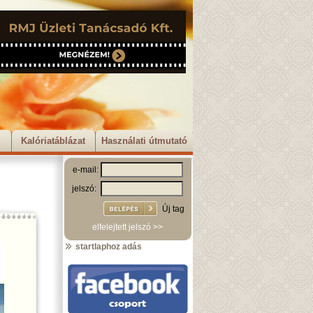
Kalóriatáblázat
Használati útmutató
e-mail:
jelszó:
Új tag
elfelejtett jelszó >>
startlaphoz adás