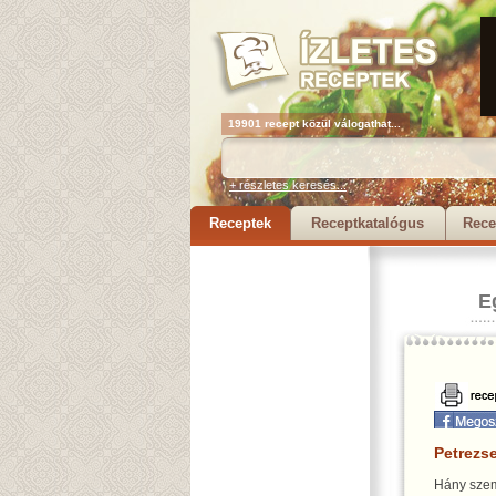
19901 recept közül válogathat...
+ részletes keresés...
Receptek
Receptkatalógus
Rece
E
Petrezs
Hány szem