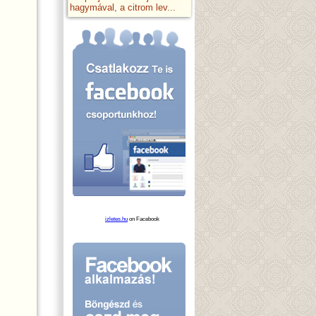
hagymával, a citrom lev...
izletes.hu
on Facebook