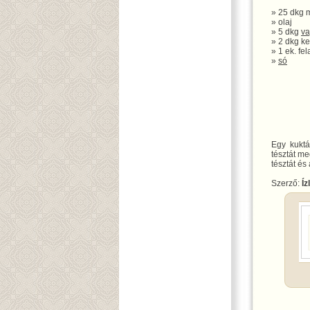
» 25 dkg m
» olaj
» 5 dkg
va
» 2 dkg k
» 1 ek. fe
»
só
Egy kuktá
tésztát me
tésztát és
Szerző:
Íz