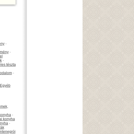
ény
-
emény
-
el
k
-
les tészta
odalom
-
Egyéb
émek,
konyha
-
ai konyha
onyha
-
vák
ntenegrói