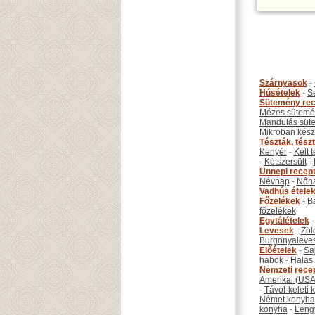
Szárnyasok
-
Húsételek
-
S
Sütemény rec
Mézes sütemé
Mandulás süt
Mikroban készí
Tészták, tész
Kenyér
-
Kelt 
-
Kétszersült
-
Ünnepi recep
Névnap
-
Nőn
Vadhús étele
Főzelékek
-
B
főzelékek
Egytálételek
Levesek
-
Zöl
Burgonyaleve
Előételek
-
Sa
habok
-
Halas
Nemzeti rece
Amerikai (USA
-
Távol-keleti
Német konyha
konyha
-
Leng