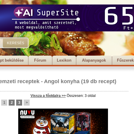
pt beküldése
Fórum
Lexikon
Alapanyagok
Fűszerek
emzeti receptek
-
Angol konyha
(19 db recept)
Vissza a főoldalra >>
Összesen: 3 oldal
1
2
3
>