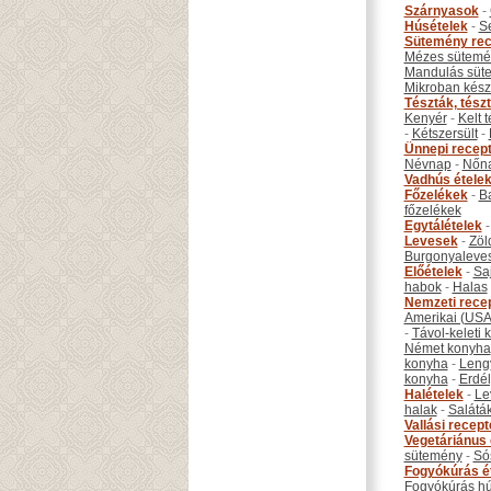
Szárnyasok
-
Húsételek
-
S
Sütemény rec
Mézes sütemé
Mandulás süt
Mikroban készí
Tészták, tész
Kenyér
-
Kelt 
-
Kétszersült
-
Ünnepi recep
Névnap
-
Nőn
Vadhús étele
Főzelékek
-
B
főzelékek
Egytálételek
Levesek
-
Zöl
Burgonyaleve
Előételek
-
Sa
habok
-
Halas
Nemzeti rece
Amerikai (USA
-
Távol-keleti
Német konyha
konyha
-
Leng
konyha
-
Erdél
Halételek
-
Le
halak
-
Salátá
Vallási recep
Vegetáriánus 
sütemény
-
Só
Fogyókúrás é
Fogyókúrás hú