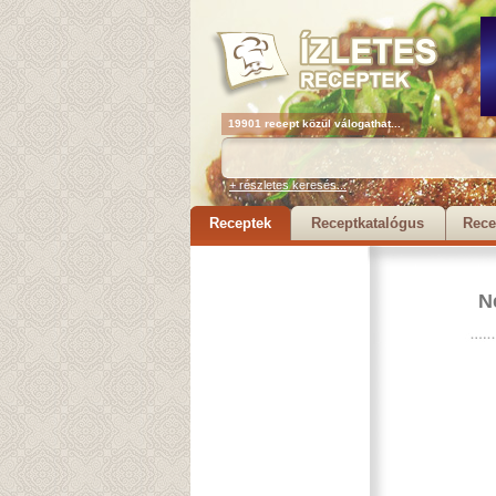
19901 recept közül válogathat...
+ részletes keresés...
Receptek
Receptkatalógus
Rece
N