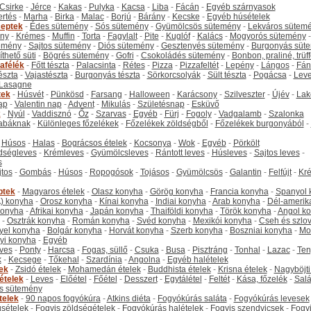
Csirke
-
Jérce
-
Kakas
-
Pulyka
-
Kacsa
-
Liba
-
Fácán
-
Egyéb szárnyasok
ertés
-
Marha
-
Birka
-
Malac
-
Borjú
-
Bárány
-
Kecske
-
Egyéb húsételek
eptek
-
Édes sütemény
-
Sós sütemény
-
Gyümölcsös sütemény
-
Lekváros sütem
ny
-
Krémes
-
Muffin
-
Torta
-
Fagylalt
-
Pite
-
Kuglóf
-
Kalács
-
Mogyorós sütemény
-
emény
-
Sajtos sütemény
-
Diós sütemény
-
Gesztenyés sütemény
-
Burgonyás süt
thető süti
-
Bögrés sütemény
-
Gofri
-
Csokoládés sütemény
-
Bonbon, praliné, trüff
tafélék
-
Főtt tészta
-
Palacsinta
-
Rétes
-
Pizza
-
Pizzafeltét
-
Lepény
-
Lángos
-
Fán
tészta
-
Vajastészta
-
Burgonyás tészta
-
Sörkorcsolyák
-
Sült tészta
-
Pogácsa
-
Leve
Lasagne
tek
-
Húsvét
-
Pünkösd
-
Farsang
-
Halloween
-
Karácsony
-
Szilveszter
-
Újév
-
Lak
ap
-
Valentin nap
-
Advent
-
Mikulás
-
Születésnap
-
Esküvő
k
-
Nyúl
-
Vaddisznó
-
Őz
-
Szarvas
-
Egyéb
-
Fürj
-
Fogoly
-
Vadgalamb
-
Szalonka
abáknak
-
Különleges főzelékek
-
Főzelékek zöldségből
-
Főzelékek burgonyából
-
-
Húsos
-
Halas
-
Bográcsos ételek
-
Kocsonya
-
Wok
-
Egyéb
-
Pörkölt
dségleves
-
Krémleves
-
Gyümölcsleves
-
Rántott leves
-
Húsleves
-
Sajtos leves
-
s
jtos
-
Gombás
-
Húsos
-
Ropogósok
-
Tojásos
-
Gyümölcsös
-
Galantin
-
Felfújt
-
Kr
ptek
-
Magyaros ételek
-
Olasz konyha
-
Görög konyha
-
Francia konyha
-
Spanyol 
) konyha
-
Orosz konyha
-
Kínai konyha
-
Indiai konyha
-
Arab konyha
-
Dél-amerik
 konyha
-
Afrikai konyha
-
Japán konyha
-
Thaiföldi konyha
-
Török konyha
-
Angol k
-
Osztrák konyha
-
Román konyha
-
Svéd konyha
-
Mexikói konyha
-
Cseh és szlo
yel konyha
-
Bolgár konyha
-
Horvát konyha
-
Szerb konyha
-
Boszniai konyha
-
Mo
yi konyha
-
Egyéb
ves
-
Ponty
-
Harcsa
-
Fogas, süllő
-
Csuka
-
Busa
-
Pisztráng
-
Tonhal
-
Lazac
-
Ten
k
-
Kecsege
-
Tőkehal
-
Szardínia
-
Angolna
-
Egyéb halételek
tek
-
Zsidó ételek
-
Mohamedán ételek
-
Buddhista ételek
-
Krisna ételek
-
Nagyböjti
ételek
-
Leves
-
Előétel
-
Főétel
-
Desszert
-
Egytálétel
-
Feltét
-
Kása, főzelék
-
Salá
s sütemény
telek
-
90 napos fogyókúra
-
Atkins diéta
-
Fogyókúrás saláta
-
Fogyókúrás levesek
sételek
-
Fogyis zöldségételek
-
Fogyókúrás halételek
-
Fogyis szendvicsek
-
Fogy