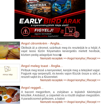
Angol citromkrém - Anglia...
Öblítsük át a citromot, szárítsuk meg és reszteljük le a héját. A
vajat lassú tűzön folyamatos kevergetés mellett hevítsük,
közben pedig adagoljuk hozz�
Nemzeti receptek
>>
Angol konyha
|
Recept >>
Angol meleg toast - Anglia...
Pirítsuk meg kissé a kenyereket, kenjük meg a tetejüket vajjal.
Fogjunk egy serpenyőt, és kevés vajon főzzük össze a sört, a
reszelt sajtot és a fűszereket.
Nemzeti receptek
>>
Angol konyha
|
Recept >>
Angol reggeli...
A bacont megpirítom, a zsírjában a tojásból tükörtojást
készítek. A kobászt, a csiperkét és a rösztit olajban megsütöm.
A paradicsomot grillezem, a babot
Nemzeti receptek
>>
Angol konyha
|
Recept >>