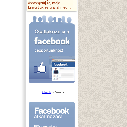
összegyúrjuk, majd
kinyújtjuk és olajjal meg...
izletes.hu
on Facebook