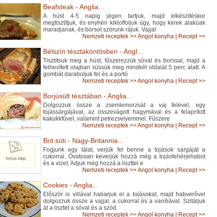
Beafsteak - Anglia...
A húst 4-5 napig jégen tartjuk, majd elkészítéskor
megtisztítjuk, és enyhén kikloffoljuk úgy, hogy kerek alakúak
maradjanak, és borsot szórunk rájuk. Vajjal
Nemzeti receptek
>>
Angol konyha
|
Recept >>
Bélszín tésztaköntösben - Angl...
Tisztítsuk meg a húst, fűszerezzük sóval és borssal, majd a
felhevített olajban süssük meg mindkét oldalát 5 perc alatt. A
gombát daraboljuk fel és a portó
Nemzeti receptek
>>
Angol konyha
|
Recept >>
Borjúsült tésztában - Anglia...
Dolgozzuk össze a zsemlemorzsát a vaj felével, egy
tojássárgájával, az összevágott hagymával és a felaprított
kakukkfűvel, valamint petrezselyemmel. Fűszere
Nemzeti receptek
>>
Angol konyha
|
Recept >>
Brit süti - Nagy-Britannia...
Fogjunk egy tálat, verjük fel benne a tojások sárgáját a
cukorral. Óvatosan keverjük hozzá még a tojásfehérjehabot
és a vizet. Adjuk még hozzá a liszttel e
Nemzeti receptek
>>
Angol konyha
|
Recept >>
Cookies - Anglia...
Először is villával habarjuk el a tojásokat, majd habverővel
dolgozzuk össze a vajjal, a cukorral és a vaníliával. Szitáljuk
át a lisztet a sóval és a szód
Nemzeti receptek
>>
Angol konyha
|
Recept >>