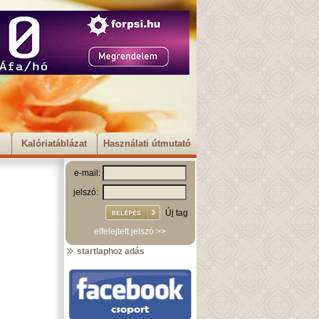
Kalóriatáblázat
Használati útmutató
e-mail:
jelszó:
Új tag
elfelejtett jelszó >>
startlaphoz adás