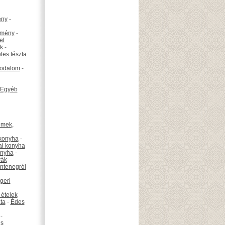
ény
-
emény
-
el
k
-
les tészta
odalom
-
Egyéb
émek,
konyha
-
ai konyha
onyha
-
vák
ntenegrói
geri
 ételek
ta
-
Édes
-
is