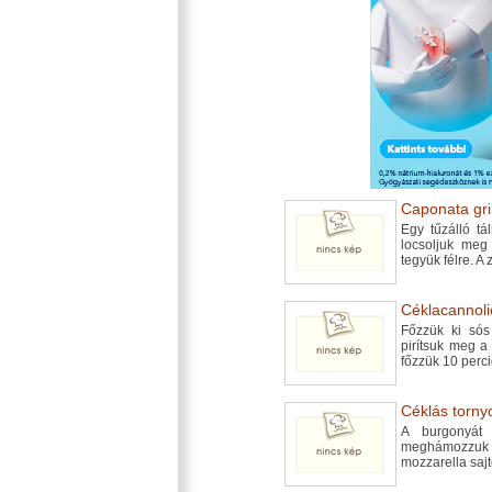
Caponata gri
Egy tűzálló t
locsoljuk meg
tegyük félre. A
Céklacannolic
Főzzük ki sós
pirítsuk meg a
főzzük 10 perci
Céklás torny
A burgonyát
meghámozzuk 
mozzarella sajto