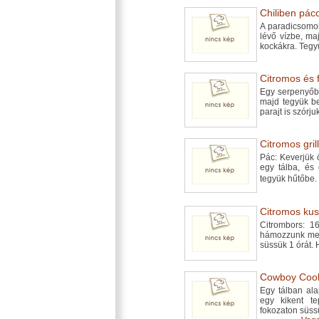
Chiliben páco
A paradicsomok
lévő vízbe, ma
kockákra. Teg
Citromos és 
Egy serpenyőbe
majd tegyük be
parajt is szórj
Citromos gril
Pác: Keverjük 
egy tálba, és 
tegyük hűtőbe.
Citromos kus
Citrombors: 1
hámozzunk meg,
süssük 1 órát. 
Cowboy Cook
Egy tálban al
egy kikent t
fokozaton süssü