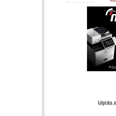
Vege
Ugrás a