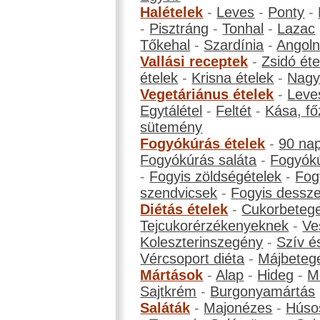
Halételek
-
Leves
-
Ponty
-
-
Pisztráng
-
Tonhal
-
Lazac
Tőkehal
-
Szardínia
-
Angol
Vallási receptek
-
Zsidó éte
ételek
-
Krisna ételek
-
Nagyb
Vegetáriánus ételek
-
Leve
Egytálétel
-
Feltét
-
Kása, fő
sütemény
Fogyókúrás ételek
-
90 na
Fogyókúrás saláta
-
Fogyókú
-
Fogyis zöldségételek
-
Fog
szendvicsek
-
Fogyis dessze
Diétás ételek
-
Cukorbeteg
Tejcukorérzékenyeknek
-
Ve
Koleszterinszegény
-
Szív é
Vércsoport diéta
-
Májbeteg
Mártások
-
Alap
-
Hideg
-
M
Sajtkrém
-
Burgonyamártás
Saláták
-
Majonézes
-
Húso