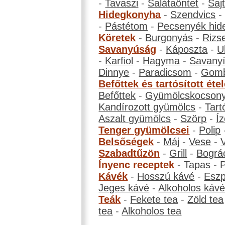
-
Tavaszi
-
Salátaöntet
-
Saj
Hidegkonyha
-
Szendvics
-
Pástétom
-
Pecsenyék hid
Köretek
-
Burgonyás
-
Rizs
Savanyúság
-
Káposzta
-
U
-
Karfiol
-
Hagyma
-
Savanyí
Dinnye
-
Paradicsom
-
Gom
Befőttek és tartósított éte
Befőttek
-
Gyümölcskocson
Kandírozott gyümölcs
-
Tart
Aszalt gyümölcs
-
Szörp
-
Íz
Tenger gyümölcsei
-
Polip
Belsőségek
-
Máj
-
Vese
-
Szabadtűzön
-
Grill
-
Bográ
Ínyenc receptek
-
Tapas
-
Kávék
-
Hosszú kávé
-
Eszp
Jeges kávé
-
Alkoholos káv
Teák
-
Fekete tea
-
Zöld tea
tea
-
Alkoholos tea