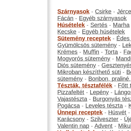
Szárnyasok
-
Csirke
-
Jérc
Fácán
-
Egyéb szárnyasok
Húsételek
-
Sertés
-
Marha
Kecske
-
Egyéb húsételek
Sütemény receptek
-
Édes
Gyümölcsös sütemény
-
Le
Krémes
-
Muffin
-
Torta
-
Fa
Mogyorós sütemény
-
Mand
Diós sütemény
-
Gesztenyé
Mikroban készíthető süti
-
B
sütemény
-
Bonbon, praliné, 
Tészták, tésztafélék
-
Főtt 
Pizzafeltét
-
Lepény
-
Lángo
Vajastészta
-
Burgonyás tés
Pogácsa
-
Leveles tészta
-
Ünnepi receptek
-
Húsvét
Karácsony
-
Szilveszter
-
Új
Valentin nap
-
Advent
-
Miku