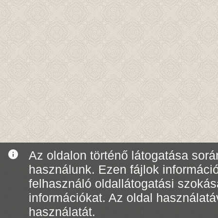
info
Az oldalon történő látogatása során
használunk. Ezen fájlok informáci
felhasználó oldallátogatási szoká
információkat. Az oldal használatá
használatát.