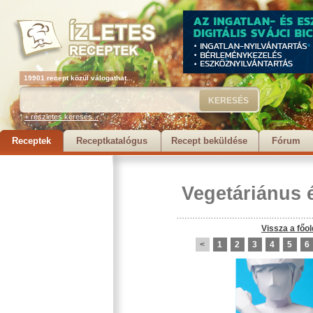
19901 recept közül válogathat...
+ részletes keresés...
Receptek
Receptkatalógus
Recept beküldése
Fórum
Vegetáriánus 
Vissza a főol
<
1
2
3
4
5
6