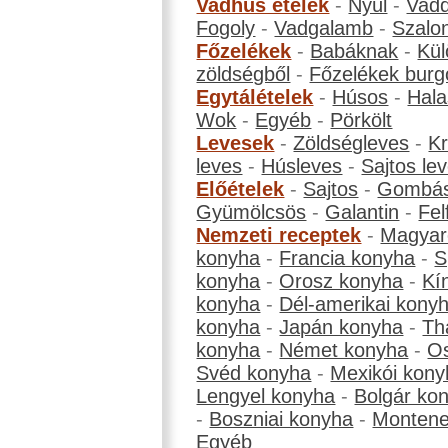
Vadhús ételek
-
Nyúl
-
Vadd
Fogoly
-
Vadgalamb
-
Szalo
Főzelékek
-
Babáknak
-
Kül
zöldségből
-
Főzelékek burg
Egytálételek
-
Húsos
-
Hala
Wok
-
Egyéb
-
Pörkölt
Levesek
-
Zöldségleves
-
K
leves
-
Húsleves
-
Sajtos le
Előételek
-
Sajtos
-
Gombá
Gyümölcsös
-
Galantin
-
Fel
Nemzeti receptek
-
Magyar
konyha
-
Francia konyha
-
S
konyha
-
Orosz konyha
-
Kí
konyha
-
Dél-amerikai kony
konyha
-
Japán konyha
-
Th
konyha
-
Német konyha
-
Os
Svéd konyha
-
Mexikói kony
Lengyel konyha
-
Bolgár ko
-
Boszniai konyha
-
Montene
Egyéb