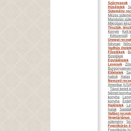
Szárnyasok
-
Húsételek
-
S
Sütemény rec
Mézes sütemé
Mandulás süt
Mikroban készí
Tészták, tész
Kenyér
-
Kelt 
-
Kétszersült
-
Ünnepi recep
Névnap
-
Nőn
Vadhús étele
Főzelékek
-
B
főzelékek
Egytálételek
Levesek
-
Zöl
Burgonyaleve
Előételek
-
Sa
habok
-
Halas
Nemzeti rece
Amerikai (USA
-
Távol-keleti
Német konyha
konyha
-
Leng
konyha
-
Erdél
Halételek
-
Le
halak
-
Salátá
Vallási recep
Vegetáriánus 
sütemény
-
Só
Fogyókúrás é
Fogyókúrás hú