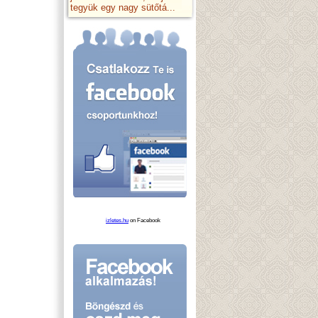
tegyük egy nagy sütőtá...
izletes.hu
on Facebook