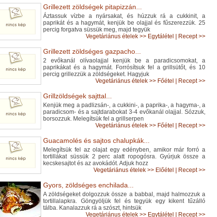
Grillezett zöldségek pitapizzán...
Áztassuk vízbe a nyársakat, és húzzuk rá a cukkinit, a
paprikát és a hagymát, kenjük be olajjal és fűszerezzük. 25
percig forgatva süssük meg, majd tegyük
Vegetáriánus ételek
>>
Egytálétel
|
Recept >>
Grillezett zöldséges gazpacho...
2 evőkanál olívaolajjal kenjük be a paradicsomokat, a
paprikákat és a hagymát. Forrósítsuk fel a grillsütőt, és 10
percig grillezzük a zöldségeket. Hagyjuk
Vegetáriánus ételek
>>
Főétel
|
Recept >>
Grillzöldségek sajttal...
Kenjük meg a padlizsán-, a cukkini-, a paprika-, a hagyma-, a
paradicsom- és a sajtdarabokat 3-4 evőkanál olajjal. Sózzuk,
borsozzuk. Melegítsük fel a grillserpen
Vegetáriánus ételek
>>
Főétel
|
Recept >>
Guacamolés és sajtos chalupkák...
Melegítsük fel az olajat egy edényben, amikor már forró a
tortillákat süssük 2 perc alatt ropogósra. Gyúrjuk össze a
kecskesajtot és az avokádót. Adjuk hozz
Vegetáriánus ételek
>>
Előétel
|
Recept >>
Gyors, zöldséges enchilada...
A zöldségeket dolgozzuk össze a babbal, majd halmozzuk a
tortillalapkra. Göngyöljük fel és tegyük egy kikent tűzálló
tálba. Kanalazzuk rá a szószt, hintsük
Vegetáriánus ételek
>>
Egytálétel
|
Recept >>