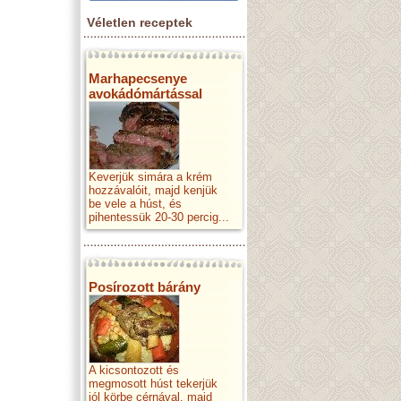
Véletlen receptek
Marhapecsenye
avokádómártással
Keverjük simára a krém
hozzávalóit, majd kenjük
be vele a húst, és
pihentessük 20-30 percig...
Posírozott bárány
A kicsontozott és
megmosott húst tekerjük
jól körbe cérnával, majd