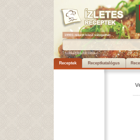
19901 recept közül válogathat...
+ részletes keresés...
Receptek
Receptkatalógus
Rece
V