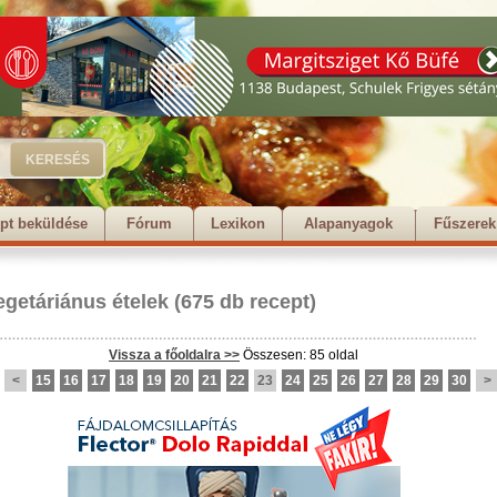
pt beküldése
Fórum
Lexikon
Alapanyagok
Fűszerek
egetáriánus ételek
(675 db recept)
Vissza a főoldalra >>
Összesen: 85 oldal
<
15
16
17
18
19
20
21
22
23
24
25
26
27
28
29
30
>