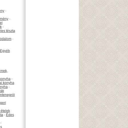
ény
-
emény
-
el
k
-
les tészta
odalom
-
Egyéb
émek,
konyha
-
ai konyha
onyha
-
vák
ntenegrói
geri
 ételek
ta
-
Édes
-
is