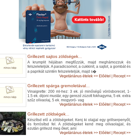
Grillezett sajtos zöldségek...
A krumplit héjában megfőzzük, majd meghámozzuk és
felszeleteljük. A paradicsomot, a cukkinit, a sajtot, a gombát és
a paprikát szintén felszeleteljük, majd s�
Vegetáriánus ételek
>>
Előétel
|
Recept >>
Grillezett spárga gremoletával...
Vinaigrette: 200 ml-hez: 3 ek. jó minőségű vörösborecet, 1-
1.5 ek. dijoni mustár, egy gerezd zúzott fokhagyma, 5 ek. extra
szűz olívaolaj, 5 ek. mogyoró- vag
Vegetáriánus ételek
>>
Előétel
|
Recept >>
Grillezett zöldségek...
Készítsd elő a zöldségeket. Kenj ki olajjal egy grillserpenyőt,
és forrósítsd fel. A zöldségeket kend meg olívaolajjal, és
ezután grillezd meg őket, amí
Vegetáriánus ételek
>>
Előétel
|
Recept >>