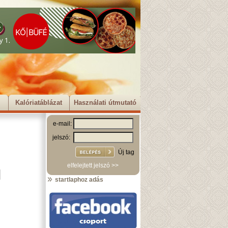
Kalóriatáblázat
Használati útmutató
e-mail:
jelszó:
Új tag
elfelejtett jelszó >>
startlaphoz adás