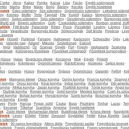
Csirke
-
Jérce
-
Kakas
-
Pulyka
-
Kacsa
-
Liba
-
Fácán
-
Egyéb szárnyasok
ertés
-
Marha
-
Birka
-
Malac
-
Borjú
-
Bárány
-
Kecske
-
Egyéb húsételek
eptek
-
Édes sütemény
-
Sós sütemény
-
Gyümölcsös sütemény
-
Lekváros sütem
ny
-
Krémes
-
Muffin
-
Torta
-
Fagylalt
-
Pite
-
Kuglóf
-
Kalács
-
Mogyorós sütemény
-
emény
-
Sajtos sütemény
-
Diós sütemény
-
Gesztenyés sütemény
-
Burgonyás süt
thető süti
-
Bögrés sütemény
-
Gofri
-
Csokoládés sütemény
-
Bonbon, praliné, trüff
tafélék
-
Főtt tészta
-
Palacsinta
-
Rétes
-
Pizza
-
Pizzafeltét
-
Lepény
-
Lángos
-
Fán
tészta
-
Vajastészta
-
Burgonyás tészta
-
Sörkorcsolyák
-
Sült tészta
-
Pogácsa
-
Leve
Lasagne
tek
-
Húsvét
-
Pünkösd
-
Farsang
-
Halloween
-
Karácsony
-
Szilveszter
-
Újév
-
Lak
ap
-
Valentin nap
-
Advent
-
Mikulás
-
Születésnap
-
Esküvő
k
-
Nyúl
-
Vaddisznó
-
Őz
-
Szarvas
-
Egyéb
-
Fürj
-
Fogoly
-
Vadgalamb
-
Szalonka
abáknak
-
Különleges főzelékek
-
Főzelékek zöldségből
-
Főzelékek burgonyából
-
-
Húsos
-
Halas
-
Bográcsos ételek
-
Kocsonya
-
Wok
-
Egyéb
-
Pörkölt
dségleves
-
Krémleves
-
Gyümölcsleves
-
Rántott leves
-
Húsleves
-
Sajtos leves
-
s
jtos
-
Gombás
-
Húsos
-
Ropogósok
-
Tojásos
-
Gyümölcsös
-
Galantin
-
Felfújt
-
Kr
ptek
-
Magyaros ételek
-
Olasz konyha
-
Görög konyha
-
Francia konyha
-
Spanyol 
) konyha
-
Orosz konyha
-
Kínai konyha
-
Indiai konyha
-
Arab konyha
-
Dél-amerik
 konyha
-
Afrikai konyha
-
Japán konyha
-
Thaiföldi konyha
-
Török konyha
-
Angol k
-
Osztrák konyha
-
Román konyha
-
Svéd konyha
-
Mexikói konyha
-
Cseh és szlo
yel konyha
-
Bolgár konyha
-
Horvát konyha
-
Szerb konyha
-
Boszniai konyha
-
Mo
yi konyha
-
Egyéb
ves
-
Ponty
-
Harcsa
-
Fogas, süllő
-
Csuka
-
Busa
-
Pisztráng
-
Tonhal
-
Lazac
-
Ten
k
-
Kecsege
-
Tőkehal
-
Szardínia
-
Angolna
-
Egyéb halételek
tek
-
Zsidó ételek
-
Mohamedán ételek
-
Buddhista ételek
-
Krisna ételek
-
Nagyböjti
ételek
-
Leves
-
Előétel
-
Főétel
-
Desszert
-
Egytálétel
-
Feltét
-
Kása, főzelék
-
Salá
s sütemény
telek
-
90 napos fogyókúra
-
Atkins diéta
-
Fogyókúrás saláta
-
Fogyókúrás levesek
sételek
-
Fogyis zöldségételek
-
Fogyókúrás halételek
-
Fogyis szendvicsek
-
Fogy