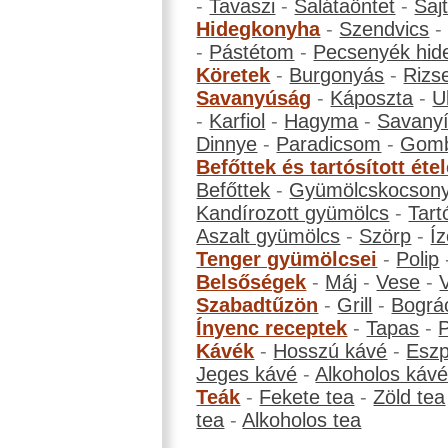
-
Tavaszi
-
Salátaöntet
-
Saj
Hidegkonyha
-
Szendvics
-
Pástétom
-
Pecsenyék hid
Köretek
-
Burgonyás
-
Rizs
Savanyúság
-
Káposzta
-
U
-
Karfiol
-
Hagyma
-
Savanyí
Dinnye
-
Paradicsom
-
Gom
Befőttek és tartósított éte
Befőttek
-
Gyümölcskocson
Kandírozott gyümölcs
-
Tart
Aszalt gyümölcs
-
Szörp
-
Íz
Tenger gyümölcsei
-
Polip
Belsőségek
-
Máj
-
Vese
-
Szabadtűzön
-
Grill
-
Bográ
Ínyenc receptek
-
Tapas
-
Kávék
-
Hosszú kávé
-
Eszp
Jeges kávé
-
Alkoholos káv
Teák
-
Fekete tea
-
Zöld tea
tea
-
Alkoholos tea