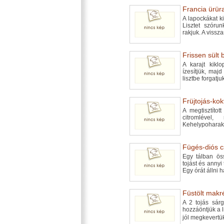
Francia ürüra
A lapockákat k
Lisztet szórun
rakjuk. A vissz
Frissen sült 
A karajt kikl
ízesítjük, maj
lisztbe forgatju
Früjtojás-kokt
A megtisztított
citromlével
Kehelypoharakb
Fügés-diós cs
Egy tálban öss
tojást és annyi
Egy órát állni 
Füstölt makré
A 2 tojás sárg
hozzáöntjük a li
jól megkevert