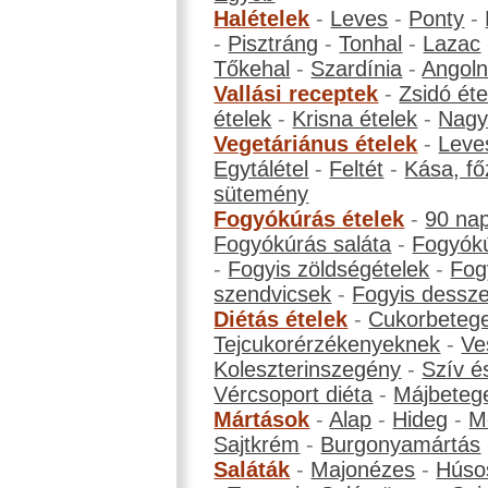
Halételek
-
Leves
-
Ponty
-
-
Pisztráng
-
Tonhal
-
Lazac
Tőkehal
-
Szardínia
-
Angol
Vallási receptek
-
Zsidó éte
ételek
-
Krisna ételek
-
Nagyb
Vegetáriánus ételek
-
Leve
Egytálétel
-
Feltét
-
Kása, fő
sütemény
Fogyókúrás ételek
-
90 na
Fogyókúrás saláta
-
Fogyókú
-
Fogyis zöldségételek
-
Fog
szendvicsek
-
Fogyis dessze
Diétás ételek
-
Cukorbeteg
Tejcukorérzékenyeknek
-
Ve
Koleszterinszegény
-
Szív é
Vércsoport diéta
-
Májbeteg
Mártások
-
Alap
-
Hideg
-
M
Sajtkrém
-
Burgonyamártás
Saláták
-
Majonézes
-
Húso