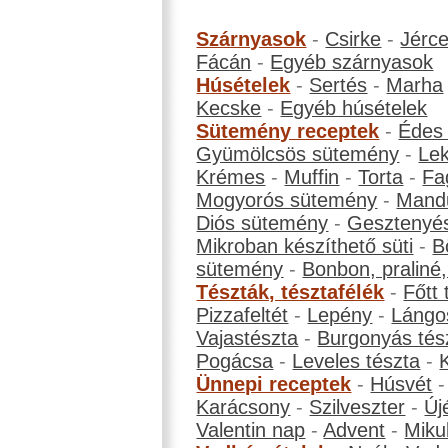
Szárnyasok
-
Csirke
-
Jérc
Fácán
-
Egyéb szárnyasok
Húsételek
-
Sertés
-
Marha
Kecske
-
Egyéb húsételek
Sütemény receptek
-
Édes
Gyümölcsös sütemény
-
Le
Krémes
-
Muffin
-
Torta
-
Fa
Mogyorós sütemény
-
Mand
Diós sütemény
-
Gesztenyé
Mikroban készíthető süti
-
B
sütemény
-
Bonbon, praliné, 
Tészták, tésztafélék
-
Főtt 
Pizzafeltét
-
Lepény
-
Lángo
Vajastészta
-
Burgonyás tés
Pogácsa
-
Leveles tészta
-
Ünnepi receptek
-
Húsvét
Karácsony
-
Szilveszter
-
Új
Valentin nap
-
Advent
-
Miku