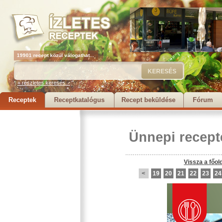
19901 recept közül válogathat...
+ részletes keresés...
Receptek
Receptkatalógus
Recept beküldése
Fórum
Ünnepi recept
Vissza a főol
<
19
20
21
22
23
24