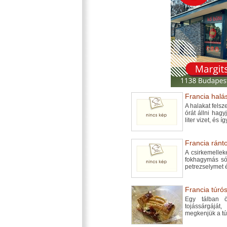
Francia halás
A halakat felsz
órát állni hag
liter vizet, és íg
Francia ránto
A csirkemelleke
fokhagymás sóv
petrezselymet 
Francia túrós
Egy tálban ö
tojássárgáját
megkenjük a tú