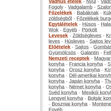
Vadhús ételek
-
Nyúl
-
Vadd
Fogoly
-
Vadgalamb
-
Szalo
Főzelékek
-
Babáknak
-
Kül
zöldségből
-
Főzelékek burg
Egytálételek
-
Húsos
-
Hala
Wok
-
Egyéb
-
Pörkölt
Levesek
-
Zöldségleves
-
K
leves
-
Húsleves
-
Sajtos le
Előételek
-
Sajtos
-
Gombá
Gyümölcsös
-
Galantin
-
Fel
Nemzeti receptek
-
Magyar
konyha
-
Francia konyha
-
S
konyha
-
Orosz konyha
-
Kí
konyha
-
Dél-amerikai kony
konyha
-
Japán konyha
-
Th
konyha
-
Német konyha
-
Os
Svéd konyha
-
Mexikói kony
Lengyel konyha
-
Bolgár ko
-
Boszniai konyha
-
Montene
Egyéb