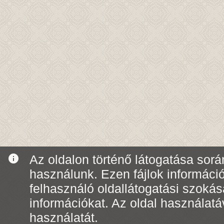
info
Az oldalon történő látogatása során
használunk. Ezen fájlok informáci
felhasználó oldallátogatási szoká
információkat. Az oldal használatá
használatát.