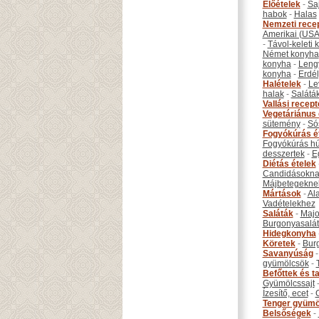
Előételek
-
Sa
habok
-
Halas
Nemzeti rece
Amerikai (USA
-
Távol-keleti
Német konyha
konyha
-
Leng
konyha
-
Erdél
Halételek
-
Le
halak
-
Salátá
Vallási recep
Vegetáriánus 
sütemény
-
Só
Fogyókúrás é
Fogyókúrás hú
desszertek
-
E
Diétás ételek
Candidásokna
Májbetegekne
Mártások
-
Al
Vadételekhez
Saláták
-
Maj
Burgonyasalá
Hidegkonyha
Köretek
-
Bur
Savanyúság
gyümölcsök
-
Befőttek és ta
Gyümölcssajt
Ízesítő, ecet
-
Tenger gyümö
Belsőségek
-