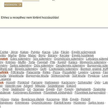
Ehhez a recepthez nem történt hozzászólás!
Csirke
-
Jérce
-
Kakas
-
Pulyka
-
Kacsa
-
Liba
-
Fácán
-
Egyéb szárnyasok
ertés
-
Marha
-
Birka
-
Malac
-
Borjú
-
Bárány
-
Kecske
-
Egyéb húsételek
eptek
-
Édes sütemény
-
Sós sütemény
-
Gyümölcsös sütemény
-
Lekváros sütem
ny
-
Krémes
-
Muffin
-
Torta
-
Fagylalt
-
Pite
-
Kuglóf
-
Kalács
-
Mogyorós sütemény
-
emény
-
Sajtos sütemény
-
Diós sütemény
-
Gesztenyés sütemény
-
Burgonyás süt
thető süti
-
Bögrés sütemény
-
Gofri
-
Csokoládés sütemény
-
Bonbon, praliné, trüff
tafélék
-
Főtt tészta
-
Palacsinta
-
Rétes
-
Pizza
-
Pizzafeltét
-
Lepény
-
Lángos
-
Fán
tészta
-
Vajastészta
-
Burgonyás tészta
-
Sörkorcsolyák
-
Sült tészta
-
Pogácsa
-
Leve
Lasagne
tek
-
Húsvét
-
Pünkösd
-
Farsang
-
Halloween
-
Karácsony
-
Szilveszter
-
Újév
-
Lak
ap
-
Valentin nap
-
Advent
-
Mikulás
-
Születésnap
-
Esküvő
k
-
Nyúl
-
Vaddisznó
-
Őz
-
Szarvas
-
Egyéb
-
Fürj
-
Fogoly
-
Vadgalamb
-
Szalonka
abáknak
-
Különleges főzelékek
-
Főzelékek zöldségből
-
Főzelékek burgonyából
-
-
Húsos
-
Halas
-
Bográcsos ételek
-
Kocsonya
-
Wok
-
Egyéb
-
Pörkölt
dségleves
-
Krémleves
-
Gyümölcsleves
-
Rántott leves
-
Húsleves
-
Sajtos leves
-
s