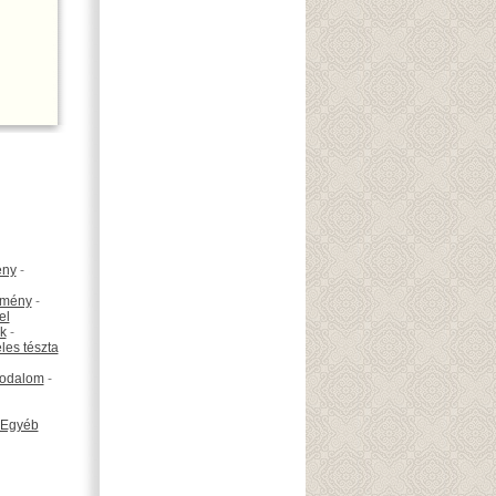
ény
-
emény
-
el
k
-
les tészta
odalom
-
Egyéb