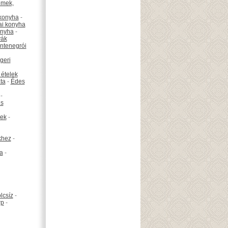
émek,
konyha
-
ai konyha
onyha
-
vák
ntenegrói
geri
 ételek
ta
-
Édes
-
is
ek
-
khez
-
ta
-
lcsíz
-
rp
-