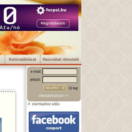
Kalóriatáblázat
Használati útmutató
e-mail:
jelszó:
Új tag
elfelejtett jelszó >>
startlaphoz adás