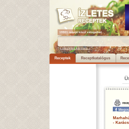
19901 recept közül válogathat...
+ részletes keresés...
Receptek
Receptkatalógus
Rece
Ü
Marhahú
- Karács