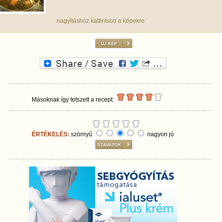
nagyításhoz kattintson a képekre
Másoknak így tetszett a recept:
ÉRTÉKELÉS:
szörnyű
nagyon jó