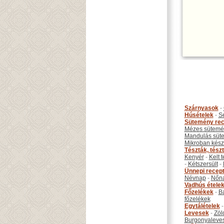
Szárnyasok
-
Húsételek
-
S
Sütemény rec
Mézes sütemé
Mandulás süt
Mikroban készí
Tészták, tész
Kenyér
-
Kelt 
-
Kétszersült
-
Ünnepi recep
Névnap
-
Nőn
Vadhús étele
Főzelékek
-
B
főzelékek
Egytálételek
Levesek
-
Zöl
Burgonyaleve