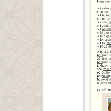
Hány szem
» 2 velős
»
só
, 20-
» 1 fej
ha
» 4 gerez
» 2 szál
ze
» 1 zöld
pa
» 1
parad
» 80 dkg 
» 10 dkg 
» 1/4 cse
» 1 kk.
sáf
» 10-15 dk
A húst 2,5
bors
ozzuk
25 dkg
c
bors
ozzu
fokhagym
szál
zeller
pürésítjük
por
cukor
r
húsokat kü
a leves me
Szerző:
Íz