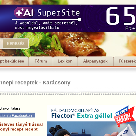
pt beküldése
Fórum
Lexikon
Alapanyagok
Fűszerek
nnepi receptek
-
Karácsony
sleves tányérhússal
onyi recept recept