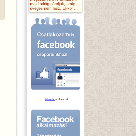
majd addig pároljuk, amíg
üveges nem lesz. Ekkor ...
izletes.hu
on Facebook