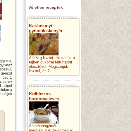
Véletlen receptek
Karácsonyi
gyümölcskenyér
A 0,5kg lisztet elkeverjük a
,
só
zzuk,
tejben cukorral felfuttatott
egyikhez
élesztővel. Megszórjuk
,
só
zzuk,
liszttel, és 2...
 gerezd
inget, 1
, és így
 1 csipet
miután a
Kolbászos
kínáljuk
burgonyaleves
A vöröshagymát
megtisztítjuk, felaprózzuk,