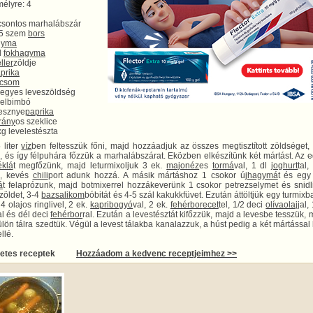
élyre: 4
 csontos marhalábszár
25 szem
bors
gyma
d
fokhagyma
ller
zöldje
prika
icsom
vegyes leveszöldség
kelbimbó
resznye
paprika
rány
os szeklice
g levelestészta
 liter
víz
ben feltesszük főni, majd hozzáadjuk az összes megtisztított zöldséget
, és így félpuhára főzzük a marhalábszárat. Eközben elkészítünk két mártást. Az 
éklá
t megfőzünk, majd leturmixoljuk 3 ek.
majonéz
es
tormá
val, 1 dl
joghurt
tal
k, kevés
chili
port adunk hozzá. A másik mártáshoz 1 csokor új
hagymá
t és egy
á
t felaprózunk, majd botmixerrel hozzákeverünk 1 csokor petrezselymet és snidl
zöldet, 3-4
bazsalikom
bóbitát és 4-5 szál kakukkfüvet. Ezután áttöltjük egy turmixba
 4 olajos ringlivel, 2 ek.
kapribogyó
val, 2 ek.
fehérbor
ecet
tel, 1/2 deci
olívaolaj
jal,
al és dél deci
fehérbor
ral. Ezután a levestésztát kifőzzük, majd a levesbe tesszük, 
lön tálra szedtük. Végül a levest tálakba kanalazzuk, a húst pedig a két mártással 
llé.
letes receptek
Hozzáadom a kedvenc receptjeimhez >>