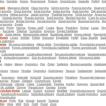
jtos
-
Gombás
-
Húsos
-
Ropogósok
-
Tojásos
-
Gyümölcsös
-
Galantin
-
Felfújt
-
Kr
ptek
-
Magyaros ételek
-
Olasz konyha
-
Görög konyha
-
Francia konyha
-
Spanyol 
) konyha
-
Orosz konyha
-
Kínai konyha
-
Indiai konyha
-
Arab konyha
-
Dél-amerik
 konyha
-
Afrikai konyha
-
Japán konyha
-
Thaiföldi konyha
-
Török konyha
-
Angol k
-
Osztrák konyha
-
Román konyha
-
Svéd konyha
-
Mexikói konyha
-
Cseh és szlo
yel konyha
-
Bolgár konyha
-
Horvát konyha
-
Szerb konyha
-
Boszniai konyha
-
Mo
yi konyha
-
Egyéb
ves
-
Ponty
-
Harcsa
-
Fogas, süllő
-
Csuka
-
Busa
-
Pisztráng
-
Tonhal
-
Lazac
-
Ten
k
-
Kecsege
-
Tőkehal
-
Szardínia
-
Angolna
-
Egyéb halételek
tek
-
Zsidó ételek
-
Mohamedán ételek
-
Buddhista ételek
-
Krisna ételek
-
Nagyböjti
ételek
-
Leves
-
Előétel
-
Főétel
-
Desszert
-
Egytálétel
-
Feltét
-
Kása, főzelék
-
Salá
s sütemény
telek
-
90 napos fogyókúra
-
Atkins diéta
-
Fogyókúrás saláta
-
Fogyókúrás levesek
sételek
-
Fogyis zöldségételek
-
Fogyókúrás halételek
-
Fogyis szendvicsek
-
Fogy
gyéb
-
Cukorbetegeknek
-
Lisztérzékenyeknek
-
Tejcukorérzékenyeknek
-
Vesebetegekn
k
-
Koleszterinszegény
-
Szív és érrendszeri
-
Reform ételek
-
Vércsoport diéta
-
k
ap
-
Hideg
-
Meleg
-
Gyümölcs
-
Pác
-
Öntet
-
Sajtkrém
-
Burgonyamártás
-
Halétele
onézes
-
Húsos
-
Tésztás
-
Gyümölcs
-
Különleges
-
Tavaszi
-
Salátaöntet
-
Sajtsalá
ta
-
Szendvics
-
Hidegtál
-
Körözött
-
Szendvicskrém
-
Pástétom
-
Pecsenyék hidegen
gonyás
-
Rizses
-
Zöldség
-
Gyümölcsös
-
Egyéb
-
Káposzta
-
Uborka
-
Cékla
-
Csalamádé
-
Paprika
-
Karfiol
-
Hagyma
-
Savanyított
Tök, sütőtök
-
Dinnye
-
Paradicsom
-
Gomba
-
Egyéb
rtósított ételek
-
Lekvár
-
Dzsem
-
Kompót
-
Befőttek
-
Gyümölcskocsonya
-
Gyümö
-
Kandírozott gyümölcs
-
Tartósított zöldség
-
Aszalt zöldség
-
Aszalt gyümölcs
-
Szö
Gyümölcsbor
lcsei
-
Polip
-
Rák
-
Homár
-
Kagyló
-
Tintahal
Máj
-
Vese
-
Velő
-
Szív
-
Tüdő
-
Pacal
-
Zuza