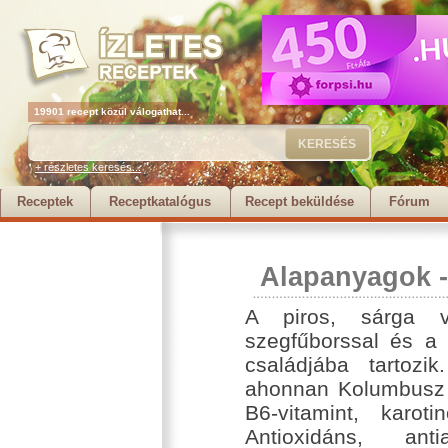
19901 recept közül válogathat...
+ részletes keresés...
Receptek
Receptkatalógus
Recept beküldése
Fórum
Alapanyagok
A piros, sárga 
szegfűborssal és a 
családjába tartozi
ahonnan Kolumbusz s
B6-vitamint, karoti
Antioxidáns, ant