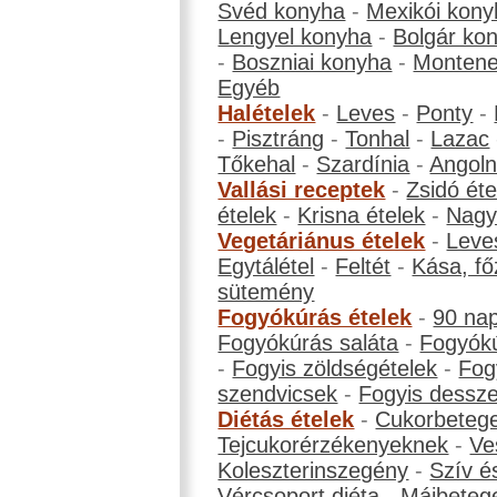
Svéd konyha
-
Mexikói kony
Lengyel konyha
-
Bolgár ko
-
Boszniai konyha
-
Montene
Egyéb
Halételek
-
Leves
-
Ponty
-
-
Pisztráng
-
Tonhal
-
Lazac
Tőkehal
-
Szardínia
-
Angol
Vallási receptek
-
Zsidó éte
ételek
-
Krisna ételek
-
Nagyb
Vegetáriánus ételek
-
Leve
Egytálétel
-
Feltét
-
Kása, fő
sütemény
Fogyókúrás ételek
-
90 na
Fogyókúrás saláta
-
Fogyókú
-
Fogyis zöldségételek
-
Fog
szendvicsek
-
Fogyis dessze
Diétás ételek
-
Cukorbeteg
Tejcukorérzékenyeknek
-
Ve
Koleszterinszegény
-
Szív é
Vércsoport diéta
-
Májbeteg