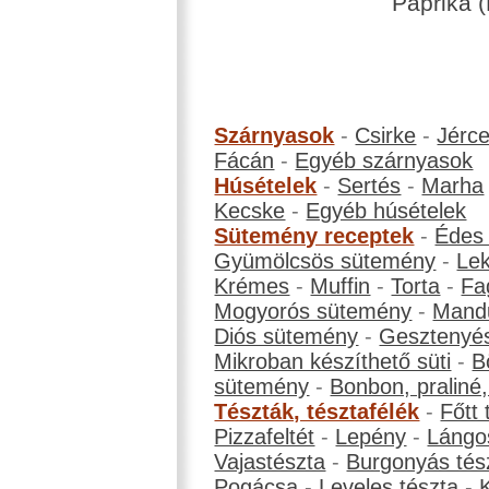
Paprika (
Szárnyasok
-
Csirke
-
Jérc
Fácán
-
Egyéb szárnyasok
Húsételek
-
Sertés
-
Marha
Kecske
-
Egyéb húsételek
Sütemény receptek
-
Édes
Gyümölcsös sütemény
-
Le
Krémes
-
Muffin
-
Torta
-
Fa
Mogyorós sütemény
-
Mand
Diós sütemény
-
Gesztenyé
Mikroban készíthető süti
-
B
sütemény
-
Bonbon, praliné, 
Tészták, tésztafélék
-
Főtt 
Pizzafeltét
-
Lepény
-
Lángo
Vajastészta
-
Burgonyás tés
Pogácsa
-
Leveles tészta
-