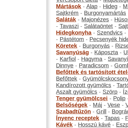
Mártások
-
Alap
-
Hideg
-
M
Sajtkrém
-
Burgonyamártás
Saláták
-
Majonézes
-
Húso
-
Tavaszi
-
Salátaöntet
-
Saj
Hidegkonyha
-
Szendvics
-
Pástétom
-
Pecsenyék hid
Köretek
-
Burgonyás
-
Rizs
Savanyúság
-
Káposzta
-
U
-
Karfiol
-
Hagyma
-
Savanyí
Dinnye
-
Paradicsom
-
Gom
Befőttek és tartósított éte
Befőttek
-
Gyümölcskocson
Kandírozott gyümölcs
-
Tart
Aszalt gyümölcs
-
Szörp
-
Íz
Tenger gyümölcsei
-
Polip
Belsőségek
-
Máj
-
Vese
-
Szabadtűzön
-
Grill
-
Bográ
Ínyenc receptek
-
Tapas
-
Kávék
-
Hosszú kávé
-
Eszp