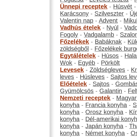
Ünnepi receptek
-
Húsvét
Karácsony
-
Szilveszter
-
Új
Valentin nap
-
Advent
-
Miku
Vadhús ételek
-
Nyúl
-
Vadd
Fogoly
-
Vadgalamb
-
Szalo
Főzelékek
-
Babáknak
-
Kül
zöldségből
-
Főzelékek burg
Egytálételek
-
Húsos
-
Hala
Wok
-
Egyéb
-
Pörkölt
Levesek
-
Zöldségleves
-
K
leves
-
Húsleves
-
Sajtos le
Előételek
-
Sajtos
-
Gombá
Gyümölcsös
-
Galantin
-
Fel
Nemzeti receptek
-
Magyar
konyha
-
Francia konyha
-
S
konyha
-
Orosz konyha
-
Kí
konyha
-
Dél-amerikai kony
konyha
-
Japán konyha
-
Th
konyha
-
Német konyha
-
Os