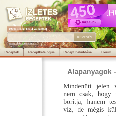
19901 recept közül válogathat...
+ részletes keresés...
Receptek
Receptkatalógus
Recept beküldése
Fórum
Alapanyagok
Mindenütt jelen 
nem csak, hogy f
borítja, hanem te
víz, de mégis kül