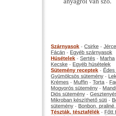
anyagról van szó.
Szárnyasok
-
Csirke
-
Jérc
Fácán
-
Egyéb szárnyasok
Húsételek
-
Sertés
-
Marha
Kecske
-
Egyéb húsételek
Sütemény receptek
-
Édes
Gyümölcsös sütemény
-
Le
Krémes
-
Muffin
-
Torta
-
Fa
Mogyorós sütemény
-
Mand
Diós sütemény
-
Gesztenyé
Mikroban készíthető süti
-
B
sütemény
-
Bonbon, praliné, 
Tészták, tésztafélék
-
Főtt 