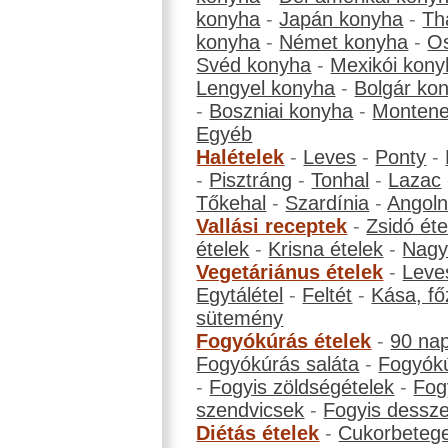
konyha
-
Japán konyha
-
Th
konyha
-
Német konyha
-
Os
Svéd konyha
-
Mexikói kony
Lengyel konyha
-
Bolgár ko
-
Boszniai konyha
-
Montene
Egyéb
Halételek
-
Leves
-
Ponty
-
-
Pisztráng
-
Tonhal
-
Lazac
Tőkehal
-
Szardínia
-
Angol
Vallási receptek
-
Zsidó éte
ételek
-
Krisna ételek
-
Nagyb
Vegetáriánus ételek
-
Leve
Egytálétel
-
Feltét
-
Kása, fő
sütemény
Fogyókúrás ételek
-
90 na
Fogyókúrás saláta
-
Fogyókú
-
Fogyis zöldségételek
-
Fog
szendvicsek
-
Fogyis dessze
Diétás ételek
-
Cukorbeteg