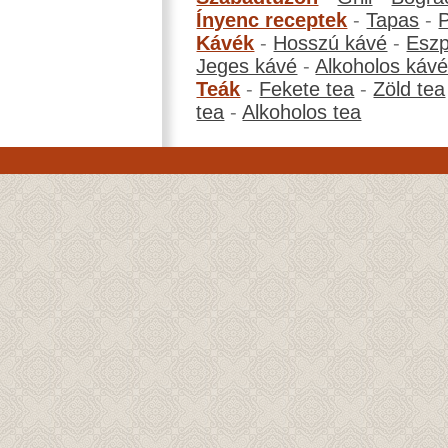
Ínyenc receptek
-
Tapas
-
Kávék
-
Hosszú kávé
-
Eszp
Jeges kávé
-
Alkoholos káv
Teák
-
Fekete tea
-
Zöld tea
tea
-
Alkoholos tea