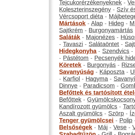
Tejcukorérzékenyeknek
-
Ve
Koleszterinszegény
-
Szív é
Vércsoport diéta
-
Májbeteg
Mártások
-
Alap
-
Hideg
-
M
Sajtkrém
-
Burgonyamártás
Saláták
-
Majonézes
-
Húso
-
Tavaszi
-
Salátaöntet
-
Saj
Hidegkonyha
-
Szendvics
-
Pástétom
-
Pecsenyék hid
Köretek
-
Burgonyás
-
Rizs
Savanyúság
-
Káposzta
-
U
-
Karfiol
-
Hagyma
-
Savanyí
Dinnye
-
Paradicsom
-
Gom
Befőttek és tartósított éte
Befőttek
-
Gyümölcskocson
Kandírozott gyümölcs
-
Tart
Aszalt gyümölcs
-
Szörp
-
Íz
Tenger gyümölcsei
-
Polip
Belsőségek
-
Máj
-
Vese
-
Szabadtűzön
-
Grill
-
Bográ