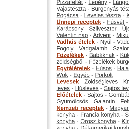
Pizzafeltét
-
Lepény
-
Lángo
Vajastészta
-
Burgonyás tés
Pogácsa
-
Leveles tészta
-
Ünnepi receptek
-
Húsvét
Karácsony
-
Szilveszter
-
Új
Valentin nap
-
Advent
-
Miku
Vadhús ételek
-
Nyúl
-
Vadd
Fogoly
-
Vadgalamb
-
Szalo
Főzelékek
-
Babáknak
-
Kül
zöldségből
-
Főzelékek burg
Egytálételek
-
Húsos
-
Hala
Wok
-
Egyéb
-
Pörkölt
Levesek
-
Zöldségleves
-
K
leves
-
Húsleves
-
Sajtos le
Előételek
-
Sajtos
-
Gombá
Gyümölcsös
-
Galantin
-
Fel
Nemzeti receptek
-
Magyar
konyha
-
Francia konyha
-
S
konyha
-
Orosz konyha
-
Kí
konyha
-
Dél-amerikai kony