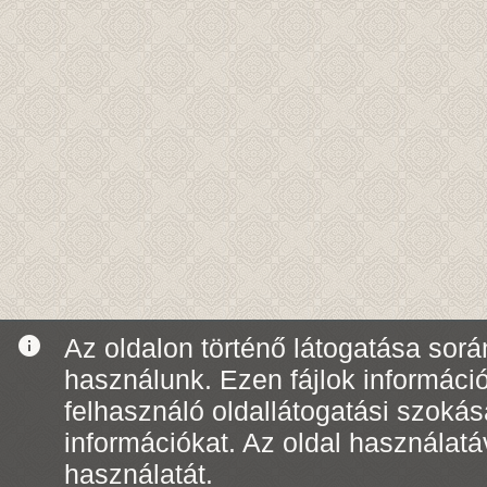
info
Az oldalon történő látogatása során
használunk. Ezen fájlok informáci
felhasználó oldallátogatási szoká
információkat. Az oldal használatá
használatát.