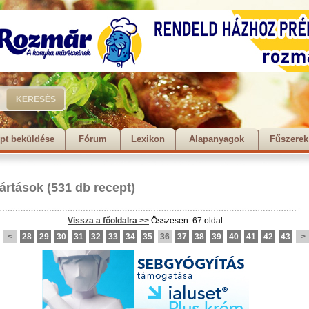
pt beküldése
Fórum
Lexikon
Alapanyagok
Fűszerek
ártások
(531 db recept)
Vissza a főoldalra >>
Összesen: 67 oldal
<
28
29
30
31
32
33
34
35
36
37
38
39
40
41
42
43
>