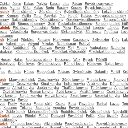
Csirke
-
Jérce
-
Kakas
-
Pulyka
-
Kacsa
-
Liba
-
Fácán
-
Egyéb szárnyasok
ertés
-
Marha
-
Birka
-
Malac
-
Borjú
-
Bárány
-
Kecske
-
Egyéb húsételek
eptek
-
Édes sütemény
-
Sós sütemény
-
Gyümölcsös sütemény
-
Lekváros sütem
ny
-
Krémes
-
Muffin
-
Torta
-
Fagylalt
-
Pite
-
Kuglóf
-
Kalács
-
Mogyorós sütemény
-
emény
-
Sajtos sütemény
-
Diós sütemény
-
Gesztenyés sütemény
-
Burgonyás süt
thető süti
-
Bögrés sütemény
-
Gofri
-
Csokoládés sütemény
-
Bonbon, praliné, trüff
tafélék
-
Főtt tészta
-
Palacsinta
-
Rétes
-
Pizza
-
Pizzafeltét
-
Lepény
-
Lángos
-
Fán
tészta
-
Vajastészta
-
Burgonyás tészta
-
Sörkorcsolyák
-
Sült tészta
-
Pogácsa
-
Leve
Lasagne
tek
-
Húsvét
-
Pünkösd
-
Farsang
-
Halloween
-
Karácsony
-
Szilveszter
-
Újév
-
Lak
ap
-
Valentin nap
-
Advent
-
Mikulás
-
Születésnap
-
Esküvő
k
-
Nyúl
-
Vaddisznó
-
Őz
-
Szarvas
-
Egyéb
-
Fürj
-
Fogoly
-
Vadgalamb
-
Szalonka
abáknak
-
Különleges főzelékek
-
Főzelékek zöldségből
-
Főzelékek burgonyából
-
-
Húsos
-
Halas
-
Bográcsos ételek
-
Kocsonya
-
Wok
-
Egyéb
-
Pörkölt
dségleves
-
Krémleves
-
Gyümölcsleves
-
Rántott leves
-
Húsleves
-
Sajtos leves
-
s
jtos
-
Gombás
-
Húsos
-
Ropogósok
-
Tojásos
-
Gyümölcsös
-
Galantin
-
Felfújt
-
Kr
ptek
-
Magyaros ételek
-
Olasz konyha
-
Görög konyha
-
Francia konyha
-
Spanyol 
) konyha
-
Orosz konyha
-
Kínai konyha
-
Indiai konyha
-
Arab konyha
-
Dél-amerik
 konyha
-
Afrikai konyha
-
Japán konyha
-
Thaiföldi konyha
-
Török konyha
-
Angol k
-
Osztrák konyha
-
Román konyha
-
Svéd konyha
-
Mexikói konyha
-
Cseh és szlo
yel konyha
-
Bolgár konyha
-
Horvát konyha
-
Szerb konyha
-
Boszniai konyha
-
Mo
yi konyha
-
Egyéb
ves
-
Ponty
-
Harcsa
-
Fogas, süllő
-
Csuka
-
Busa
-
Pisztráng
-
Tonhal
-
Lazac
-
Ten
k
-
Kecsege
-
Tőkehal
-
Szardínia
-
Angolna
-
Egyéb halételek
tek
-
Zsidó ételek
-
Mohamedán ételek
-
Buddhista ételek
-
Krisna ételek
-
Nagyböjti
ételek
-
Leves
-
Előétel
-
Főétel
-
Desszert
-
Egytálétel
-
Feltét
-
Kása, főzelék
-
Salá
s sütemény
telek
-
90 napos fogyókúra
-
Atkins diéta
-
Fogyókúrás saláta
-
Fogyókúrás levesek
sételek
-
Fogyis zöldségételek
-
Fogyókúrás halételek
-
Fogyis szendvicsek
-
Fogy