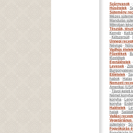
Szárnyasok
-
Húsételek
-
S
Sütemény rec
Mézes sütemé
Mandulás süt
Mikroban készí
Tészták, tész
Kenyér
-
Kelt 
-
Kétszersült
-
Ünnepi recep
Névnap
-
Nőn
Vadhús étele
Főzelékek
-
B
főzelékek
Egytálételek
Levesek
-
Zöl
Burgonyaleve
Előételek
-
Sa
habok
-
Halas
Nemzeti rece
Amerikai (USA
-
Távol-keleti
Német konyha
konyha
-
Leng
konyha
-
Erdél
Halételek
-
Le
halak
-
Salátá
Vallási recep
Vegetáriánus 
sütemény
-
Só
Fogyókúrás é
Fogyókúrás hú