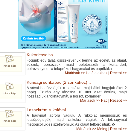
Kukoricasalsa...
Fogunk egy tálat, összekeverjük benne az ecetet, az olajat,
sózzuk, borsozzuk, majd beletesszük a koriandert,
petrezselymet, a felaprózott hagymákat és paprikáka
Mártások
>>
Halételekhez
|
Recept >>
Kunsági sonkapác (2 sonkához)...
A sóval bedörzsöljük a sonkákat, majd állni hagyjuk őket 2
napig. Ezután egy lábosba 10 liter vizet öntünk, majd
hozzáadjuk a fokhagymát, a borsot, koriander
Mártások
>>
Pác
|
Recept >>
Lazackrém rukolával...
A hagymát apróra vágjuk. A rukkolát megmossuk és
lecsöpögtetjük, majd csíkokra vágjuk. A fokhagymát
megpucoljuk és szétnyomjuk. Az olajat felforrósítjuk, �
Mártások
>>
Meleg
|
Recept >>