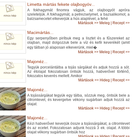
Limetta mártás fekete olajbogyóv...
A fokhagymát finomra vágjuk, az olajbogyót apróra
szeleteljük. A fokhagymát, a petrezselymet, a bazsalikomot, a
balzsamecetet elkeverjük a hús alaplével, a fehé
Mártások
>>
Meleg
|
Recept >>
Macimártás...
Egy serpenyőben pirítsuk meg a lisztet és a fűszereket az
olajban, majd dolgozzuk bele a víz és kefír keverékét (amit
egy tálban jó alaposan elkeverünk, miel�
Mártások
>>
Meleg
|
Recept >>
Majonéz...
Tegyük porcelántálba a tojás sárgákat és adjuk hozzá a sót.
Az étolajat fokozatosan öntsük hozzá, habverővel történő,
fokozatos keverés mellett. Amikor
Mártások
>>
Hideg
|
Recept >>
Majonéz...
A tojássárgákat tegyük egy tálba, sózzuk meg, öntsük bele a
citromlevet, és kevergetve vékony sugárban adjuk hozzá az
olajat.
Mártások
>>
Hideg
|
Recept >>
Majonéz...
Kézi habverővel keverjük össze a tojássárgákat, a citromlevet
és az ecetet. Fokozatosan adjunk hozzá 3 ek. olajat. A többi
olajat vékony sugárban öntsük hoz
Mártások
>>
Hideg
|
Recept >>