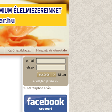
Kalóriatáblázat
Használati útmutató
e-mail:
jelszó:
Új tag
elfelejtett jelszó >>
startlaphoz adás