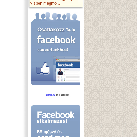
vízben megmo...
izletes.hu
on Facebook