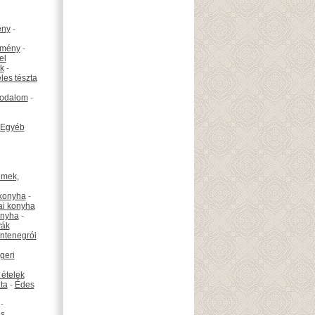
ény
-
emény
-
el
k
-
les tészta
odalom
-
Egyéb
émek,
konyha
-
ai konyha
onyha
-
vák
ntenegrói
geri
 ételek
ta
-
Édes
-
is