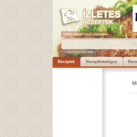
19901 recept közül válogathat...
+ részletes keresés...
Receptek
Receptkatalógus
Rece
M