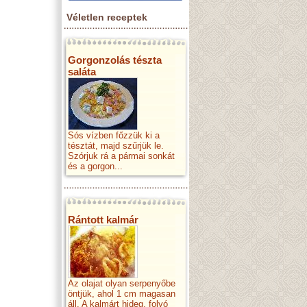
Véletlen receptek
Gorgonzolás tészta
saláta
Sós vízben főzzük ki a
tésztát, majd szűrjük le.
Szórjuk rá a pármai sonkát
és a gorgon...
Rántott kalmár
Az olajat olyan serpenyőbe
öntjük, ahol 1 cm magasan
áll. A kalmárt hideg, folyó