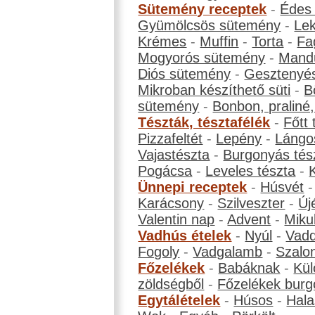
Sütemény receptek
-
Édes
Gyümölcsös sütemény
-
Le
Krémes
-
Muffin
-
Torta
-
Fa
Mogyorós sütemény
-
Mand
Diós sütemény
-
Gesztenyé
Mikroban készíthető süti
-
B
sütemény
-
Bonbon, praliné, 
Tészták, tésztafélék
-
Főtt 
Pizzafeltét
-
Lepény
-
Lángo
Vajastészta
-
Burgonyás tés
Pogácsa
-
Leveles tészta
-
Ünnepi receptek
-
Húsvét
Karácsony
-
Szilveszter
-
Új
Valentin nap
-
Advent
-
Miku
Vadhús ételek
-
Nyúl
-
Vadd
Fogoly
-
Vadgalamb
-
Szalo
Főzelékek
-
Babáknak
-
Kül
zöldségből
-
Főzelékek burg
Egytálételek
-
Húsos
-
Hala