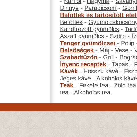
-
Karfiol
-
Hagyma
-
Savanyí
Dinnye
-
Paradicsom
-
Gom
Befőttek és tartósított éte
Befőttek
-
Gyümölcskocson
Kandírozott gyümölcs
-
Tart
Aszalt gyümölcs
-
Szörp
-
Íz
Tenger gyümölcsei
-
Polip
Belsőségek
-
Máj
-
Vese
-
Szabadtűzön
-
Grill
-
Bográ
Ínyenc receptek
-
Tapas
-
Kávék
-
Hosszú kávé
-
Eszp
Jeges kávé
-
Alkoholos káv
Teák
-
Fekete tea
-
Zöld tea
tea
-
Alkoholos tea