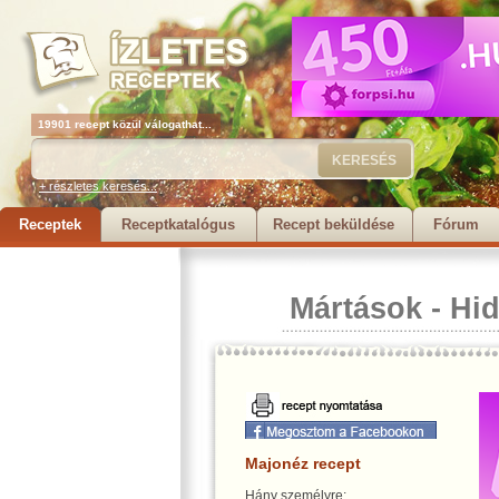
19901 recept közül válogathat...
+ részletes keresés...
Receptek
Receptkatalógus
Recept beküldése
Fórum
Mártások
-
Hi
Majonéz recept
Hány személyre: