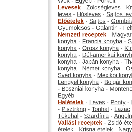
Wok
-
Egyéb
-
Pörkölt
Levesek
-
Zöldségleves
-
K
leves
-
Húsleves
-
Sajtos le
Előételek
-
Sajtos
-
Gombá
Gyümölcsös
-
Galantin
-
Fel
Nemzeti receptek
-
Magyar
konyha
-
Francia konyha
-
S
konyha
-
Orosz konyha
-
Kí
konyha
-
Dél-amerikai kony
konyha
-
Japán konyha
-
Th
konyha
-
Német konyha
-
Os
Svéd konyha
-
Mexikói kony
Lengyel konyha
-
Bolgár ko
-
Boszniai konyha
-
Montene
Egyéb
Halételek
-
Leves
-
Ponty
-
-
Pisztráng
-
Tonhal
-
Lazac
Tőkehal
-
Szardínia
-
Angol
Vallási receptek
-
Zsidó éte
ételek
-
Krisna ételek
-
Nagyb