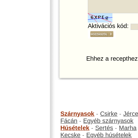
Aktivációs kód:
Ehhez a recepthez
Szárnyasok
-
Csirke
-
Jérc
Fácán
-
Egyéb szárnyasok
Húsételek
-
Sertés
-
Marha
Kecske
-
Egyéb húsételek