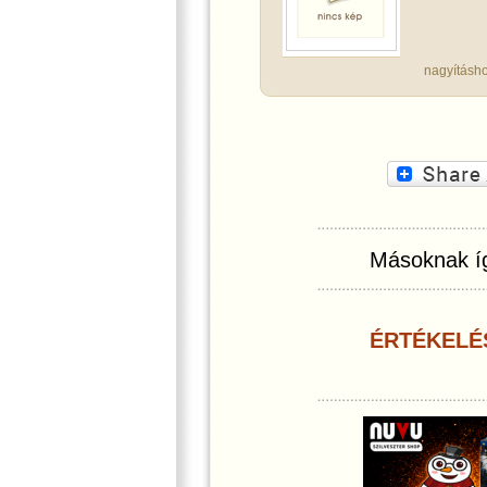
nagyításho
Másoknak íg
ÉRTÉKELÉ