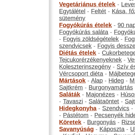
Vegetáriánus ételek
-
Leve
Egytálétel
-
Feltét
-
Kása, fő
sütemény
Fogyókúrás ételek
-
90 na
Fogyókúrás saláta
-
Fogyókú
-
Fogyis zöldségételek
-
Fog
szendvicsek
-
Fogyis dessze
Diétás ételek
-
Cukorbeteg
Tejcukorérzékenyeknek
-
Ve
Koleszterinszegény
-
Szív é
Vércsoport diéta
-
Májbeteg
Mártások
-
Alap
-
Hideg
-
M
Sajtkrém
-
Burgonyamártás
Saláták
-
Majonézes
-
Húso
-
Tavaszi
-
Salátaöntet
-
Saj
Hidegkonyha
-
Szendvics
-
Pástétom
-
Pecsenyék hid
Köretek
-
Burgonyás
-
Rizs
Savanyúság
-
Káposzta
-
U