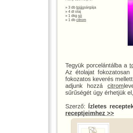
» 3 db
tojás
sárgája
» 4 dl olaj
» 1 dkg
só
» 1 db
citrom
Tegyük porcelántálba a
t
Az étolajat fokozatosan
fokozatos keverés mellett
adjunk hozzá
citrom
lev
sűrűségét úgy érhetjük e
Szerző:
Ízletes recepte
receptjeimhez >>