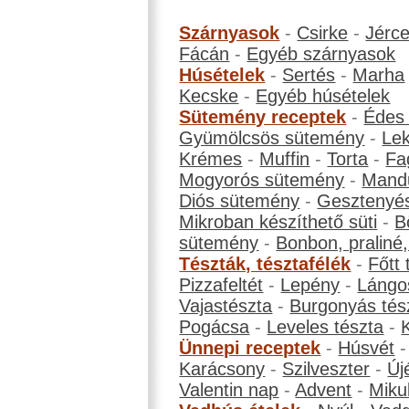
Szárnyasok
-
Csirke
-
Jérc
Fácán
-
Egyéb szárnyasok
Húsételek
-
Sertés
-
Marha
Kecske
-
Egyéb húsételek
Sütemény receptek
-
Édes
Gyümölcsös sütemény
-
Le
Krémes
-
Muffin
-
Torta
-
Fa
Mogyorós sütemény
-
Mand
Diós sütemény
-
Gesztenyé
Mikroban készíthető süti
-
B
sütemény
-
Bonbon, praliné, 
Tészták, tésztafélék
-
Főtt 
Pizzafeltét
-
Lepény
-
Lángo
Vajastészta
-
Burgonyás tés
Pogácsa
-
Leveles tészta
-
Ünnepi receptek
-
Húsvét
Karácsony
-
Szilveszter
-
Új
Valentin nap
-
Advent
-
Miku