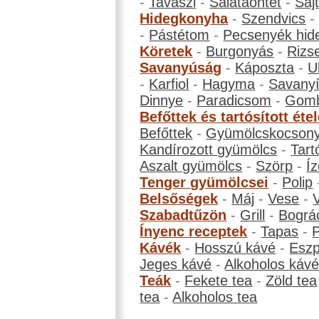
-
Tavaszi
-
Salátaöntet
-
Saj
Hidegkonyha
-
Szendvics
-
Pástétom
-
Pecsenyék hid
Köretek
-
Burgonyás
-
Rizs
Savanyúság
-
Káposzta
-
U
-
Karfiol
-
Hagyma
-
Savanyí
Dinnye
-
Paradicsom
-
Gom
Befőttek és tartósított éte
Befőttek
-
Gyümölcskocson
Kandírozott gyümölcs
-
Tart
Aszalt gyümölcs
-
Szörp
-
Íz
Tenger gyümölcsei
-
Polip
Belsőségek
-
Máj
-
Vese
-
Szabadtűzön
-
Grill
-
Bográ
Ínyenc receptek
-
Tapas
-
Kávék
-
Hosszú kávé
-
Eszp
Jeges kávé
-
Alkoholos káv
Teák
-
Fekete tea
-
Zöld tea
tea
-
Alkoholos tea