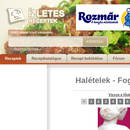
19901 recept közül válogathat...
+ részletes keresés...
Receptek
Receptkatalógus
Recept beküldése
Fórum
Halételek
-
Fog
Vissza a főol
<
1
2
3
4
5
6