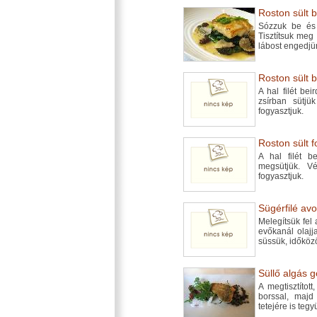
Roston sült ba
Sózzuk be és 
Tisztítsuk meg
lábost engedjün
Roston sült ba
A hal filét be
zsírban sütjük
fogyasztjuk.
Roston sült f
A hal filét b
megsütjük. Vé
fogyasztjuk.
Sügérfilé avo
Melegítsük fel
evőkanál olajj
süssük, időköz
Süllő algás g
A megtisztított
borssal, majd
tetejére is teg