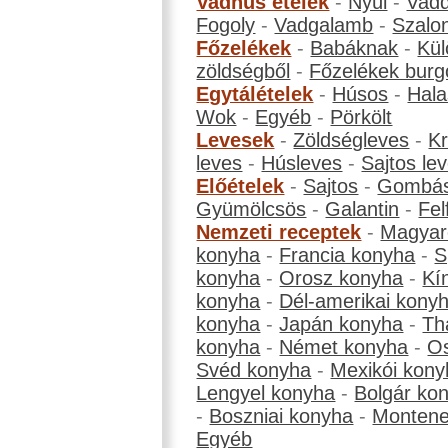
Vadhús ételek
-
Nyúl
-
Vadd
Fogoly
-
Vadgalamb
-
Szalo
Főzelékek
-
Babáknak
-
Kül
zöldségből
-
Főzelékek burg
Egytálételek
-
Húsos
-
Hala
Wok
-
Egyéb
-
Pörkölt
Levesek
-
Zöldségleves
-
K
leves
-
Húsleves
-
Sajtos le
Előételek
-
Sajtos
-
Gombá
Gyümölcsös
-
Galantin
-
Fel
Nemzeti receptek
-
Magyar
konyha
-
Francia konyha
-
S
konyha
-
Orosz konyha
-
Kí
konyha
-
Dél-amerikai kony
konyha
-
Japán konyha
-
Th
konyha
-
Német konyha
-
Os
Svéd konyha
-
Mexikói kony
Lengyel konyha
-
Bolgár ko
-
Boszniai konyha
-
Montene
Egyéb