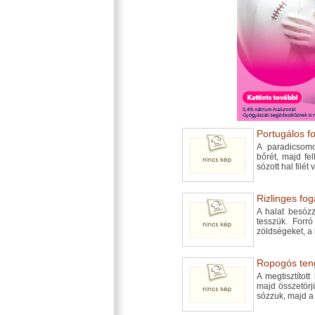
Portugálos fo
A paradicsomot
bőrét, majd fe
sózott hal filét 
Rizlinges fog
A halat besózz
tesszük. Forró
zöldségeket, a 
Ropogós tenge
A megtisztított
majd összetörjü
sózzuk, majd a