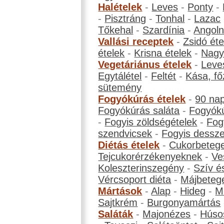
Halételek
-
Leves
-
Ponty
-
-
Pisztráng
-
Tonhal
-
Lazac
Tőkehal
-
Szardínia
-
Angol
Vallási receptek
-
Zsidó éte
ételek
-
Krisna ételek
-
Nagyb
Vegetáriánus ételek
-
Leve
Egytálétel
-
Feltét
-
Kása, fő
sütemény
Fogyókúrás ételek
-
90 na
Fogyókúrás saláta
-
Fogyókú
-
Fogyis zöldségételek
-
Fog
szendvicsek
-
Fogyis dessze
Diétás ételek
-
Cukorbeteg
Tejcukorérzékenyeknek
-
Ve
Koleszterinszegény
-
Szív é
Vércsoport diéta
-
Májbeteg
Mártások
-
Alap
-
Hideg
-
M
Sajtkrém
-
Burgonyamártás
Saláták
-
Majonézes
-
Húso