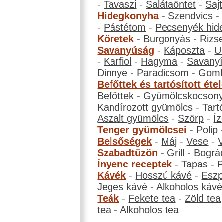
-
Tavaszi
-
Salátaöntet
-
Saj
Hidegkonyha
-
Szendvics
-
Pástétom
-
Pecsenyék hid
Köretek
-
Burgonyás
-
Rizs
Savanyúság
-
Káposzta
-
U
-
Karfiol
-
Hagyma
-
Savanyí
Dinnye
-
Paradicsom
-
Gom
Befőttek és tartósított éte
Befőttek
-
Gyümölcskocson
Kandírozott gyümölcs
-
Tart
Aszalt gyümölcs
-
Szörp
-
Íz
Tenger gyümölcsei
-
Polip
Belsőségek
-
Máj
-
Vese
-
Szabadtűzön
-
Grill
-
Bográ
Ínyenc receptek
-
Tapas
-
Kávék
-
Hosszú kávé
-
Eszp
Jeges kávé
-
Alkoholos káv
Teák
-
Fekete tea
-
Zöld tea
tea
-
Alkoholos tea