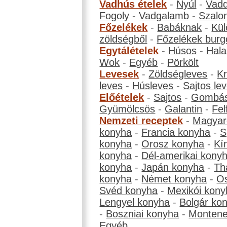
Vadhús ételek
-
Nyúl
-
Vadd
Fogoly
-
Vadgalamb
-
Szalo
Főzelékek
-
Babáknak
-
Kül
zöldségből
-
Főzelékek burg
Egytálételek
-
Húsos
-
Hala
Wok
-
Egyéb
-
Pörkölt
Levesek
-
Zöldségleves
-
K
leves
-
Húsleves
-
Sajtos le
Előételek
-
Sajtos
-
Gombá
Gyümölcsös
-
Galantin
-
Fel
Nemzeti receptek
-
Magyar
konyha
-
Francia konyha
-
S
konyha
-
Orosz konyha
-
Kí
konyha
-
Dél-amerikai kony
konyha
-
Japán konyha
-
Th
konyha
-
Német konyha
-
Os
Svéd konyha
-
Mexikói kony
Lengyel konyha
-
Bolgár ko
-
Boszniai konyha
-
Montene
Egyéb