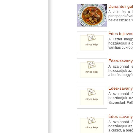
Dunántúli gul
A zsírt és a 
pirospaprikáv
beletesszük a f
Édes tejleves
A lisztet megp
hozzáadjuk a c
vaníliás cukrot
Édes-savanyú
A szalonnát 
hozzáadjuk az a
a borókabogyót 
Édes-savanyú
A szalonnát 
hozzáadjuk az
fűszereket. Fel
Édes-savanyú
A szalonnát 
hozzáadjuk az a
a cukrot, a bor