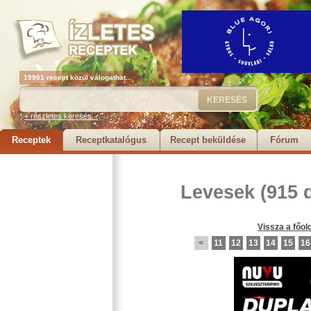
19901 recept közül válogathat...
+ részletes keresés...
Receptek
Receptkatalógus
Recept beküldése
Fórum
Levesek
(915 
Vissza a főol
<
11
12
13
14
15
16