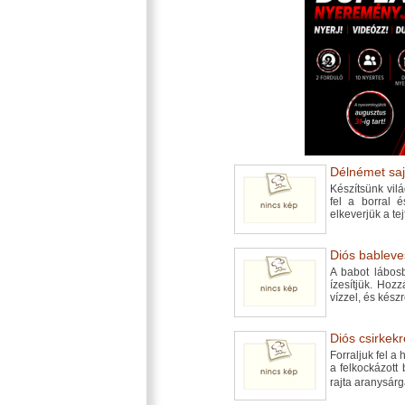
Délnémet sajt
Készítsünk vilá
fel a borral é
elkeverjük a tejf
Diós bableve
A babot lábosb
ízesítjük. Hoz
vízzel, és kész
Diós csirkekr
Forraljuk fel a
a felkockázott 
rajta aranysár