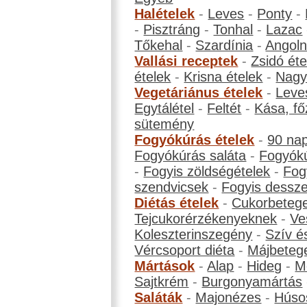
Halételek
-
Leves
-
Ponty
-
-
Pisztráng
-
Tonhal
-
Lazac
Tőkehal
-
Szardínia
-
Angol
Vallási receptek
-
Zsidó éte
ételek
-
Krisna ételek
-
Nagyb
Vegetáriánus ételek
-
Leve
Egytálétel
-
Feltét
-
Kása, fő
sütemény
Fogyókúrás ételek
-
90 na
Fogyókúrás saláta
-
Fogyókú
-
Fogyis zöldségételek
-
Fog
szendvicsek
-
Fogyis dessze
Diétás ételek
-
Cukorbeteg
Tejcukorérzékenyeknek
-
Ve
Koleszterinszegény
-
Szív é
Vércsoport diéta
-
Májbeteg
Mártások
-
Alap
-
Hideg
-
M
Sajtkrém
-
Burgonyamártás
Saláták
-
Majonézes
-
Húso