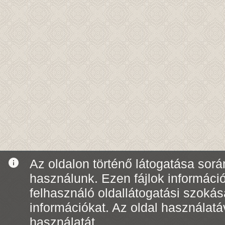
info
Az oldalon történő látogatása során
használunk. Ezen fájlok informáci
felhasználó oldallátogatási szoká
információkat. Az oldal használatá
használatát.