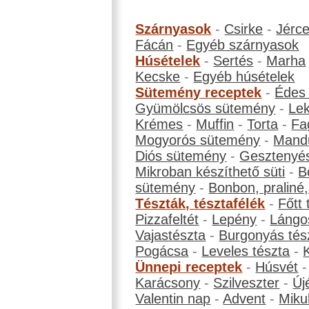
Szárnyasok
-
Csirke
-
Jérc
Fácán
-
Egyéb szárnyasok
Húsételek
-
Sertés
-
Marha
Kecske
-
Egyéb húsételek
Sütemény receptek
-
Édes
Gyümölcsös sütemény
-
Le
Krémes
-
Muffin
-
Torta
-
Fa
Mogyorós sütemény
-
Mand
Diós sütemény
-
Gesztenyé
Mikroban készíthető süti
-
B
sütemény
-
Bonbon, praliné, 
Tészták, tésztafélék
-
Főtt 
Pizzafeltét
-
Lepény
-
Lángo
Vajastészta
-
Burgonyás tés
Pogácsa
-
Leveles tészta
-
Ünnepi receptek
-
Húsvét
Karácsony
-
Szilveszter
-
Új
Valentin nap
-
Advent
-
Miku