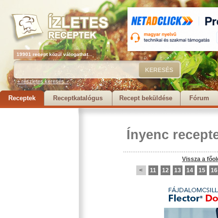
19901 recept közül válogathat...
+ részletes keresés...
Receptek
Receptkatalógus
Recept beküldése
Fórum
Ínyenc recept
Vissza a főol
<
11
12
13
14
15
16