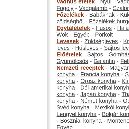
Vadhús ételek
-
Nyúl
-
Vadd
Fogoly
-
Vadgalamb
-
Szalo
Főzelékek
-
Babáknak
-
Kül
zöldségből
-
Főzelékek burg
Egytálételek
-
Húsos
-
Hala
Wok
-
Egyéb
-
Pörkölt
Levesek
-
Zöldségleves
-
K
leves
-
Húsleves
-
Sajtos le
Előételek
-
Sajtos
-
Gombá
Gyümölcsös
-
Galantin
-
Fel
Nemzeti receptek
-
Magyar
konyha
-
Francia konyha
-
S
konyha
-
Orosz konyha
-
Kí
konyha
-
Dél-amerikai kony
konyha
-
Japán konyha
-
Th
konyha
-
Német konyha
-
Os
Svéd konyha
-
Mexikói kony
Lengyel konyha
-
Bolgár ko
-
Boszniai konyha
-
Montene
Egyéb