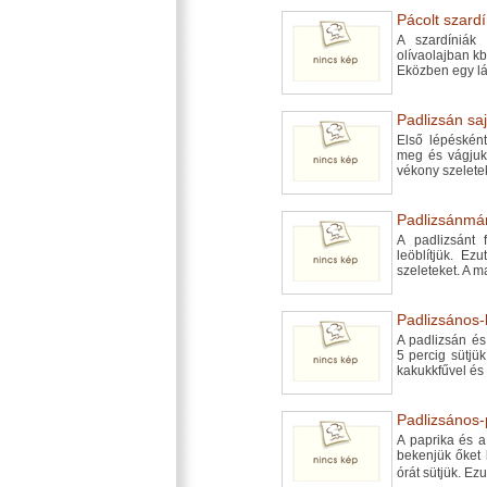
Pácolt szardí
A szardíniák 
olívaolajban kb
Eközben egy lá
Padlizsán saj
Első lépésként 
meg és vágjuk 
vékony szeletek
Padlizsánmár
A padlizsánt 
leöblítjük. Ez
szeleteket. A m
Padlizsános-k
A padlizsán és
5 percig sütjük
kakukkfűvel és 
Padlizsános-
A paprika és a
bekenjük őket 
órát sütjük. Ez