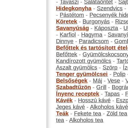
-
Tavaszi
-
Salátaöntet
-
Saj
Hidegkonyha
-
Szendvics
-
Pástétom
-
Pecsenyék hid
Köretek
-
Burgonyás
-
Rizs
Savanyúság
-
Káposzta
-
U
-
Karfiol
-
Hagyma
-
Savanyí
Dinnye
-
Paradicsom
-
Gom
Befőttek és tartósított éte
Befőttek
-
Gyümölcskocson
Kandírozott gyümölcs
-
Tart
Aszalt gyümölcs
-
Szörp
-
Íz
Tenger gyümölcsei
-
Polip
Belsőségek
-
Máj
-
Vese
-
Szabadtűzön
-
Grill
-
Bográ
Ínyenc receptek
-
Tapas
-
Kávék
-
Hosszú kávé
-
Eszp
Jeges kávé
-
Alkoholos káv
Teák
-
Fekete tea
-
Zöld tea
tea
-
Alkoholos tea