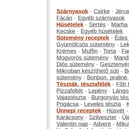
Szárnyasok
-
Csirke
-
Jérc
Fácán
-
Egyéb szárnyasok
Húsételek
-
Sertés
-
Marha
Kecske
-
Egyéb húsételek
Sütemény receptek
-
Édes
Gyümölcsös sütemény
-
Le
Krémes
-
Muffin
-
Torta
-
Fa
Mogyorós sütemény
-
Mand
Diós sütemény
-
Gesztenyé
Mikroban készíthető süti
-
B
sütemény
-
Bonbon, praliné, 
Tészták, tésztafélék
-
Főtt 
Pizzafeltét
-
Lepény
-
Lángo
Vajastészta
-
Burgonyás tés
Pogácsa
-
Leveles tészta
-
Ünnepi receptek
-
Húsvét
Karácsony
-
Szilveszter
-
Új
Valentin nap
-
Advent
-
Miku