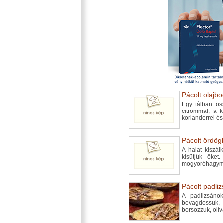
Pácolt olajbo
Egy tálban ös
citrommal, a k
korianderrel és
Pácolt ördögh
A halat kiszál
kisütjük őket
mogyoróhagymá
Pácolt padliz
A padlizsánok
bevagdossuk,
borsozzuk, olív