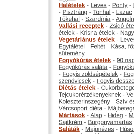
Halételek
-
Leves
-
Ponty
-
-
Pisztráng
-
Tonhal
-
Lazac
Tőkehal
-
Szardínia
-
Angol
Vallási receptek
-
Zsidó éte
ételek
-
Krisna ételek
-
Nagyb
Vegetáriánus ételek
-
Leve
Egytálétel
-
Feltét
-
Kása, fő
sütemény
Fogyókúrás ételek
-
90 na
Fogyókúrás saláta
-
Fogyókú
-
Fogyis zöldségételek
-
Fog
szendvicsek
-
Fogyis dessze
Diétás ételek
-
Cukorbeteg
Tejcukorérzékenyeknek
-
Ve
Koleszterinszegény
-
Szív é
Vércsoport diéta
-
Májbeteg
Mártások
-
Alap
-
Hideg
-
M
Sajtkrém
-
Burgonyamártás
Saláták
-
Majonézes
-
Húso