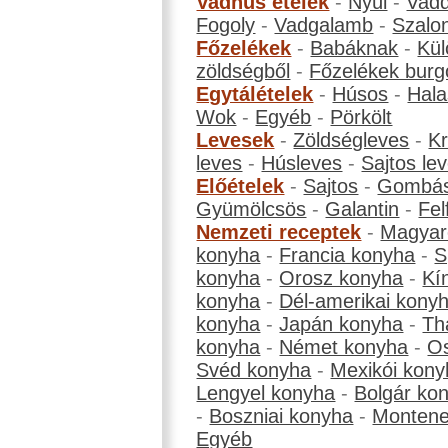
Vadhús ételek
-
Nyúl
-
Vadd
Fogoly
-
Vadgalamb
-
Szalo
Főzelékek
-
Babáknak
-
Kül
zöldségből
-
Főzelékek burg
Egytálételek
-
Húsos
-
Hala
Wok
-
Egyéb
-
Pörkölt
Levesek
-
Zöldségleves
-
K
leves
-
Húsleves
-
Sajtos le
Előételek
-
Sajtos
-
Gombá
Gyümölcsös
-
Galantin
-
Fel
Nemzeti receptek
-
Magyar
konyha
-
Francia konyha
-
S
konyha
-
Orosz konyha
-
Kí
konyha
-
Dél-amerikai kony
konyha
-
Japán konyha
-
Th
konyha
-
Német konyha
-
Os
Svéd konyha
-
Mexikói kony
Lengyel konyha
-
Bolgár ko
-
Boszniai konyha
-
Montene
Egyéb