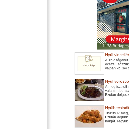
Nyúl vincellé
A zöldségeket 
ecettel, sózzu
vajban kb. 3/4 
Nyúl vörösbo
A megtisztítot
valamint borss
Ezután dolgozz
Nyúlbecsinált
Tisztítsuk meg
Ezután adjunk h
habját. Tegyük