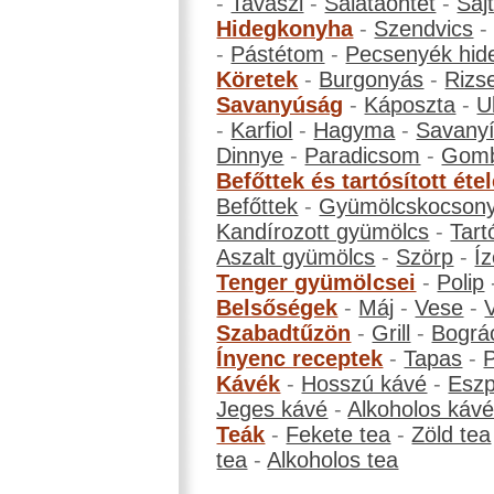
-
Tavaszi
-
Salátaöntet
-
Saj
Hidegkonyha
-
Szendvics
-
Pástétom
-
Pecsenyék hid
Köretek
-
Burgonyás
-
Rizs
Savanyúság
-
Káposzta
-
U
-
Karfiol
-
Hagyma
-
Savanyí
Dinnye
-
Paradicsom
-
Gom
Befőttek és tartósított éte
Befőttek
-
Gyümölcskocson
Kandírozott gyümölcs
-
Tart
Aszalt gyümölcs
-
Szörp
-
Íz
Tenger gyümölcsei
-
Polip
Belsőségek
-
Máj
-
Vese
-
Szabadtűzön
-
Grill
-
Bográ
Ínyenc receptek
-
Tapas
-
Kávék
-
Hosszú kávé
-
Eszp
Jeges kávé
-
Alkoholos káv
Teák
-
Fekete tea
-
Zöld tea
tea
-
Alkoholos tea