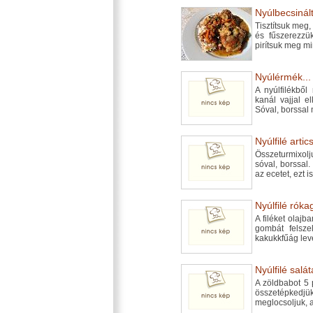
Nyúlbecsinált
Tisztítsuk meg,
és fűszerezzük
pirítsuk meg mi
Nyúlérmék...
A nyúlfilékbő
kanál vajjal e
Sóval, borssal
Nyúlfilé artic
Összeturmixolju
sóval, borssal
az ecetet, ezt 
Nyúlfilé róka
A filéket olajb
gombát felszel
kakukkfűág leve
Nyúlfilé salá
A zöldbabot 5 
összetépkedj
meglocsoljuk, 