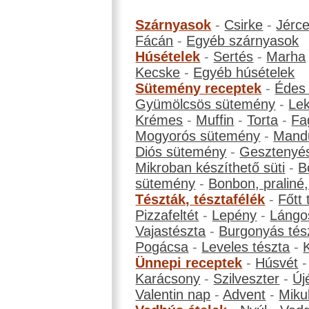
Szárnyasok
-
Csirke
-
Jérc
Fácán
-
Egyéb szárnyasok
Húsételek
-
Sertés
-
Marha
Kecske
-
Egyéb húsételek
Sütemény receptek
-
Édes
Gyümölcsös sütemény
-
Le
Krémes
-
Muffin
-
Torta
-
Fa
Mogyorós sütemény
-
Mand
Diós sütemény
-
Gesztenyé
Mikroban készíthető süti
-
B
sütemény
-
Bonbon, praliné, 
Tészták, tésztafélék
-
Főtt 
Pizzafeltét
-
Lepény
-
Lángo
Vajastészta
-
Burgonyás tés
Pogácsa
-
Leveles tészta
-
Ünnepi receptek
-
Húsvét
Karácsony
-
Szilveszter
-
Új
Valentin nap
-
Advent
-
Miku