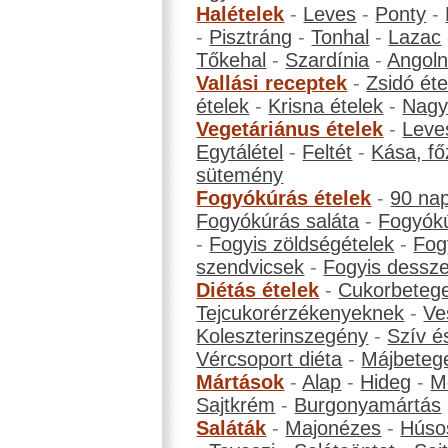
Halételek
-
Leves
-
Ponty
-
-
Pisztráng
-
Tonhal
-
Lazac
Tőkehal
-
Szardínia
-
Angol
Vallási receptek
-
Zsidó éte
ételek
-
Krisna ételek
-
Nagyb
Vegetáriánus ételek
-
Leve
Egytálétel
-
Feltét
-
Kása, fő
sütemény
Fogyókúrás ételek
-
90 na
Fogyókúrás saláta
-
Fogyókú
-
Fogyis zöldségételek
-
Fog
szendvicsek
-
Fogyis dessze
Diétás ételek
-
Cukorbeteg
Tejcukorérzékenyeknek
-
Ve
Koleszterinszegény
-
Szív é
Vércsoport diéta
-
Májbeteg
Mártások
-
Alap
-
Hideg
-
M
Sajtkrém
-
Burgonyamártás
Saláták
-
Majonézes
-
Húso