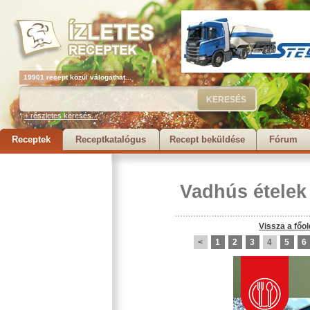
19901 recept közül válogathat...
+ részletes keresés...
Receptek
Receptkatalógus
Recept beküldése
Fórum
Vadhús ételek
Vissza a főol
<
1
2
3
4
5
6