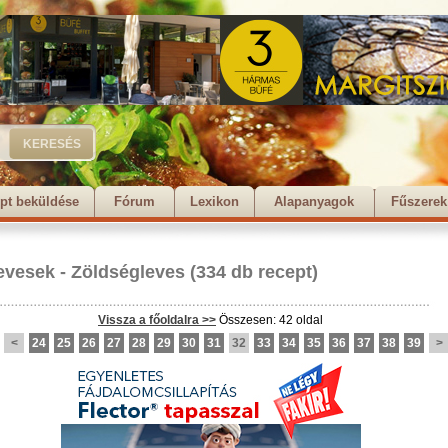
pt beküldése
Fórum
Lexikon
Alapanyagok
Fűszerek
evesek
-
Zöldségleves
(334 db recept)
Vissza a főoldalra >>
Összesen: 42 oldal
<
24
25
26
27
28
29
30
31
32
33
34
35
36
37
38
39
>