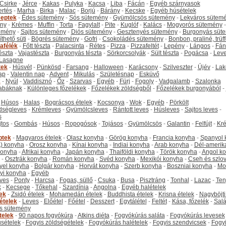
Csirke
-
Jérce
-
Kakas
-
Pulyka
-
Kacsa
-
Liba
-
Fácán
-
Egyéb szárnyasok
ertés
-
Marha
-
Birka
-
Malac
-
Borjú
-
Bárány
-
Kecske
-
Egyéb húsételek
eptek
-
Édes sütemény
-
Sós sütemény
-
Gyümölcsös sütemény
-
Lekváros sütem
ny
-
Krémes
-
Muffin
-
Torta
-
Fagylalt
-
Pite
-
Kuglóf
-
Kalács
-
Mogyorós sütemény
-
emény
-
Sajtos sütemény
-
Diós sütemény
-
Gesztenyés sütemény
-
Burgonyás süt
thető süti
-
Bögrés sütemény
-
Gofri
-
Csokoládés sütemény
-
Bonbon, praliné, trüff
tafélék
-
Főtt tészta
-
Palacsinta
-
Rétes
-
Pizza
-
Pizzafeltét
-
Lepény
-
Lángos
-
Fán
tészta
-
Vajastészta
-
Burgonyás tészta
-
Sörkorcsolyák
-
Sült tészta
-
Pogácsa
-
Leve
Lasagne
tek
-
Húsvét
-
Pünkösd
-
Farsang
-
Halloween
-
Karácsony
-
Szilveszter
-
Újév
-
Lak
ap
-
Valentin nap
-
Advent
-
Mikulás
-
Születésnap
-
Esküvő
k
-
Nyúl
-
Vaddisznó
-
Őz
-
Szarvas
-
Egyéb
-
Fürj
-
Fogoly
-
Vadgalamb
-
Szalonka
abáknak
-
Különleges főzelékek
-
Főzelékek zöldségből
-
Főzelékek burgonyából
-
-
Húsos
-
Halas
-
Bográcsos ételek
-
Kocsonya
-
Wok
-
Egyéb
-
Pörkölt
dségleves
-
Krémleves
-
Gyümölcsleves
-
Rántott leves
-
Húsleves
-
Sajtos leves
-
s
jtos
-
Gombás
-
Húsos
-
Ropogósok
-
Tojásos
-
Gyümölcsös
-
Galantin
-
Felfújt
-
Kr
ptek
-
Magyaros ételek
-
Olasz konyha
-
Görög konyha
-
Francia konyha
-
Spanyol 
) konyha
-
Orosz konyha
-
Kínai konyha
-
Indiai konyha
-
Arab konyha
-
Dél-amerik
 konyha
-
Afrikai konyha
-
Japán konyha
-
Thaiföldi konyha
-
Török konyha
-
Angol k
-
Osztrák konyha
-
Román konyha
-
Svéd konyha
-
Mexikói konyha
-
Cseh és szlo
yel konyha
-
Bolgár konyha
-
Horvát konyha
-
Szerb konyha
-
Boszniai konyha
-
Mo
yi konyha
-
Egyéb
ves
-
Ponty
-
Harcsa
-
Fogas, süllő
-
Csuka
-
Busa
-
Pisztráng
-
Tonhal
-
Lazac
-
Ten
k
-
Kecsege
-
Tőkehal
-
Szardínia
-
Angolna
-
Egyéb halételek
tek
-
Zsidó ételek
-
Mohamedán ételek
-
Buddhista ételek
-
Krisna ételek
-
Nagyböjti
ételek
-
Leves
-
Előétel
-
Főétel
-
Desszert
-
Egytálétel
-
Feltét
-
Kása, főzelék
-
Salá
s sütemény
telek
-
90 napos fogyókúra
-
Atkins diéta
-
Fogyókúrás saláta
-
Fogyókúrás levesek
sételek
-
Fogyis zöldségételek
-
Fogyókúrás halételek
-
Fogyis szendvicsek
-
Fogy