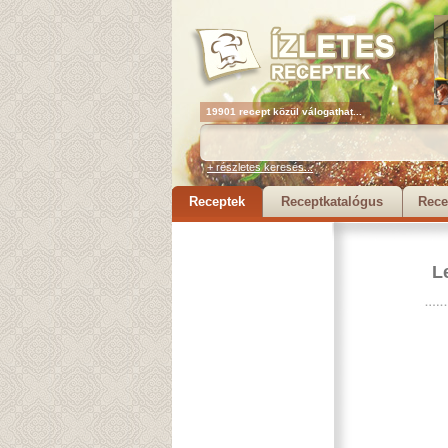
19901 recept közül válogathat...
+ részletes keresés...
Receptek
Receptkatalógus
Rece
L