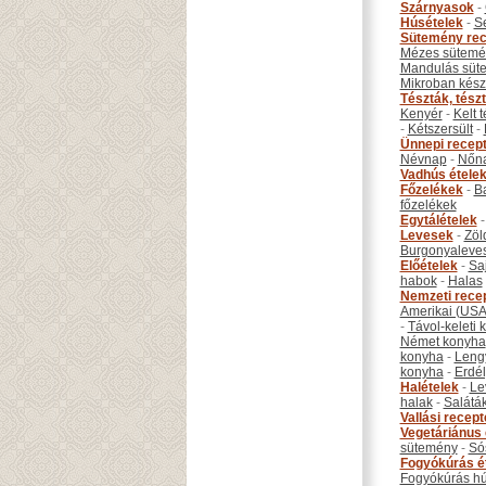
Szárnyasok
-
Húsételek
-
S
Sütemény rec
Mézes sütemé
Mandulás süt
Mikroban készí
Tészták, tész
Kenyér
-
Kelt 
-
Kétszersült
-
Ünnepi recep
Névnap
-
Nőn
Vadhús étele
Főzelékek
-
B
főzelékek
Egytálételek
Levesek
-
Zöl
Burgonyaleve
Előételek
-
Sa
habok
-
Halas
Nemzeti rece
Amerikai (USA
-
Távol-keleti
Német konyha
konyha
-
Leng
konyha
-
Erdél
Halételek
-
Le
halak
-
Salátá
Vallási recep
Vegetáriánus 
sütemény
-
Só
Fogyókúrás é
Fogyókúrás hú