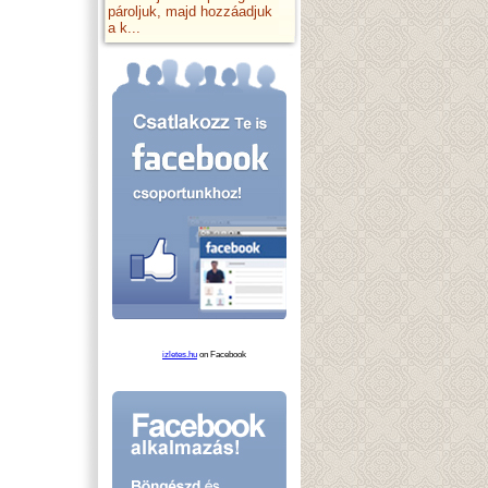
pároljuk, majd hozzáadjuk
a k...
izletes.hu
on Facebook