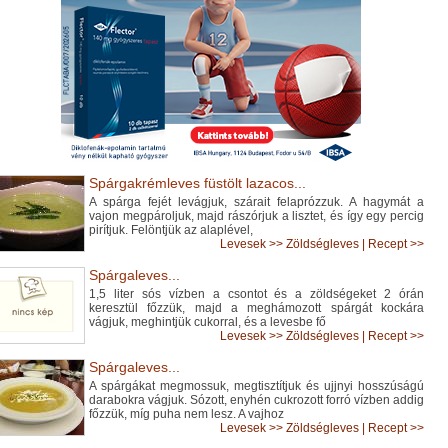
Spárgakrémleves füstölt lazacos...
A spárga fejét levágjuk, szárait felaprózzuk. A hagymát a
vajon megpároljuk, majd rászórjuk a lisztet, és így egy percig
pirítjuk. Felöntjük az alaplével,
Levesek
>>
Zöldségleves
|
Recept >>
Spárgaleves...
1,5 liter sós vízben a csontot és a zöldségeket 2 órán
keresztül főzzük, majd a meghámozott spárgát kockára
vágjuk, meghintjük cukorral, és a levesbe fő
Levesek
>>
Zöldségleves
|
Recept >>
Spárgaleves...
A spárgákat megmossuk, megtisztítjuk és ujjnyi hosszúságú
darabokra vágjuk. Sózott, enyhén cukrozott forró vízben addig
főzzük, míg puha nem lesz. A vajhoz
Levesek
>>
Zöldségleves
|
Recept >>