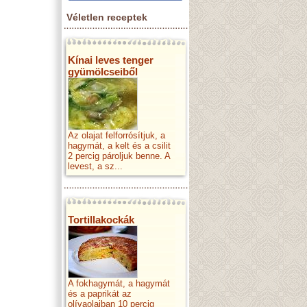
Véletlen receptek
Kínai leves tenger
gyümölcseiből
Az olajat felforrósítjuk, a
hagymát, a kelt és a csilit
2 percig pároljuk benne. A
levest, a sz...
Tortillakockák
A fokhagymát, a hagymát
és a paprikát az
olívaolajban 10 percig