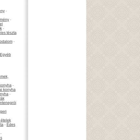
ény
-
emény
-
el
k
-
les tészta
odalom
-
Egyéb
émek,
konyha
-
ai konyha
onyha
-
vák
ntenegrói
geri
 ételek
ta
-
Édes
-
is