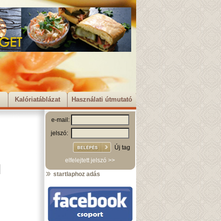
Kalóriatáblázat
Használati útmutató
e-mail:
jelszó:
Új tag
elfelejtett jelszó >>
startlaphoz adás