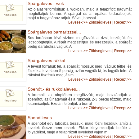
Spárgaleves - wok...
Az olajat felforrósítjuk a wokban, majd a felaprított hagymát
megfuttatjuk benne. A spárgát és a répákat feldaraboljuk,
majd a hagymához adjuk. Sóval, borssal
Levesek
>>
Zöldségleves
|
Recept >>
Spárgaleves barnarizzsel...
Sós forrásban lévő vízben megfőzzük a rizst, leszűrjük és
lecsöpögtetjük. A répát megtisztítjuk és lereszeljük, a spárgát
pedig darabokra vágjuk. A
Levesek
>>
Zöldségleves
|
Recept >>
Spárgaleves rákkal...
A levest forraljuk fel, a spárgát mossuk meg, vágjuk félbe, és
főzzük a levesben 5 percig, aztán vegyük ki, és tegyük félre. A
rákokat tisztítsuk meg, és m
Levesek
>>
Zöldségleves
|
Recept >>
Spenót,- és rukkolaleves...
A krumplit az alaplében megfőzzük, majd hozzáadjuk a
spenótot, az újhagymát és a rukkolát. 2-3 percig főzzük, majd
leturmixoljuk. Ezután felöntjük a borral
Levesek
>>
Zöldségleves
|
Recept >>
Spenótleves...
A spenótot egy lábosba tesszük, majd főzni kezdjük, amíg a
levelek össze nem esnek. Ekkor kinyomkodjuk belőle a
folyadékot, majd a felaprózott leveleket vajon m
Levesek
>>
Zöldségleves
|
Recept >>