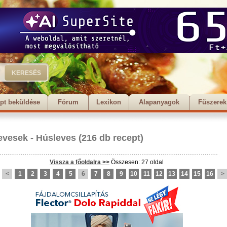
pt beküldése
Fórum
Lexikon
Alapanyagok
Fűszerek
evesek
-
Húsleves
(216 db recept)
Vissza a főoldalra >>
Összesen: 27 oldal
<
1
2
3
4
5
6
7
8
9
10
11
12
13
14
15
16
>