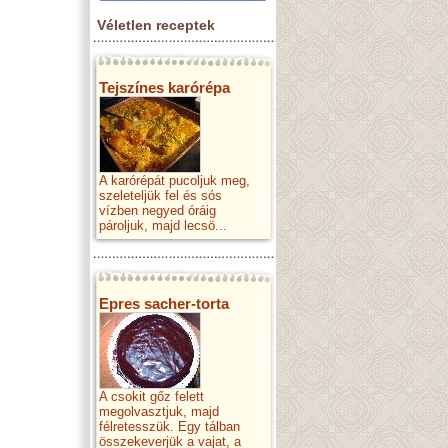
Véletlen receptek
Tejszínes karórépa
A karórépát pucoljuk meg,
szeleteljük fel és sós
vízben negyed óráig
pároljuk, majd lecsö...
Epres sacher-torta
A csokit gőz felett
megolvasztjuk, majd
félretesszük. Egy tálban
összekeverjük a vajat, a