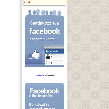
cukr...
izletes.hu
on Facebook