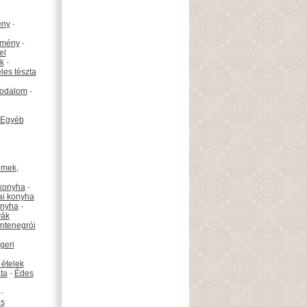
ény
-
emény
-
el
k
-
les tészta
odalom
-
Egyéb
émek,
konyha
-
ai konyha
onyha
-
vák
ntenegrói
geri
 ételek
ta
-
Édes
-
is