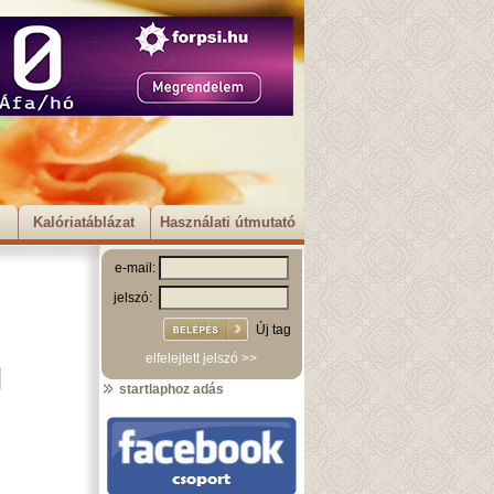
Kalóriatáblázat
Használati útmutató
e-mail:
jelszó:
Új tag
elfelejtett jelszó >>
startlaphoz adás