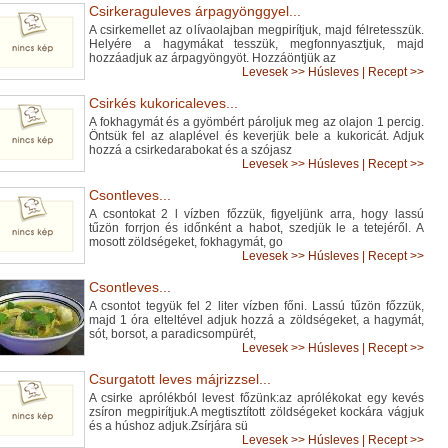
Csirkeraguleves árpagyönggyel...
A csirkemellet az olívaolajban megpirítjuk, majd félretesszük.
Helyére a hagymákat tesszük, megfonnyasztjuk, majd
hozzáadjuk az árpagyöngyöt. Hozzáöntjük az
Levesek
>>
Húsleves
|
Recept >>
Csirkés kukoricaleves...
A fokhagymát és a gyömbért pároljuk meg az olajon 1 percig.
Öntsük fel az alaplével és keverjük bele a kukoricát. Adjuk
hozzá a csirkedarabokat és a szójasz
Levesek
>>
Húsleves
|
Recept >>
Csontleves...
A csontokat 2 l vízben főzzük, figyeljünk arra, hogy lassú
tűzön forrjon és időnként a habot, szedjük le a tetejéről. A
mosott zöldségeket, fokhagymát, go
Levesek
>>
Húsleves
|
Recept >>
Csontleves...
A csontot tegyük fel 2 liter vízben főni. Lassú tűzön főzzük,
majd 1 óra elteltével adjuk hozzá a zöldségeket, a hagymát,
sót, borsot, a paradicsompürét,
Levesek
>>
Húsleves
|
Recept >>
Csurgatott leves májrizzsel...
A csirke aprólékból levest főzünk:az aprólékokat egy kevés
zsíron megpirítjuk.A megtisztított zöldségeket kockára vágjuk
és a húshoz adjuk.Zsírjára sü
Levesek
>>
Húsleves
|
Recept >>