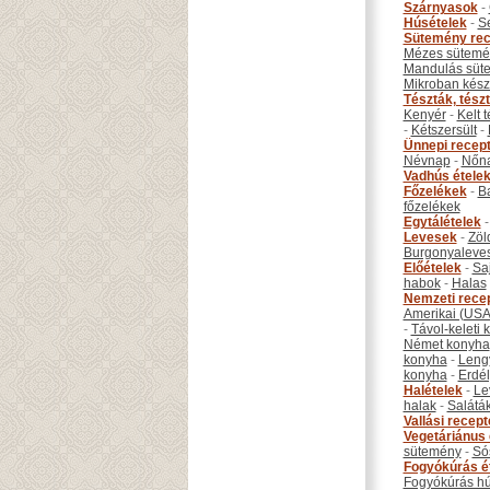
Szárnyasok
-
Húsételek
-
S
Sütemény rec
Mézes sütemé
Mandulás süt
Mikroban készí
Tészták, tész
Kenyér
-
Kelt 
-
Kétszersült
-
Ünnepi recep
Névnap
-
Nőn
Vadhús étele
Főzelékek
-
B
főzelékek
Egytálételek
Levesek
-
Zöl
Burgonyaleve
Előételek
-
Sa
habok
-
Halas
Nemzeti rece
Amerikai (USA
-
Távol-keleti
Német konyha
konyha
-
Leng
konyha
-
Erdél
Halételek
-
Le
halak
-
Salátá
Vallási recep
Vegetáriánus 
sütemény
-
Só
Fogyókúrás é
Fogyókúrás hú