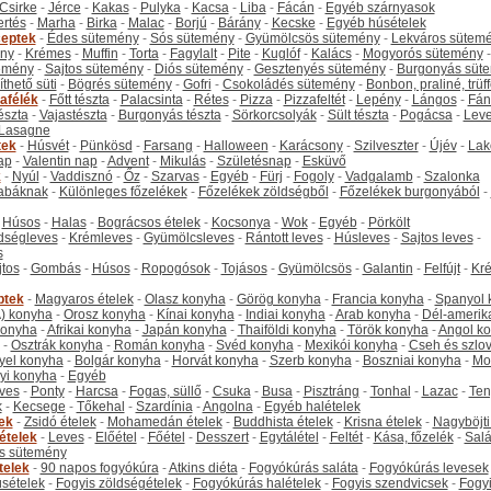
Csirke
-
Jérce
-
Kakas
-
Pulyka
-
Kacsa
-
Liba
-
Fácán
-
Egyéb szárnyasok
ertés
-
Marha
-
Birka
-
Malac
-
Borjú
-
Bárány
-
Kecske
-
Egyéb húsételek
eptek
-
Édes sütemény
-
Sós sütemény
-
Gyümölcsös sütemény
-
Lekváros sütem
ny
-
Krémes
-
Muffin
-
Torta
-
Fagylalt
-
Pite
-
Kuglóf
-
Kalács
-
Mogyorós sütemény
-
emény
-
Sajtos sütemény
-
Diós sütemény
-
Gesztenyés sütemény
-
Burgonyás süt
thető süti
-
Bögrés sütemény
-
Gofri
-
Csokoládés sütemény
-
Bonbon, praliné, trüff
tafélék
-
Főtt tészta
-
Palacsinta
-
Rétes
-
Pizza
-
Pizzafeltét
-
Lepény
-
Lángos
-
Fán
tészta
-
Vajastészta
-
Burgonyás tészta
-
Sörkorcsolyák
-
Sült tészta
-
Pogácsa
-
Leve
Lasagne
tek
-
Húsvét
-
Pünkösd
-
Farsang
-
Halloween
-
Karácsony
-
Szilveszter
-
Újév
-
Lak
ap
-
Valentin nap
-
Advent
-
Mikulás
-
Születésnap
-
Esküvő
k
-
Nyúl
-
Vaddisznó
-
Őz
-
Szarvas
-
Egyéb
-
Fürj
-
Fogoly
-
Vadgalamb
-
Szalonka
abáknak
-
Különleges főzelékek
-
Főzelékek zöldségből
-
Főzelékek burgonyából
-
-
Húsos
-
Halas
-
Bográcsos ételek
-
Kocsonya
-
Wok
-
Egyéb
-
Pörkölt
dségleves
-
Krémleves
-
Gyümölcsleves
-
Rántott leves
-
Húsleves
-
Sajtos leves
-
s
jtos
-
Gombás
-
Húsos
-
Ropogósok
-
Tojásos
-
Gyümölcsös
-
Galantin
-
Felfújt
-
Kr
ptek
-
Magyaros ételek
-
Olasz konyha
-
Görög konyha
-
Francia konyha
-
Spanyol 
) konyha
-
Orosz konyha
-
Kínai konyha
-
Indiai konyha
-
Arab konyha
-
Dél-amerik
 konyha
-
Afrikai konyha
-
Japán konyha
-
Thaiföldi konyha
-
Török konyha
-
Angol k
-
Osztrák konyha
-
Román konyha
-
Svéd konyha
-
Mexikói konyha
-
Cseh és szlo
yel konyha
-
Bolgár konyha
-
Horvát konyha
-
Szerb konyha
-
Boszniai konyha
-
Mo
yi konyha
-
Egyéb
ves
-
Ponty
-
Harcsa
-
Fogas, süllő
-
Csuka
-
Busa
-
Pisztráng
-
Tonhal
-
Lazac
-
Ten
k
-
Kecsege
-
Tőkehal
-
Szardínia
-
Angolna
-
Egyéb halételek
tek
-
Zsidó ételek
-
Mohamedán ételek
-
Buddhista ételek
-
Krisna ételek
-
Nagyböjti
ételek
-
Leves
-
Előétel
-
Főétel
-
Desszert
-
Egytálétel
-
Feltét
-
Kása, főzelék
-
Salá
s sütemény
telek
-
90 napos fogyókúra
-
Atkins diéta
-
Fogyókúrás saláta
-
Fogyókúrás levesek
sételek
-
Fogyis zöldségételek
-
Fogyókúrás halételek
-
Fogyis szendvicsek
-
Fogy