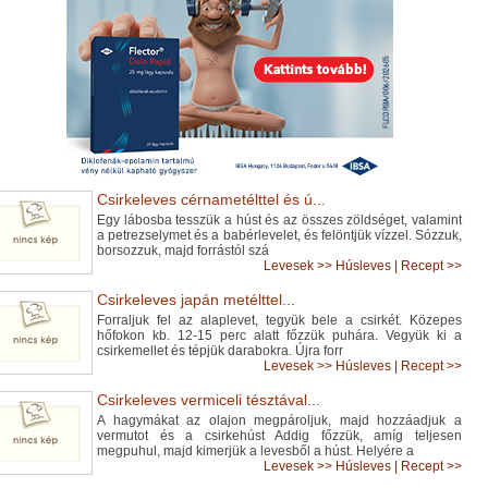
Csirkeleves cérnametélttel és ú...
Egy lábosba tesszük a húst és az összes zöldséget, valamint
a petrezselymet és a babérlevelet, és felöntjük vízzel. Sózzuk,
borsozzuk, majd forrástól szá
Levesek
>>
Húsleves
|
Recept >>
Csirkeleves japán metélttel...
Forraljuk fel az alaplevet, tegyük bele a csirkét. Közepes
hőfokon kb. 12-15 perc alatt főzzük puhára. Vegyük ki a
csirkemellet és tépjük darabokra. Újra forr
Levesek
>>
Húsleves
|
Recept >>
Csirkeleves vermiceli tésztával...
A hagymákat az olajon megpároljuk, majd hozzáadjuk a
vermutot és a csirkehúst Addig főzzük, amíg teljesen
megpuhul, majd kimerjük a levesből a húst. Helyére a
Levesek
>>
Húsleves
|
Recept >>