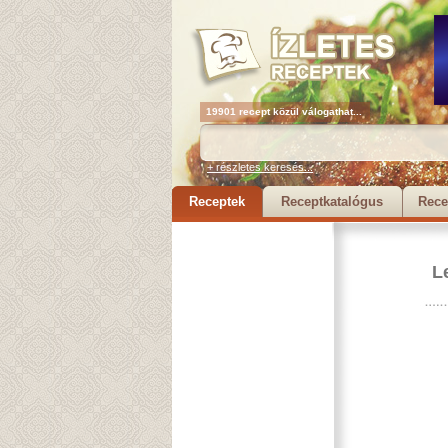
19901 recept közül válogathat...
+ részletes keresés...
Receptek
Receptkatalógus
Rece
L