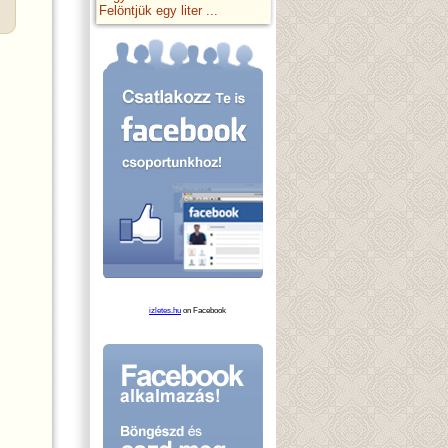
Felöntjük egy liter ...
izletes.hu
on Facebook