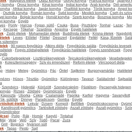
ptek
-
Magyaros ételek
-
Olasz konyha
-
Görög konyha
-
Francia konyha
-
Spanyol 
) konyha
-
Orosz konyha
-
Kínai konyha
-
Indiai konyha
-
Arab konyha
-
Dél-amerik
 konyha
-
Afrikai konyha
-
Japán konyha
-
Thaiföldi konyha
-
Török konyha
-
Angol k
-
Osztrák konyha
-
Román konyha
-
Svéd konyha
-
Mexikói konyha
-
Cseh és szlo
yel konyha
-
Bolgár konyha
-
Horvát konyha
-
Szerb konyha
-
Boszniai konyha
-
Mo
yi konyha
-
Egyéb
ves
-
Ponty
-
Harcsa
-
Fogas, süllő
-
Csuka
-
Busa
-
Pisztráng
-
Tonhal
-
Lazac
-
Ten
k
-
Kecsege
-
Tőkehal
-
Szardínia
-
Angolna
-
Egyéb halételek
tek
-
Zsidó ételek
-
Mohamedán ételek
-
Buddhista ételek
-
Krisna ételek
-
Nagyböjti
ételek
-
Leves
-
Előétel
-
Főétel
-
Desszert
-
Egytálétel
-
Feltét
-
Kása, főzelék
-
Salá
s sütemény
telek
-
90 napos fogyókúra
-
Atkins diéta
-
Fogyókúrás saláta
-
Fogyókúrás levesek
sételek
-
Fogyis zöldségételek
-
Fogyókúrás halételek
-
Fogyis szendvicsek
-
Fogy
gyéb
-
Cukorbetegeknek
-
Lisztérzékenyeknek
-
Tejcukorérzékenyeknek
-
Vesebetegekn
k
-
Koleszterinszegény
-
Szív és érrendszeri
-
Reform ételek
-
Vércsoport diéta
-
k
ap
-
Hideg
-
Meleg
-
Gyümölcs
-
Pác
-
Öntet
-
Sajtkrém
-
Burgonyamártás
-
Halétele
onézes
-
Húsos
-
Tésztás
-
Gyümölcs
-
Különleges
-
Tavaszi
-
Salátaöntet
-
Sajtsalá
ta
-
Szendvics
-
Hidegtál
-
Körözött
-
Szendvicskrém
-
Pástétom
-
Pecsenyék hidegen
gonyás
-
Rizses
-
Zöldség
-
Gyümölcsös
-
Egyéb
-
Káposzta
-
Uborka
-
Cékla
-
Csalamádé
-
Paprika
-
Karfiol
-
Hagyma
-
Savanyított
Tök, sütőtök
-
Dinnye
-
Paradicsom
-
Gomba
-
Egyéb
rtósított ételek
-
Lekvár
-
Dzsem
-
Kompót
-
Befőttek
-
Gyümölcskocsonya
-
Gyümö
-
Kandírozott gyümölcs
-
Tartósított zöldség
-
Aszalt zöldség
-
Aszalt gyümölcs
-
Szö
Gyümölcsbor
lcsei
-
Polip
-
Rák
-
Homár
-
Kagyló
-
Tintahal
Máj
-
Vese
-
Velő
-
Szív
-
Tüdő
-
Pacal
-
Zuza
-
Grill
-
Bogrács
-
Nyárson sült
tek
-
Tapas
-
Pesto
-
Sajt