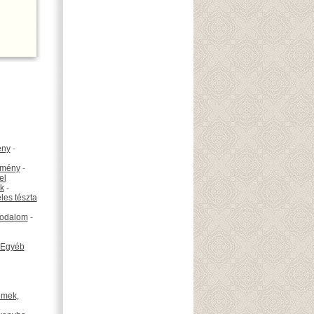
ény
-
emény
-
el
k
-
les tészta
odalom
-
Egyéb
émek,