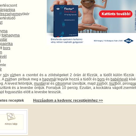
ertéscsont
sárgarépa
trezselyem
gyökér
sertéstüdő
zt
gyma
d
fokhagyma
stár
s
paprika
ött
bors
om
evél
j
emle
ír
er
só
s
víz
ben a csontot és a zöldségeket 2 órán át főzzük, a tüdőt külön főzzü
e. A
zsír
ban pirítsuk meg a
hagymá
t tegyük hozzá a tüdőt és
bors
és
babérlevél
kísé
g. A levest felöntjük,
mustár
ral és
citrom
mal ízesítjük, majd
zsír
ból,
liszt
ből, piros
pa
szítünk és a levesbe öntjük. Forraljuk 10 percig. Ezután, a kockákra vágott zsemlé
majd fogyasztás elött a levesbe tesszük.
letes receptek
Hozzáadom a kedvenc receptjeimhez >>