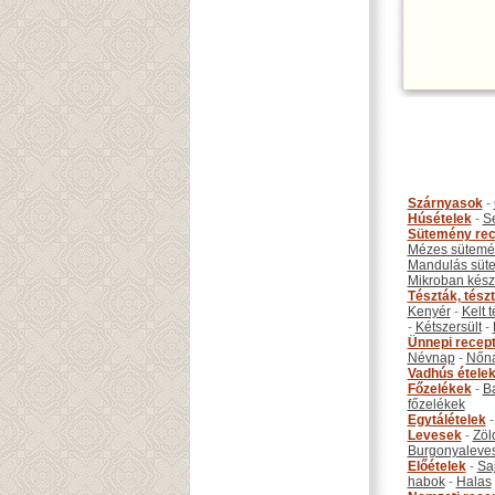
Szárnyasok
-
Húsételek
-
S
Sütemény rec
Mézes sütemé
Mandulás süt
Mikroban készí
Tészták, tész
Kenyér
-
Kelt 
-
Kétszersült
-
Ünnepi recep
Névnap
-
Nőn
Vadhús étele
Főzelékek
-
B
főzelékek
Egytálételek
Levesek
-
Zöl
Burgonyaleve
Előételek
-
Sa
habok
-
Halas