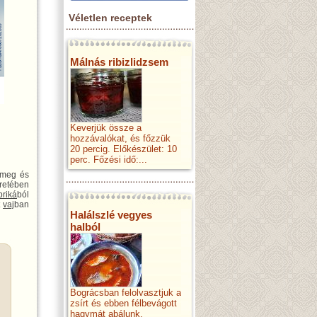
Véletlen receptek
Málnás ribizlidzsem
Keverjük össze a
hozzávalókat, és főzzük
20 percig. Előkészület: 10
perc. Főzési idő:...
k meg és
retében
priká
ból
t
vaj
ban
Halálszlé vegyes
halból
Bográcsban felolvasztjuk a
zsírt és ebben félbevágott
hagymát abálunk.