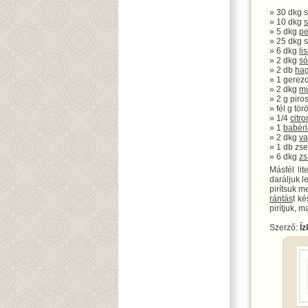
» 30 dkg s
» 10 dkg
» 5 dkg
pe
» 25 dkg 
» 6 dkg
lis
» 2 dkg
só
» 2 db
ha
» 1 gerez
» 2 dkg
mu
» 2 g piro
» fél g tör
» 1/4
citr
» 1
babérl
» 2 dkg
va
» 1 db zs
» 6 dkg
zs
Másfél lit
daráljuk l
pirítsuk me
rántás
t ké
pirítjuk, 
Szerző:
Íz