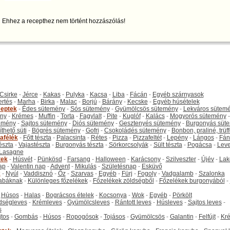
Ehhez a recepthez nem történt hozzászólás!
Csirke
-
Jérce
-
Kakas
-
Pulyka
-
Kacsa
-
Liba
-
Fácán
-
Egyéb szárnyasok
ertés
-
Marha
-
Birka
-
Malac
-
Borjú
-
Bárány
-
Kecske
-
Egyéb húsételek
eptek
-
Édes sütemény
-
Sós sütemény
-
Gyümölcsös sütemény
-
Lekváros sütem
ny
-
Krémes
-
Muffin
-
Torta
-
Fagylalt
-
Pite
-
Kuglóf
-
Kalács
-
Mogyorós sütemény
-
emény
-
Sajtos sütemény
-
Diós sütemény
-
Gesztenyés sütemény
-
Burgonyás süt
thető süti
-
Bögrés sütemény
-
Gofri
-
Csokoládés sütemény
-
Bonbon, praliné, trüff
tafélék
-
Főtt tészta
-
Palacsinta
-
Rétes
-
Pizza
-
Pizzafeltét
-
Lepény
-
Lángos
-
Fán
tészta
-
Vajastészta
-
Burgonyás tészta
-
Sörkorcsolyák
-
Sült tészta
-
Pogácsa
-
Leve
Lasagne
tek
-
Húsvét
-
Pünkösd
-
Farsang
-
Halloween
-
Karácsony
-
Szilveszter
-
Újév
-
Lak
ap
-
Valentin nap
-
Advent
-
Mikulás
-
Születésnap
-
Esküvő
k
-
Nyúl
-
Vaddisznó
-
Őz
-
Szarvas
-
Egyéb
-
Fürj
-
Fogoly
-
Vadgalamb
-
Szalonka
abáknak
-
Különleges főzelékek
-
Főzelékek zöldségből
-
Főzelékek burgonyából
-
-
Húsos
-
Halas
-
Bográcsos ételek
-
Kocsonya
-
Wok
-
Egyéb
-
Pörkölt
dségleves
-
Krémleves
-
Gyümölcsleves
-
Rántott leves
-
Húsleves
-
Sajtos leves
-
s
jtos
-
Gombás
-
Húsos
-
Ropogósok
-
Tojásos
-
Gyümölcsös
-
Galantin
-
Felfújt
-
Kr