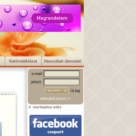
Kalóriatáblázat
Használati útmutató
e-mail:
jelszó:
Új tag
elfelejtett jelszó >>
startlaphoz adás