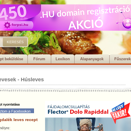
pt beküldése
Fórum
Lexikon
Alapanyagok
Fűszerek
evesek
-
Húsleves
dalék leves recept
élyre: