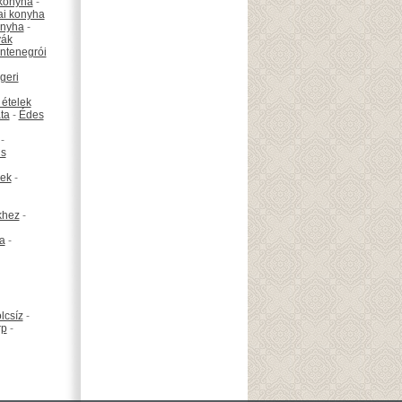
konyha
-
ai konyha
onyha
-
vák
ntenegrói
geri
 ételek
ta
-
Édes
-
is
ek
-
khez
-
ta
-
lcsíz
-
rp
-