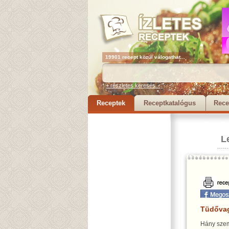
19901 recept közül válogathat...
+ részletes keresés...
Receptek
Receptkatalógus
Rece
L
Tüdővag
Hány szem