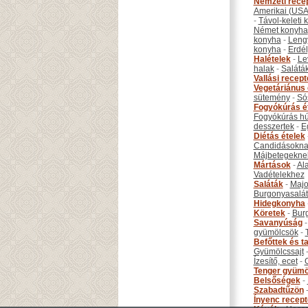
Nemzeti rece
Amerikai (USA
-
Távol-keleti
Német konyha
konyha
-
Leng
konyha
-
Erdél
Halételek
-
Le
halak
-
Salátá
Vallási recep
Vegetáriánus 
sütemény
-
Só
Fogyókúrás é
Fogyókúrás hú
desszertek
-
E
Diétás ételek
Candidásokna
Májbetegekne
Mártások
-
Al
Vadételekhez
Saláták
-
Maj
Burgonyasalá
Hidegkonyha
Köretek
-
Bur
Savanyúság
gyümölcsök
-
Befőttek és ta
Gyümölcssajt
Ízesítő, ecet
-
Tenger gyümö
Belsőségek
-
Szabadtűzön
Ínyenc recep