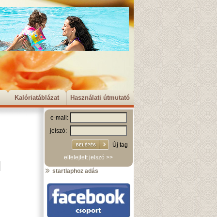
Kalóriatáblázat
Használati útmutató
e-mail:
jelszó:
Új tag
elfelejtett jelszó >>
startlaphoz adás