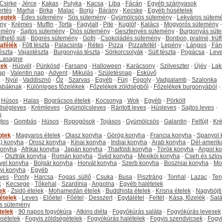
Csirke
-
Jérce
-
Kakas
-
Pulyka
-
Kacsa
-
Liba
-
Fácán
-
Egyéb szárnyasok
ertés
-
Marha
-
Birka
-
Malac
-
Borjú
-
Bárány
-
Kecske
-
Egyéb húsételek
eptek
-
Édes sütemény
-
Sós sütemény
-
Gyümölcsös sütemény
-
Lekváros sütem
ny
-
Krémes
-
Muffin
-
Torta
-
Fagylalt
-
Pite
-
Kuglóf
-
Kalács
-
Mogyorós sütemény
-
emény
-
Sajtos sütemény
-
Diós sütemény
-
Gesztenyés sütemény
-
Burgonyás süt
thető süti
-
Bögrés sütemény
-
Gofri
-
Csokoládés sütemény
-
Bonbon, praliné, trüff
tafélék
-
Főtt tészta
-
Palacsinta
-
Rétes
-
Pizza
-
Pizzafeltét
-
Lepény
-
Lángos
-
Fán
tészta
-
Vajastészta
-
Burgonyás tészta
-
Sörkorcsolyák
-
Sült tészta
-
Pogácsa
-
Leve
Lasagne
tek
-
Húsvét
-
Pünkösd
-
Farsang
-
Halloween
-
Karácsony
-
Szilveszter
-
Újév
-
Lak
ap
-
Valentin nap
-
Advent
-
Mikulás
-
Születésnap
-
Esküvő
k
-
Nyúl
-
Vaddisznó
-
Őz
-
Szarvas
-
Egyéb
-
Fürj
-
Fogoly
-
Vadgalamb
-
Szalonka
abáknak
-
Különleges főzelékek
-
Főzelékek zöldségből
-
Főzelékek burgonyából
-
-
Húsos
-
Halas
-
Bográcsos ételek
-
Kocsonya
-
Wok
-
Egyéb
-
Pörkölt
dségleves
-
Krémleves
-
Gyümölcsleves
-
Rántott leves
-
Húsleves
-
Sajtos leves
-
s
jtos
-
Gombás
-
Húsos
-
Ropogósok
-
Tojásos
-
Gyümölcsös
-
Galantin
-
Felfújt
-
Kr
ptek
-
Magyaros ételek
-
Olasz konyha
-
Görög konyha
-
Francia konyha
-
Spanyol 
) konyha
-
Orosz konyha
-
Kínai konyha
-
Indiai konyha
-
Arab konyha
-
Dél-amerik
 konyha
-
Afrikai konyha
-
Japán konyha
-
Thaiföldi konyha
-
Török konyha
-
Angol k
-
Osztrák konyha
-
Román konyha
-
Svéd konyha
-
Mexikói konyha
-
Cseh és szlo
yel konyha
-
Bolgár konyha
-
Horvát konyha
-
Szerb konyha
-
Boszniai konyha
-
Mo
yi konyha
-
Egyéb
ves
-
Ponty
-
Harcsa
-
Fogas, süllő
-
Csuka
-
Busa
-
Pisztráng
-
Tonhal
-
Lazac
-
Ten
k
-
Kecsege
-
Tőkehal
-
Szardínia
-
Angolna
-
Egyéb halételek
tek
-
Zsidó ételek
-
Mohamedán ételek
-
Buddhista ételek
-
Krisna ételek
-
Nagyböjti
ételek
-
Leves
-
Előétel
-
Főétel
-
Desszert
-
Egytálétel
-
Feltét
-
Kása, főzelék
-
Salá
s sütemény
telek
-
90 napos fogyókúra
-
Atkins diéta
-
Fogyókúrás saláta
-
Fogyókúrás levesek
sételek
-
Fogyis zöldségételek
-
Fogyókúrás halételek
-
Fogyis szendvicsek
-
Fogy