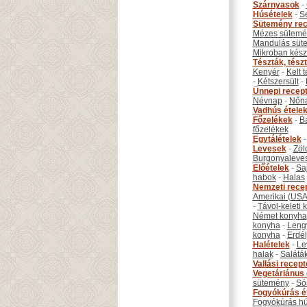
Szárnyasok
-
Húsételek
-
S
Sütemény rec
Mézes sütemé
Mandulás süt
Mikroban készí
Tészták, tész
Kenyér
-
Kelt 
-
Kétszersült
-
Ünnepi recep
Névnap
-
Nőn
Vadhús étele
Főzelékek
-
B
főzelékek
Egytálételek
Levesek
-
Zöl
Burgonyaleve
Előételek
-
Sa
habok
-
Halas
Nemzeti rece
Amerikai (USA
-
Távol-keleti
Német konyha
konyha
-
Leng
konyha
-
Erdél
Halételek
-
Le
halak
-
Salátá
Vallási recep
Vegetáriánus 
sütemény
-
Só
Fogyókúrás é
Fogyókúrás hú