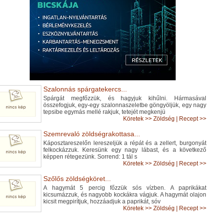
Szalonnás spárgatekercs...
Spárgát megfőzzük, és hagyjuk kihűlni. Hármasával
összefogjuk, egy-egy szalonnaszeletbe göngyöljük, egy nagy
tepsibe egymás mellé rakjuk, tetejét megkenjü
Köretek
>>
Zöldség
|
Recept >>
Szemrevaló zöldségrakottasa...
Káposztareszelőn lereszeljük a répát és a zellert, burgonyát
felkockázzuk. Keresünk egy nagy lábast, és a következő
képpen rétegezünk. Sorrend: 1 tál s
Köretek
>>
Zöldség
|
Recept >>
Szőlős zöldségköret...
A hagymát 5 percig főzzük sós vízben. A paprikákat
kicsumázzuk, és nagyobb kockákra vágjuk. A hagymát olajon
kicsit megpirítjuk, hozzáadjuk a paprikát, sóv
Köretek
>>
Zöldség
|
Recept >>