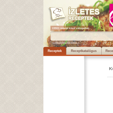
19901 recept közül válogathat...
+ részletes keresés...
Receptek
Receptkatalógus
Rece
K