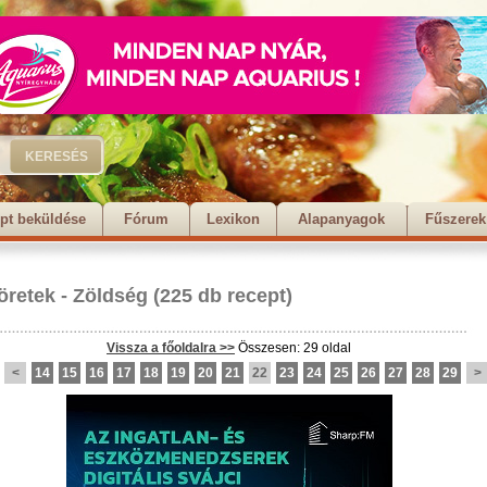
pt beküldése
Fórum
Lexikon
Alapanyagok
Fűszerek
öretek
-
Zöldség
(225 db recept)
Vissza a főoldalra >>
Összesen: 29 oldal
<
14
15
16
17
18
19
20
21
22
23
24
25
26
27
28
29
>