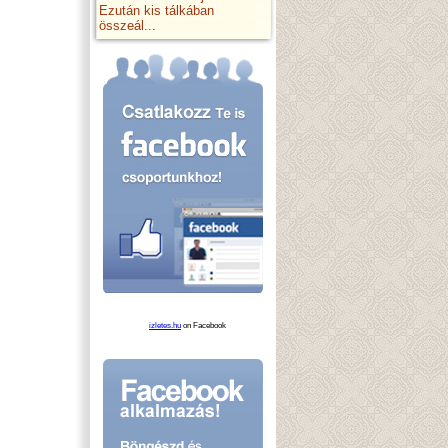
Ezután kis tálkában
összeál...
izletes.hu
on Facebook