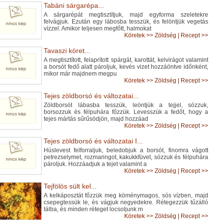
Tabáni sárgarépa...
A sárgarépát megtisztítjuk, majd egyforma szeletekre
felvágjuk. Ezután egy lábosba tesszük, és felöntjük vegetás
vízzel. Amikor teljesen megfőtt, halmokat
Köretek
>>
Zöldség
|
Recept >>
Tavaszi köret...
A megtisztított, felaprított spárgát, karottát, kelvirágot valamint
a borsót fedő alatt pároljuk, kevés vizet hozzáöntve időnként,
mikor már majdnem megpu
Köretek
>>
Zöldség
|
Recept >>
Tejes zöldborsó és változatai...
Zöldborsót lábasba tesszük, leöntjük a tejjel, sózzuk,
borsozzuk és félpuhára főzzük. Levesszük a fedőt, hogy a
tejes mártás sűrűsödjön, majd hozzáad
Köretek
>>
Zöldség
|
Recept >>
Tejes zöldborsó és változatai I...
Húslevest felforraljuk, beledobjuk a borsót, finomra vágott
petrezselymet, rozmaringot, kakukkfüvet, sózzuk és félpuhára
pároljuk. Hozzáadjuk a tejet valamint a
Köretek
>>
Zöldség
|
Recept >>
Tejfölös sült kel...
A kelkáposztát főzzük meg köménymagos, sós vízben, majd
csepegtessük le, és vágjuk negyedekre. Rétegezzük tűzálló
tálba, és minden réteget locsoljunk m
Köretek
>>
Zöldség
|
Recept >>