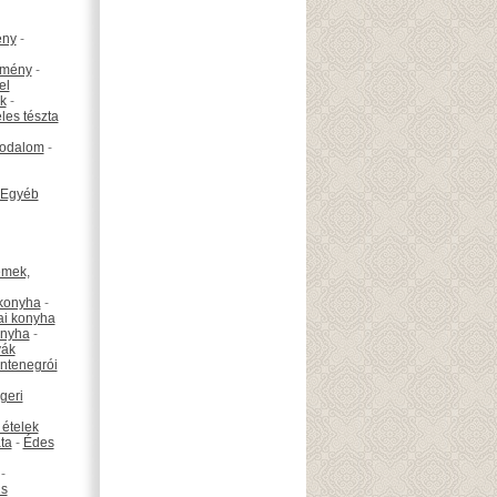
ény
-
emény
-
el
k
-
les tészta
odalom
-
Egyéb
émek,
konyha
-
ai konyha
onyha
-
vák
ntenegrói
geri
 ételek
ta
-
Édes
-
is