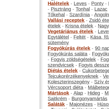
Halételek
-
Leves
-
Ponty
-
-
Pisztráng
-
Tonhal
-
Lazac
Tőkehal
-
Szardínia
-
Angol
Vallási receptek
-
Zsidó éte
ételek
-
Krisna ételek
-
Nagyb
Vegetáriánus ételek
-
Leve
Egytálétel
-
Feltét
-
Kása, fő
sütemény
Fogyókúrás ételek
-
90 na
Fogyókúrás saláta
-
Fogyókú
-
Fogyis zöldségételek
-
Fog
szendvicsek
-
Fogyis dessze
Diétás ételek
-
Cukorbeteg
Tejcukorérzékenyeknek
-
Ve
Koleszterinszegény
-
Szív é
Vércsoport diéta
-
Májbeteg
Mártások
-
Alap
-
Hideg
-
M
Sajtkrém
-
Burgonyamártás
Saláták
-
Majonézes
-
Húso