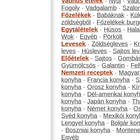
Vadhús ételek
-
Nyúl
-
Vadd
Fogoly
-
Vadgalamb
-
Szalo
Főzelékek
-
Babáknak
-
Kül
zöldségből
-
Főzelékek burg
Egytálételek
-
Húsos
-
Hala
Wok
-
Egyéb
-
Pörkölt
Levesek
-
Zöldségleves
-
K
leves
-
Húsleves
-
Sajtos le
Előételek
-
Sajtos
-
Gombá
Gyümölcsös
-
Galantin
-
Fel
Nemzeti receptek
-
Magyar
konyha
-
Francia konyha
-
S
konyha
-
Orosz konyha
-
Kí
konyha
-
Dél-amerikai kony
konyha
-
Japán konyha
-
Th
konyha
-
Német konyha
-
Os
Svéd konyha
-
Mexikói kony
Lengyel konyha
-
Bolgár ko
-
Boszniai konyha
-
Montene
Egyéb