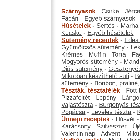
Szárnyasok
-
Csirke
-
Jérc
Fácán
-
Egyéb szárnyasok
Húsételek
-
Sertés
-
Marha
Kecske
-
Egyéb húsételek
Sütemény receptek
-
Édes
Gyümölcsös sütemény
-
Le
Krémes
-
Muffin
-
Torta
-
Fa
Mogyorós sütemény
-
Mand
Diós sütemény
-
Gesztenyé
Mikroban készíthető süti
-
B
sütemény
-
Bonbon, praliné, 
Tészták, tésztafélék
-
Főtt 
Pizzafeltét
-
Lepény
-
Lángo
Vajastészta
-
Burgonyás tés
Pogácsa
-
Leveles tészta
-
Ünnepi receptek
-
Húsvét
Karácsony
-
Szilveszter
-
Új
Valentin nap
-
Advent
-
Miku