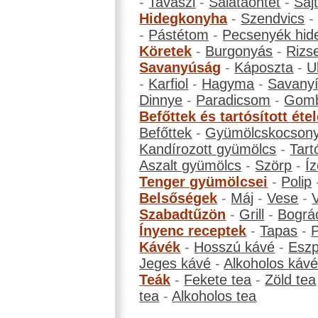
-
Tavaszi
-
Salátaöntet
-
Saj
Hidegkonyha
-
Szendvics
-
Pástétom
-
Pecsenyék hid
Köretek
-
Burgonyás
-
Rizs
Savanyúság
-
Káposzta
-
U
-
Karfiol
-
Hagyma
-
Savanyí
Dinnye
-
Paradicsom
-
Gom
Befőttek és tartósított éte
Befőttek
-
Gyümölcskocson
Kandírozott gyümölcs
-
Tart
Aszalt gyümölcs
-
Szörp
-
Íz
Tenger gyümölcsei
-
Polip
Belsőségek
-
Máj
-
Vese
-
Szabadtűzön
-
Grill
-
Bográ
Ínyenc receptek
-
Tapas
-
Kávék
-
Hosszú kávé
-
Eszp
Jeges kávé
-
Alkoholos káv
Teák
-
Fekete tea
-
Zöld tea
tea
-
Alkoholos tea