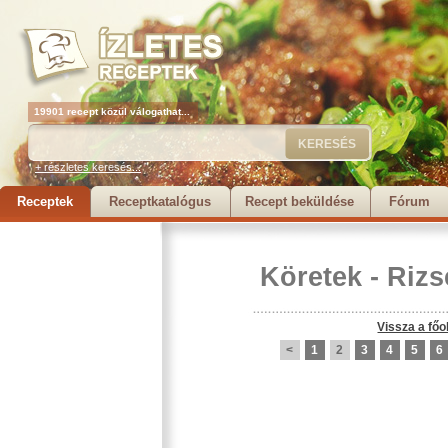
19901 recept közül válogathat...
+ részletes keresés...
Receptek
Receptkatalógus
Recept beküldése
Fórum
Köretek
-
Rizs
Vissza a főo
<
1
2
3
4
5
6