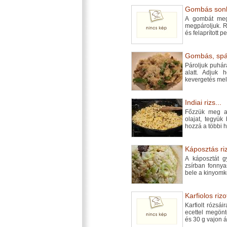
Gombás sonka
A gombát megm
megpároljuk. R
és felaprított 
Gombás, spár
Pároljuk puhár
alatt. Adjuk
kevergetés mell
Indiai rizs...
Főzzük meg a 
olajat, tegyük
hozzá a többi h
Káposztás riz
A káposztát g
zsírban fonny
bele a kinyomko
Karfiolos rizot
Karfiolt rózsái
ecettel megönt
és 30 g vajon á