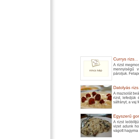
Currys rizs...
A rizst megmos
mennyiségű vi
pároljuk. Felap
Datolyás rizs.
A mazsolát beáz
rizst, lefedjü
sáfrányt, a vaj f
Egyszerű gom
A rizst leöblít
vizet adunk ho
vágott hagyma f