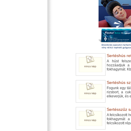
Sertéshús ret
A húst felsze
hozzáadjuk a 
fokhagymát. Kb
Sertéshús szi
Fogunk egy tál
rizsbort, a cu
elkeverjük, és e
Sertésszűz s
A felcsíkozott 
fokhagymát a
felcsíkozott rép