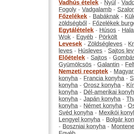
Vadhús ételek
-
Nyúl
-
Vadd
Fogoly
-
Vadgalamb
-
Szalo
Főzelékek
-
Babáknak
-
Kül
zöldségből
-
Főzelékek burg
Egytálételek
-
Húsos
-
Hala
Wok
-
Egyéb
-
Pörkölt
Levesek
-
Zöldségleves
-
K
leves
-
Húsleves
-
Sajtos le
Előételek
-
Sajtos
-
Gombá
Gyümölcsös
-
Galantin
-
Fel
Nemzeti receptek
-
Magyar
konyha
-
Francia konyha
-
S
konyha
-
Orosz konyha
-
Kí
konyha
-
Dél-amerikai kony
konyha
-
Japán konyha
-
Th
konyha
-
Német konyha
-
Os
Svéd konyha
-
Mexikói kony
Lengyel konyha
-
Bolgár ko
-
Boszniai konyha
-
Montene
Egyéb