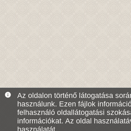
info
Az oldalon történő látogatása során
használunk. Ezen fájlok informáci
felhasználó oldallátogatási szoká
információkat. Az oldal használatá
használatát.