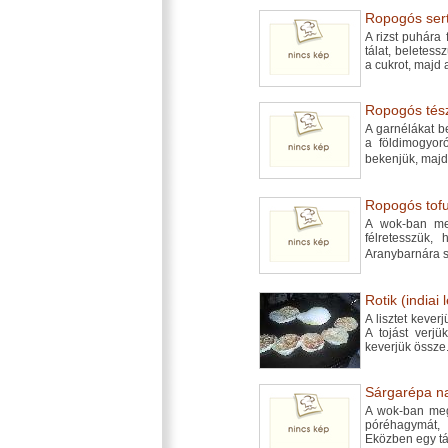
Ropogós serté
A rizst puhára
tálat, beletess
a cukrot, majd 
Ropogós tész
A garnélákat b
a földimogyoró
bekenjük, majd
Ropogós tofu 
A wok-ban meg
félretesszük, 
Aranybarnára sü
Rotik (indiai
A lisztet keverj
A tojást verjü
keverjük össze.
Sárgarépa na
A wok-ban megpi
póréhagymát
Eközben egy tá