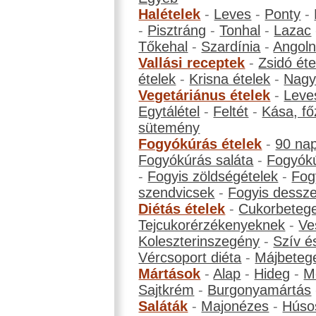
Halételek
-
Leves
-
Ponty
-
-
Pisztráng
-
Tonhal
-
Lazac
Tőkehal
-
Szardínia
-
Angol
Vallási receptek
-
Zsidó éte
ételek
-
Krisna ételek
-
Nagyb
Vegetáriánus ételek
-
Leve
Egytálétel
-
Feltét
-
Kása, fő
sütemény
Fogyókúrás ételek
-
90 na
Fogyókúrás saláta
-
Fogyókú
-
Fogyis zöldségételek
-
Fog
szendvicsek
-
Fogyis dessze
Diétás ételek
-
Cukorbeteg
Tejcukorérzékenyeknek
-
Ve
Koleszterinszegény
-
Szív é
Vércsoport diéta
-
Májbeteg
Mártások
-
Alap
-
Hideg
-
M
Sajtkrém
-
Burgonyamártás
Saláták
-
Majonézes
-
Húso