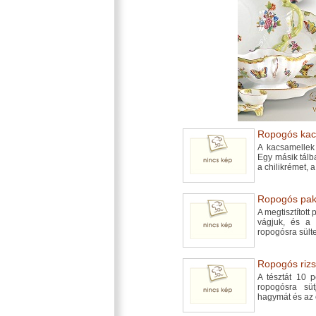
Ropogós kacs
A kacsamellek 
Egy másik tálb
a chilikrémet, 
Ropogós pakc
A megtisztított 
vágjuk, és a 
ropogósra sülte
Ropogós rizst
A tésztát 10 p
ropogósra süt
hagymát és az 