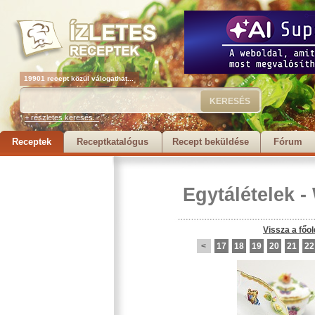
19901 recept közül válogathat...
+ részletes keresés...
Receptek
Receptkatalógus
Recept beküldése
Fórum
Egytálételek
-
Vissza a főol
<
17
18
19
20
21
22