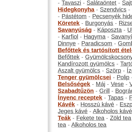
-
Tavaszi
-
Salátaöntet
-
Saj
Hidegkonyha
-
Szendvics
-
Pástétom
-
Pecsenyék hid
Köretek
-
Burgonyás
-
Rizs
Savanyúság
-
Káposzta
-
U
-
Karfiol
-
Hagyma
-
Savanyí
Dinnye
-
Paradicsom
-
Gom
Befőttek és tartósított éte
Befőttek
-
Gyümölcskocson
Kandírozott gyümölcs
-
Tart
Aszalt gyümölcs
-
Szörp
-
Íz
Tenger gyümölcsei
-
Polip
Belsőségek
-
Máj
-
Vese
-
Szabadtűzön
-
Grill
-
Bográ
Ínyenc receptek
-
Tapas
-
Kávék
-
Hosszú kávé
-
Eszp
Jeges kávé
-
Alkoholos káv
Teák
-
Fekete tea
-
Zöld tea
tea
-
Alkoholos tea