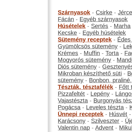
Szárnyasok
-
Csirke
-
Jérc
Fácán
-
Egyéb szárnyasok
Húsételek
-
Sertés
-
Marha
Kecske
-
Egyéb húsételek
Sütemény receptek
-
Édes
Gyümölcsös sütemény
-
Le
Krémes
-
Muffin
-
Torta
-
Fa
Mogyorós sütemény
-
Mand
Diós sütemény
-
Gesztenyé
Mikroban készíthető süti
-
B
sütemény
-
Bonbon, praliné, 
Tészták, tésztafélék
-
Főtt 
Pizzafeltét
-
Lepény
-
Lángo
Vajastészta
-
Burgonyás tés
Pogácsa
-
Leveles tészta
-
Ünnepi receptek
-
Húsvét
Karácsony
-
Szilveszter
-
Új
Valentin nap
-
Advent
-
Miku