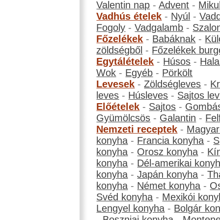
Valentin nap
-
Advent
-
Miku
Vadhús ételek
-
Nyúl
-
Vadd
Fogoly
-
Vadgalamb
-
Szalo
Főzelékek
-
Babáknak
-
Kül
zöldségből
-
Főzelékek burg
Egytálételek
-
Húsos
-
Hala
Wok
-
Egyéb
-
Pörkölt
Levesek
-
Zöldségleves
-
K
leves
-
Húsleves
-
Sajtos le
Előételek
-
Sajtos
-
Gombá
Gyümölcsös
-
Galantin
-
Fel
Nemzeti receptek
-
Magyar
konyha
-
Francia konyha
-
S
konyha
-
Orosz konyha
-
Kí
konyha
-
Dél-amerikai kony
konyha
-
Japán konyha
-
Th
konyha
-
Német konyha
-
Os
Svéd konyha
-
Mexikói kony
Lengyel konyha
-
Bolgár ko
-
Boszniai konyha
-
Montene