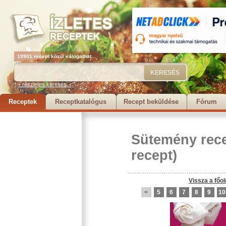
19901 recept közül válogathat...
+ részletes keresés...
Receptek
Receptkatalógus
Recept beküldése
Fórum
Sütemény rec
recept)
Vissza a főol
<
5
6
7
8
9
10