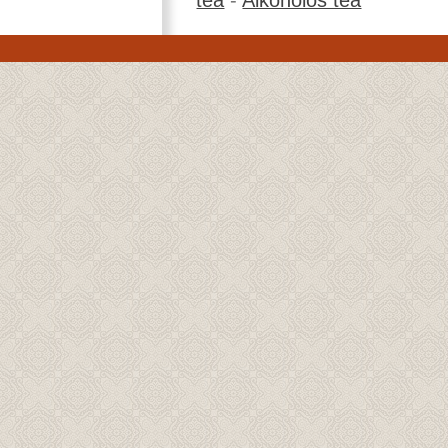
tea
-
Alkoholos tea