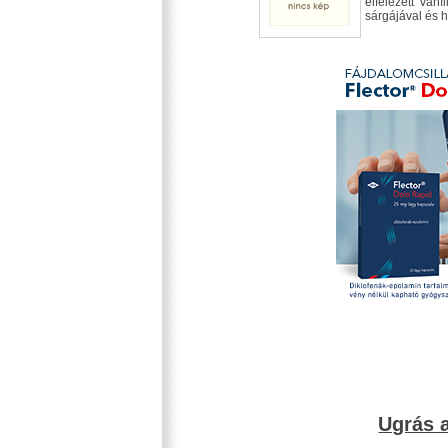
elfelezett van
sárgájával és 
Ugrás a