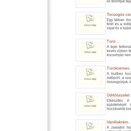
és felöntjük tej
Tocsogós cso
Egy tálban öss
felét és a sütő
vajat és a tojá
Túró...
A tejet felforr
kevés vízben fe
kocsonyás nem 
Túrókrémes..
A liszthez ho
sütőport, a sza
összegyúrjuk, é
Üdítősszelet 
Elkészítés: A
tojásfehérjé
hozzávalóit öss
Vanilíakrém..
A zselatint hi