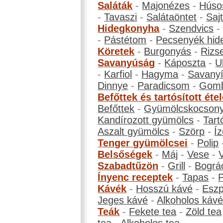
Saláták
-
Majonézes
-
Húso
-
Tavaszi
-
Salátaöntet
-
Saj
Hidegkonyha
-
Szendvics
-
Pástétom
-
Pecsenyék hid
Köretek
-
Burgonyás
-
Rizs
Savanyúság
-
Káposzta
-
U
-
Karfiol
-
Hagyma
-
Savanyí
Dinnye
-
Paradicsom
-
Gom
Befőttek és tartósított éte
Befőttek
-
Gyümölcskocson
Kandírozott gyümölcs
-
Tart
Aszalt gyümölcs
-
Szörp
-
Íz
Tenger gyümölcsei
-
Polip
Belsőségek
-
Máj
-
Vese
-
Szabadtűzön
-
Grill
-
Bográ
Ínyenc receptek
-
Tapas
-
Kávék
-
Hosszú kávé
-
Eszp
Jeges kávé
-
Alkoholos káv
Teák
-
Fekete tea
-
Zöld tea