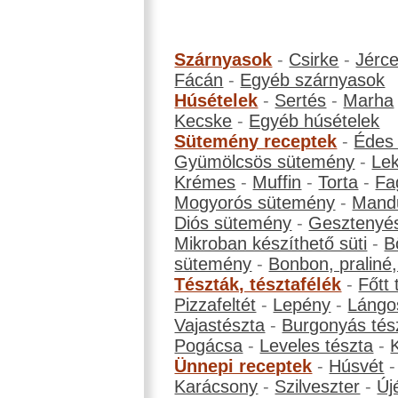
Szárnyasok
-
Csirke
-
Jérc
Fácán
-
Egyéb szárnyasok
Húsételek
-
Sertés
-
Marha
Kecske
-
Egyéb húsételek
Sütemény receptek
-
Édes
Gyümölcsös sütemény
-
Le
Krémes
-
Muffin
-
Torta
-
Fa
Mogyorós sütemény
-
Mand
Diós sütemény
-
Gesztenyé
Mikroban készíthető süti
-
B
sütemény
-
Bonbon, praliné, 
Tészták, tésztafélék
-
Főtt 
Pizzafeltét
-
Lepény
-
Lángo
Vajastészta
-
Burgonyás tés
Pogácsa
-
Leveles tészta
-
Ünnepi receptek
-
Húsvét
Karácsony
-
Szilveszter
-
Új