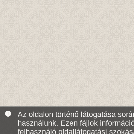
info
Az oldalon történő látogatása során
használunk. Ezen fájlok informáci
felhasználó oldallátogatási szoká