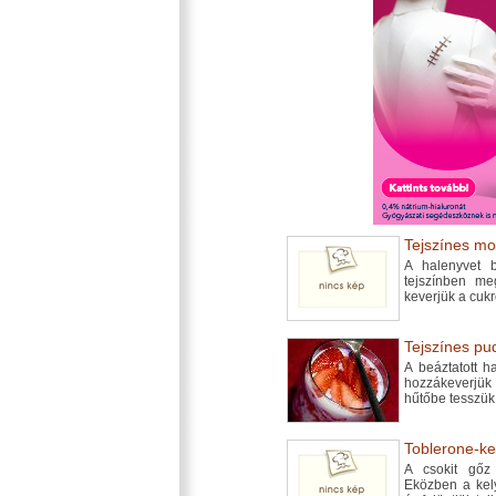
Tejszínes mo
A halenyvet b
tejszínben me
keverjük a cukr
Tejszínes pu
A beáztatott h
hozzákeverjük a
hűtőbe tesszük
Toblerone-keh
A csokit gőz 
Eközben a kely