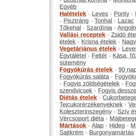
Egyéb
Halételek
-
Leves
-
Ponty
-
-
Pisztráng
-
Tonhal
-
Lazac
Tőkehal
-
Szardínia
-
Angol
Vallási receptek
-
Zsidó éte
ételek
-
Krisna ételek
-
Nagyb
Vegetáriánus ételek
-
Leve
Egytálétel
-
Feltét
-
Kása, fő
sütemény
Fogyókúrás ételek
-
90 na
Fogyókúrás saláta
-
Fogyókú
-
Fogyis zöldségételek
-
Fog
szendvicsek
-
Fogyis dessze
Diétás ételek
-
Cukorbeteg
Tejcukorérzékenyeknek
-
Ve
Koleszterinszegény
-
Szív é
Vércsoport diéta
-
Májbeteg
Mártások
-
Alap
-
Hideg
-
M
Sajtkrém
-
Burgonyamártás