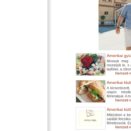
Amerikai gyü
Mossuk meg a 
reszeljük le, s
tejföllel, a cit
Nemzeti r
Amerikai klub
A kicsontozott
olajon mindk
félrerakjuk. A 
Nemzeti r
Amerikai kül
Miközben a keny
salátát felcsí
félretesszük. E
Nemzeti r