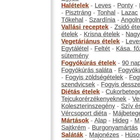
Halételek
-
Leves
-
Ponty
-
-
Pisztráng
-
Tonhal
-
Lazac
Tőkehal
-
Szardínia
-
Angol
Vallási receptek
-
Zsidó éte
ételek
-
Krisna ételek
-
Nagyb
Vegetáriánus ételek
-
Leve
Egytálétel
-
Feltét
-
Kása, fő
sütemény
Fogyókúrás ételek
-
90 na
Fogyókúrás saláta
-
Fogyókú
-
Fogyis zöldségételek
-
Fog
szendvicsek
-
Fogyis dessze
Diétás ételek
-
Cukorbeteg
Tejcukorérzékenyeknek
-
Ve
Koleszterinszegény
-
Szív é
Vércsoport diéta
-
Májbeteg
Mártások
-
Alap
-
Hideg
-
M
Sajtkrém
-
Burgonyamártás
Saláták
-
Majonézes
-
Húso