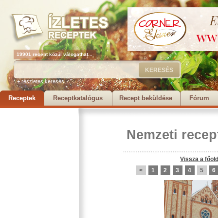
19901 recept közül válogathat...
+ részletes keresés...
Receptek
Receptkatalógus
Recept beküldése
Fórum
Nemzeti recep
Vissza a főol
<
1
2
3
4
5
6