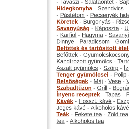
-
Tavaszi
-
Salátaöntet
-
Saj
Hidegkonyha
-
Szendvics
-
Pástétom
-
Pecsenyék hid
Köretek
-
Burgonyás
-
Rizs
Savanyúság
-
Káposzta
-
U
-
Karfiol
-
Hagyma
-
Savanyí
Dinnye
-
Paradicsom
-
Gom
Befőttek és tartósított éte
Befőttek
-
Gyümölcskocson
Kandírozott gyümölcs
-
Tart
Aszalt gyümölcs
-
Szörp
-
Íz
Tenger gyümölcsei
-
Polip
Belsőségek
-
Máj
-
Vese
-
Szabadtűzön
-
Grill
-
Bográ
Ínyenc receptek
-
Tapas
-
Kávék
-
Hosszú kávé
-
Eszp
Jeges kávé
-
Alkoholos káv
Teák
-
Fekete tea
-
Zöld tea
tea
-
Alkoholos tea