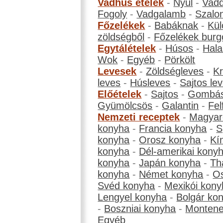
Vadhús ételek
-
Nyúl
-
Vadd
Fogoly
-
Vadgalamb
-
Szalo
Főzelékek
-
Babáknak
-
Kül
zöldségből
-
Főzelékek burg
Egytálételek
-
Húsos
-
Hala
Wok
-
Egyéb
-
Pörkölt
Levesek
-
Zöldségleves
-
K
leves
-
Húsleves
-
Sajtos le
Előételek
-
Sajtos
-
Gombá
Gyümölcsös
-
Galantin
-
Fel
Nemzeti receptek
-
Magyar
konyha
-
Francia konyha
-
S
konyha
-
Orosz konyha
-
Kí
konyha
-
Dél-amerikai kony
konyha
-
Japán konyha
-
Th
konyha
-
Német konyha
-
Os
Svéd konyha
-
Mexikói kony
Lengyel konyha
-
Bolgár ko
-
Boszniai konyha
-
Montene
Egyéb