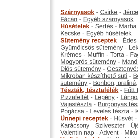
Szárnyasok
-
Csirke
-
Jérc
Fácán
-
Egyéb szárnyasok
Húsételek
-
Sertés
-
Marha
Kecske
-
Egyéb húsételek
Sütemény receptek
-
Édes
Gyümölcsös sütemény
-
Le
Krémes
-
Muffin
-
Torta
-
Fa
Mogyorós sütemény
-
Mand
Diós sütemény
-
Gesztenyé
Mikroban készíthető süti
-
B
sütemény
-
Bonbon, praliné, 
Tészták, tésztafélék
-
Főtt 
Pizzafeltét
-
Lepény
-
Lángo
Vajastészta
-
Burgonyás tés
Pogácsa
-
Leveles tészta
-
Ünnepi receptek
-
Húsvét
Karácsony
-
Szilveszter
-
Új
Valentin nap
-
Advent
-
Miku