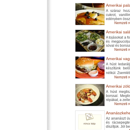
Amerikai pala
A száraz hozz
cukrot, vanil
edényben össz
Nemzeti r
Amerikai salá
A tojásokat a f
és megpucoljuk
sóval és borssal
Nemzeti r
Amerikai vag
A húst ledará
készítünk bel
nélkül. Zsemlé
Nemzeti r
Amerikai zöld
A húst megtisz
borssal. Megti
répákat, a zel
Nemzeti r
Ananászkehel
Az ananászt üv
és rácsepegte
díszítjük. Jól b