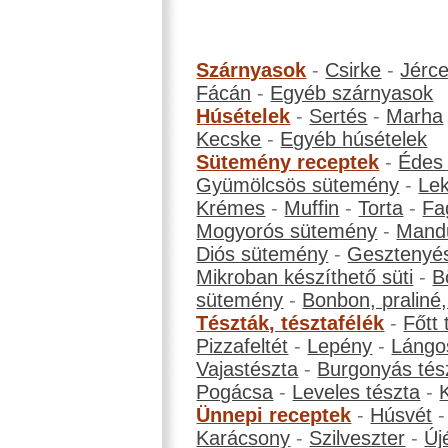
Szárnyasok
-
Csirke
-
Jérc
Fácán
-
Egyéb szárnyasok
Húsételek
-
Sertés
-
Marha
Kecske
-
Egyéb húsételek
Sütemény receptek
-
Édes
Gyümölcsös sütemény
-
Le
Krémes
-
Muffin
-
Torta
-
Fa
Mogyorós sütemény
-
Mand
Diós sütemény
-
Gesztenyé
Mikroban készíthető süti
-
B
sütemény
-
Bonbon, praliné, 
Tészták, tésztafélék
-
Főtt 
Pizzafeltét
-
Lepény
-
Lángo
Vajastészta
-
Burgonyás tés
Pogácsa
-
Leveles tészta
-
Ünnepi receptek
-
Húsvét
Karácsony
-
Szilveszter
-
Új