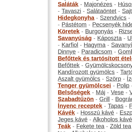
Saláták
-
Majonézes
-
Húso
-
Tavaszi
-
Salátaöntet
-
Saj
Hidegkonyha
-
Szendvics
-
Pástétom
-
Pecsenyék hid
Köretek
-
Burgonyás
-
Rizs
Savanyúság
-
Káposzta
-
U
-
Karfiol
-
Hagyma
-
Savanyí
Dinnye
-
Paradicsom
-
Gom
Befőttek és tartósított éte
Befőttek
-
Gyümölcskocson
Kandírozott gyümölcs
-
Tart
Aszalt gyümölcs
-
Szörp
-
Íz
Tenger gyümölcsei
-
Polip
Belsőségek
-
Máj
-
Vese
-
Szabadtűzön
-
Grill
-
Bográ
Ínyenc receptek
-
Tapas
-
Kávék
-
Hosszú kávé
-
Eszp
Jeges kávé
-
Alkoholos káv
Teák
-
Fekete tea
-
Zöld tea