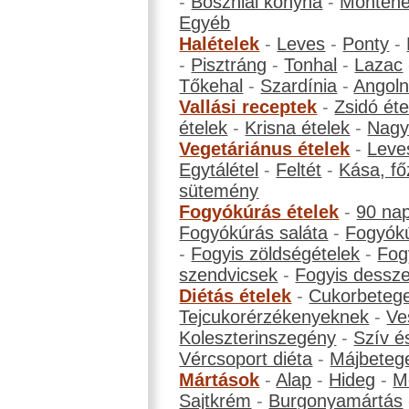
-
Boszniai konyha
-
Montene
Egyéb
Halételek
-
Leves
-
Ponty
-
-
Pisztráng
-
Tonhal
-
Lazac
Tőkehal
-
Szardínia
-
Angol
Vallási receptek
-
Zsidó éte
ételek
-
Krisna ételek
-
Nagyb
Vegetáriánus ételek
-
Leve
Egytálétel
-
Feltét
-
Kása, fő
sütemény
Fogyókúrás ételek
-
90 na
Fogyókúrás saláta
-
Fogyókú
-
Fogyis zöldségételek
-
Fog
szendvicsek
-
Fogyis dessze
Diétás ételek
-
Cukorbeteg
Tejcukorérzékenyeknek
-
Ve
Koleszterinszegény
-
Szív é
Vércsoport diéta
-
Májbeteg
Mártások
-
Alap
-
Hideg
-
M
Sajtkrém
-
Burgonyamártás