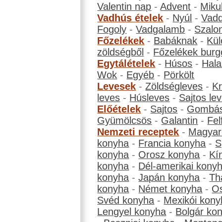
Valentin nap
-
Advent
-
Miku
Vadhús ételek
-
Nyúl
-
Vadd
Fogoly
-
Vadgalamb
-
Szalo
Főzelékek
-
Babáknak
-
Kül
zöldségből
-
Főzelékek burg
Egytálételek
-
Húsos
-
Hala
Wok
-
Egyéb
-
Pörkölt
Levesek
-
Zöldségleves
-
K
leves
-
Húsleves
-
Sajtos le
Előételek
-
Sajtos
-
Gombá
Gyümölcsös
-
Galantin
-
Fel
Nemzeti receptek
-
Magyar
konyha
-
Francia konyha
-
S
konyha
-
Orosz konyha
-
Kí
konyha
-
Dél-amerikai kony
konyha
-
Japán konyha
-
Th
konyha
-
Német konyha
-
Os
Svéd konyha
-
Mexikói kony
Lengyel konyha
-
Bolgár ko