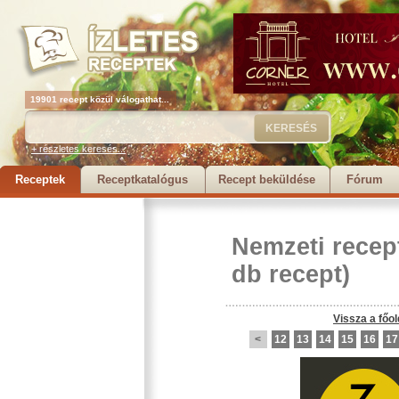
19901 recept közül válogathat...
+ részletes keresés...
Receptek
Receptkatalógus
Recept beküldése
Fórum
Nemzeti recep
db recept)
Vissza a főol
<
12
13
14
15
16
17