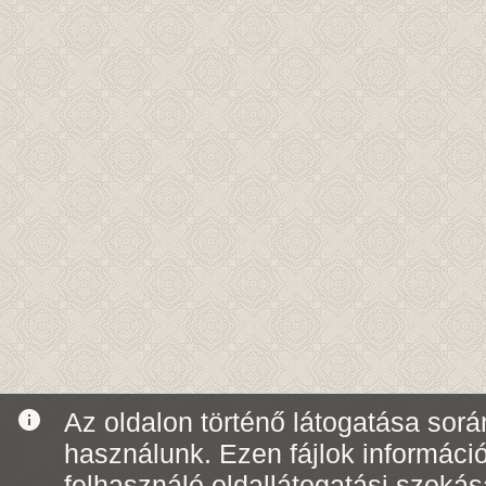
info
Az oldalon történő látogatása során
használunk. Ezen fájlok informáci
felhasználó oldallátogatási szoká