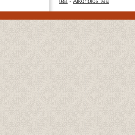
tea
-
Alkoholos tea