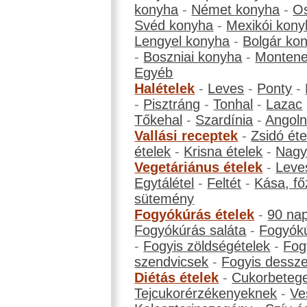
konyha
-
Német konyha
-
Os
Svéd konyha
-
Mexikói kony
Lengyel konyha
-
Bolgár ko
-
Boszniai konyha
-
Montene
Egyéb
Halételek
-
Leves
-
Ponty
-
-
Pisztráng
-
Tonhal
-
Lazac
Tőkehal
-
Szardínia
-
Angol
Vallási receptek
-
Zsidó éte
ételek
-
Krisna ételek
-
Nagyb
Vegetáriánus ételek
-
Leve
Egytálétel
-
Feltét
-
Kása, fő
sütemény
Fogyókúrás ételek
-
90 na
Fogyókúrás saláta
-
Fogyókú
-
Fogyis zöldségételek
-
Fog
szendvicsek
-
Fogyis dessze
Diétás ételek
-
Cukorbeteg
Tejcukorérzékenyeknek
-
Ve