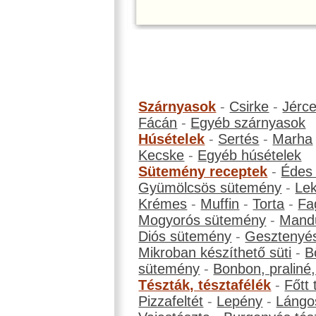
Szárnyasok
-
Csirke
-
Jérc
Fácán
-
Egyéb szárnyasok
Húsételek
-
Sertés
-
Marha
Kecske
-
Egyéb húsételek
Sütemény receptek
-
Édes
Gyümölcsös sütemény
-
Le
Krémes
-
Muffin
-
Torta
-
Fa
Mogyorós sütemény
-
Mand
Diós sütemény
-
Gesztenyé
Mikroban készíthető süti
-
B
sütemény
-
Bonbon, praliné, 
Tészták, tésztafélék
-
Főtt 
Pizzafeltét
-
Lepény
-
Lángo