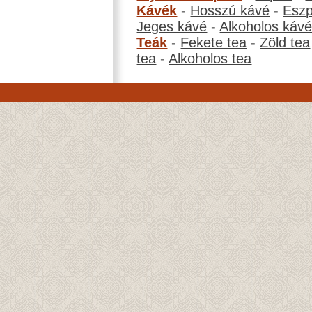
Kávék
-
Hosszú kávé
-
Eszp
Jeges kávé
-
Alkoholos káv
Teák
-
Fekete tea
-
Zöld tea
tea
-
Alkoholos tea