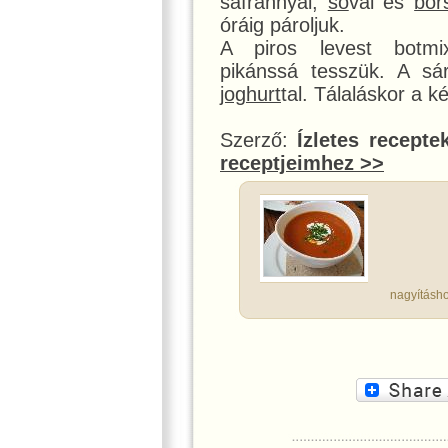
sáfránnyal,
só
val és
bor
óráig pároljuk.
A piros levest botmi
pikánssá tesszük. A sá
joghurt
tal. Tálaláskor a k
Szerző:
Ízletes recepte
receptjeimhez >>
nagyításho