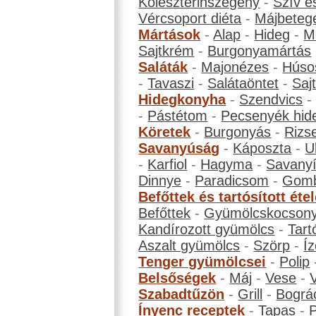
Koleszterinszegény
-
Szív é
Vércsoport diéta
-
Májbeteg
Mártások
-
Alap
-
Hideg
-
M
Sajtkrém
-
Burgonyamártás
Saláták
-
Majonézes
-
Húso
-
Tavaszi
-
Salátaöntet
-
Saj
Hidegkonyha
-
Szendvics
-
Pástétom
-
Pecsenyék hid
Köretek
-
Burgonyás
-
Rizs
Savanyúság
-
Káposzta
-
U
-
Karfiol
-
Hagyma
-
Savanyí
Dinnye
-
Paradicsom
-
Gom
Befőttek és tartósított éte
Befőttek
-
Gyümölcskocson
Kandírozott gyümölcs
-
Tart
Aszalt gyümölcs
-
Szörp
-
Íz
Tenger gyümölcsei
-
Polip
Belsőségek
-
Máj
-
Vese
-
Szabadtűzön
-
Grill
-
Bográ
Ínyenc receptek
-
Tapas
-