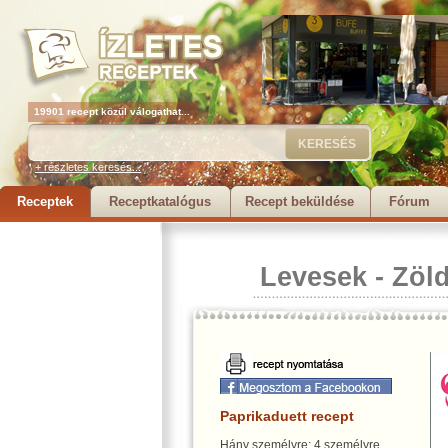
19901 recept közül válogathat...
+ részletes keresés...
Receptek
Receptkatalógus
Recept beküldése
Fórum
Levesek
-
Zöl
Paprikaduett recept
Hány személyre: 4 személyre