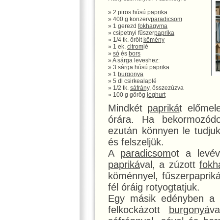
» 2 piros húsú
paprika
» 400 g konzerv
paradicsom
» 1 gerezd
fokhagyma
» csipetnyi fűszer
paprika
» 1/4 tk. őrölt
kömény
» 1 ek.
citrom
lé
»
só
és
bors
» A sárga leveshez:
» 3 sárga húsú
paprika
» 1
burgonya
» 5 dl csirkealaplé
» 1/2 tk.
sáfrány
, összezúzva
» 100 g görög
joghurt
Mindkét
papriká
t előmel
órára. Ha bekormozódo
ezután könnyen le tudju
és felszeljük.
A
paradicsom
ot a levév
papriká
val, a zúzott
fok
köménnyel, fűszer
paprik
fél óráig rotyogtatjuk.
Egy másik edényben a
felkockázott
burgonyá
va