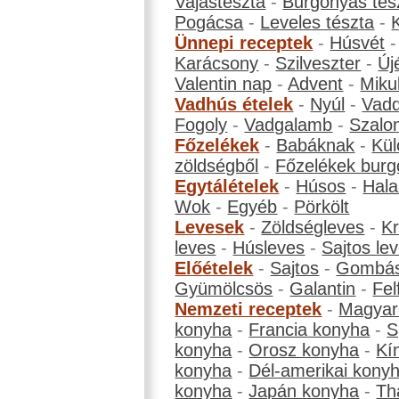
Vajastészta
-
Burgonyás tés
Pogácsa
-
Leveles tészta
-
Ünnepi receptek
-
Húsvét
Karácsony
-
Szilveszter
-
Új
Valentin nap
-
Advent
-
Miku
Vadhús ételek
-
Nyúl
-
Vadd
Fogoly
-
Vadgalamb
-
Szalo
Főzelékek
-
Babáknak
-
Kül
zöldségből
-
Főzelékek burg
Egytálételek
-
Húsos
-
Hala
Wok
-
Egyéb
-
Pörkölt
Levesek
-
Zöldségleves
-
K
leves
-
Húsleves
-
Sajtos le
Előételek
-
Sajtos
-
Gombá
Gyümölcsös
-
Galantin
-
Fel
Nemzeti receptek
-
Magyar
konyha
-
Francia konyha
-
S
konyha
-
Orosz konyha
-
Kí
konyha
-
Dél-amerikai kony
konyha
-
Japán konyha
-
Th