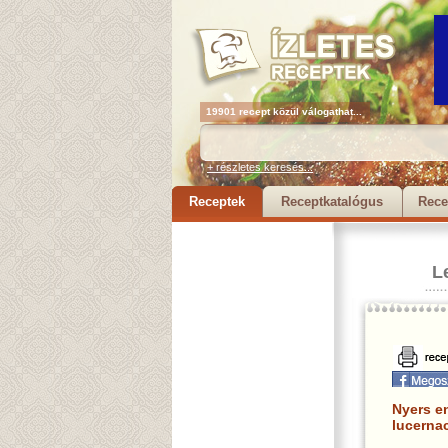
19901 recept közül válogathat...
+ részletes keresés...
Receptek
Receptkatalógus
Rece
L
Nyers e
lucernac