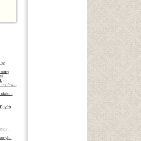
ény
-
emény
-
el
k
-
les tészta
odalom
-
Egyéb
émek,
konyha
-