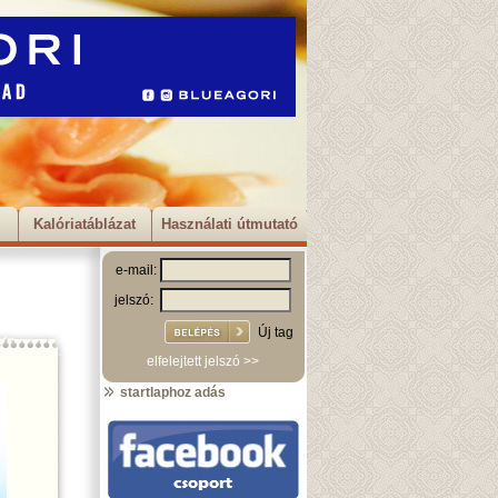
Kalóriatáblázat
Használati útmutató
e-mail:
jelszó:
Új tag
elfelejtett jelszó >>
startlaphoz adás