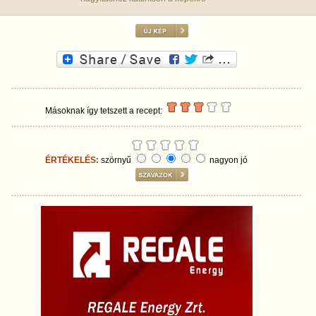
Másoknak így tetszett a recept:
ÉRTÉKELÉS:
szörnyű
nagyon jó