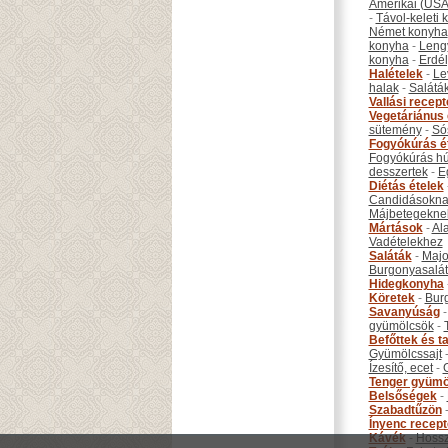
Amerikai (USA
-
Távol-keleti
Német konyha
konyha
-
Leng
konyha
-
Erdél
Halételek
-
Le
halak
-
Salátá
Vallási recep
Vegetáriánus 
sütemény
-
Só
Fogyókúrás é
Fogyókúrás hú
desszertek
-
E
Diétás ételek
Candidásokna
Májbetegekne
Mártások
-
Al
Vadételekhez
Saláták
-
Maj
Burgonyasalá
Hidegkonyha
Köretek
-
Bur
Savanyúság
gyümölcsök
-
Befőttek és ta
Gyümölcssajt
Ízesítő, ecet
-
Tenger gyümö
Belsőségek
-
Szabadtűzön
Ínyenc recep
Kávék
-
Hossz