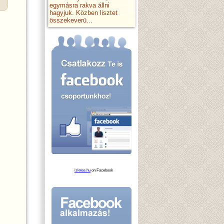
egymásra rakva állni
hagyjuk. Közben lisztet
összekeverü...
izletes.hu
on Facebook