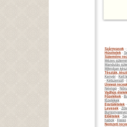
Szárnyasok
-
Húsételek
-
S
Sütemény rec
Mézes sütemé
Mandulás süt
Mikroban készí
Tészták, tész
Kenyér
-
Kelt 
-
Kétszersült
-
Ünnepi recep
Névnap
-
Nőn
Vadhús étele
Főzelékek
-
B
főzelékek
Egytálételek
Levesek
-
Zöl
Burgonyaleve
Előételek
-
Sa
habok
-
Halas
Nemzeti rece