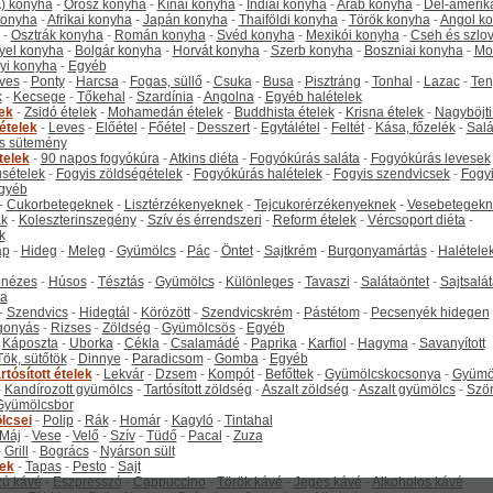
) konyha
-
Orosz konyha
-
Kínai konyha
-
Indiai konyha
-
Arab konyha
-
Dél-amerik
 konyha
-
Afrikai konyha
-
Japán konyha
-
Thaiföldi konyha
-
Török konyha
-
Angol k
-
Osztrák konyha
-
Román konyha
-
Svéd konyha
-
Mexikói konyha
-
Cseh és szlo
yel konyha
-
Bolgár konyha
-
Horvát konyha
-
Szerb konyha
-
Boszniai konyha
-
Mo
yi konyha
-
Egyéb
ves
-
Ponty
-
Harcsa
-
Fogas, süllő
-
Csuka
-
Busa
-
Pisztráng
-
Tonhal
-
Lazac
-
Ten
k
-
Kecsege
-
Tőkehal
-
Szardínia
-
Angolna
-
Egyéb halételek
tek
-
Zsidó ételek
-
Mohamedán ételek
-
Buddhista ételek
-
Krisna ételek
-
Nagyböjti
ételek
-
Leves
-
Előétel
-
Főétel
-
Desszert
-
Egytálétel
-
Feltét
-
Kása, főzelék
-
Salá
s sütemény
telek
-
90 napos fogyókúra
-
Atkins diéta
-
Fogyókúrás saláta
-
Fogyókúrás levesek
sételek
-
Fogyis zöldségételek
-
Fogyókúrás halételek
-
Fogyis szendvicsek
-
Fogy
gyéb
-
Cukorbetegeknek
-
Lisztérzékenyeknek
-
Tejcukorérzékenyeknek
-
Vesebetegekn
k
-
Koleszterinszegény
-
Szív és érrendszeri
-
Reform ételek
-
Vércsoport diéta
-
k
ap
-
Hideg
-
Meleg
-
Gyümölcs
-
Pác
-
Öntet
-
Sajtkrém
-
Burgonyamártás
-
Halétele
onézes
-
Húsos
-
Tésztás
-
Gyümölcs
-
Különleges
-
Tavaszi
-
Salátaöntet
-
Sajtsalá
ta
-
Szendvics
-
Hidegtál
-
Körözött
-
Szendvicskrém
-
Pástétom
-
Pecsenyék hidegen
gonyás
-
Rizses
-
Zöldség
-
Gyümölcsös
-
Egyéb
-
Káposzta
-
Uborka
-
Cékla
-
Csalamádé
-
Paprika
-
Karfiol
-
Hagyma
-
Savanyított
Tök, sütőtök
-
Dinnye
-
Paradicsom
-
Gomba
-
Egyéb
rtósított ételek
-
Lekvár
-
Dzsem
-
Kompót
-
Befőttek
-
Gyümölcskocsonya
-
Gyümö
-
Kandírozott gyümölcs
-
Tartósított zöldség
-
Aszalt zöldség
-
Aszalt gyümölcs
-
Szö
Gyümölcsbor
lcsei
-
Polip
-
Rák
-
Homár
-
Kagyló
-
Tintahal
Máj
-
Vese
-
Velő
-
Szív
-
Tüdő
-
Pacal
-
Zuza
-
Grill
-
Bogrács
-
Nyárson sült
tek
-
Tapas
-
Pesto
-
Sajt
ú kávé
-
Eszpresszó
-
Cappuccino
-
Török kávé
-
Jeges kávé
-
Alkoholos kávé