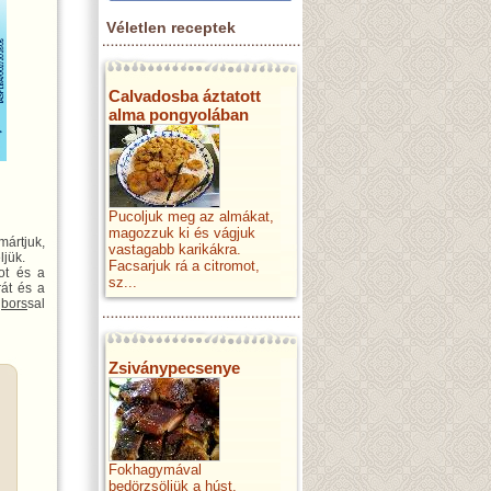
Véletlen receptek
Calvadosba áztatott
alma pongyolában
Pucoljuk meg az almákat,
magozzuk ki és vágjuk
mártjuk,
vastagabb karikákra.
ljük.
Facsarjuk rá a citromot,
ot és a
sz...
rát és a
s
bors
sal
Zsiványpecsenye
Fokhagymával
bedörzsöljük a húst,