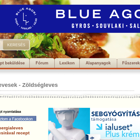
pt beküldése
Fórum
Lexikon
Alapanyagok
Fűszerek
evesek
-
Zöldségleves
nergialeves
sirával recept