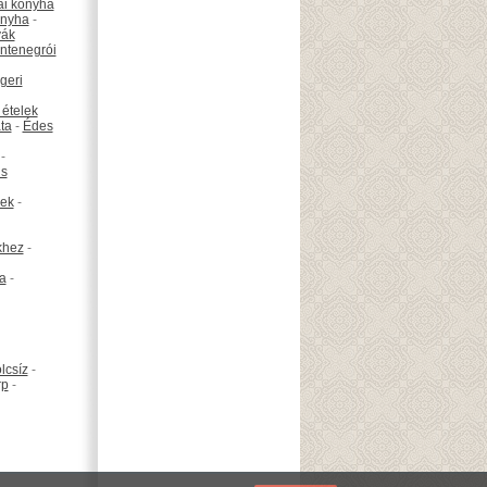
ai konyha
onyha
-
vák
ntenegrói
geri
 ételek
ta
-
Édes
-
is
ek
-
khez
-
ta
-
lcsíz
-
rp
-