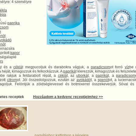
élyre: 4 személyre
ékla
répa
a
 húsú
paprika
icsom
m
nót
vokádó
nót
ernacsíra
prított
kapor
dségalaplé
rs
á
t és a
céklá
t megpucoljuk és darabokra vágjuk, a
paradicsom
ot forró
víz
be 
a héját, kimagozzuk és felkockázzuk. A
papriká
t kierezzük, kimagozzuk és felszelete
be rakjuk a feldarabolt répát, a
céklá
t, az
uborká
t, a
papriká
t, a
paradicsom
zott
citrom
ot. Jól összedolgozzuk, ezután az
avokádó
t, a
spenót
ot, a lucernacsí
agoljuk. Felöntjük a zöldséglevessel és botmixerrel összekeverjük. Sóval é
letes receptek
Hozzáadom a kedvenc receptjeimhez >>
nagyításhoz kattintson a képekre