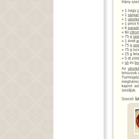
Hány szem
» 1 nagy
c
» 1
sárga
» 1
ubork
» 1 piros
» 6
parad
» fél
citro
» 75 g
spe
» 1 érett
a
» 75 g
spe
» 75 g luc
» 25 g fela
» 5 dl zöl
»
só
és
bo
Az
ubork
lehúzzuk 
Turmixgép
meghámo
kaprot ad
ízesítjük.
Szerző:
Íz