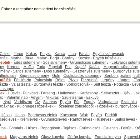
Ehhez a recepthez nem történt hozzászólás!
Csirke
-
Jérce
-
Kakas
-
Pulyka
-
Kacsa
-
Liba
-
Fácán
-
Egyéb szárnyasok
ertés
-
Marha
-
Birka
-
Malac
-
Borjú
-
Bárány
-
Kecske
-
Egyéb húsételek
eptek
-
Édes sütemény
-
Sós sütemény
-
Gyümölcsös sütemény
-
Lekváros sütem
ny
-
Krémes
-
Muffin
-
Torta
-
Fagylalt
-
Pite
-
Kuglóf
-
Kalács
-
Mogyorós sütemény
-
emény
-
Sajtos sütemény
-
Diós sütemény
-
Gesztenyés sütemény
-
Burgonyás süt
thető süti
-
Bögrés sütemény
-
Gofri
-
Csokoládés sütemény
-
Bonbon, praliné, trüff
tafélék
-
Főtt tészta
-
Palacsinta
-
Rétes
-
Pizza
-
Pizzafeltét
-
Lepény
-
Lángos
-
Fán
tészta
-
Vajastészta
-
Burgonyás tészta
-
Sörkorcsolyák
-
Sült tészta
-
Pogácsa
-
Leve
Lasagne
tek
-
Húsvét
-
Pünkösd
-
Farsang
-
Halloween
-
Karácsony
-
Szilveszter
-
Újév
-
Lak
ap
-
Valentin nap
-
Advent
-
Mikulás
-
Születésnap
-
Esküvő
k
-
Nyúl
-
Vaddisznó
-
Őz
-
Szarvas
-
Egyéb
-
Fürj
-
Fogoly
-
Vadgalamb
-
Szalonka
abáknak
-
Különleges főzelékek
-
Főzelékek zöldségből
-
Főzelékek burgonyából
-
-
Húsos
-
Halas
-
Bográcsos ételek
-
Kocsonya
-
Wok
-
Egyéb
-
Pörkölt
dségleves
-
Krémleves
-
Gyümölcsleves
-
Rántott leves
-
Húsleves
-
Sajtos leves
-
s
jtos
-
Gombás
-
Húsos
-
Ropogósok
-
Tojásos
-
Gyümölcsös
-
Galantin
-
Felfújt
-
Kr
ptek
-
Magyaros ételek
-
Olasz konyha
-
Görög konyha
-
Francia konyha
-
Spanyol 