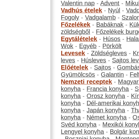
Valentin nap
-
Advent
-
Miku
Vadhús ételek
-
Nyúl
-
Vadd
Fogoly
-
Vadgalamb
-
Szalo
Főzelékek
-
Babáknak
-
Kül
zöldségből
-
Főzelékek burg
Egytálételek
-
Húsos
-
Hala
Wok
-
Egyéb
-
Pörkölt
Levesek
-
Zöldségleves
-
K
leves
-
Húsleves
-
Sajtos le
Előételek
-
Sajtos
-
Gombá
Gyümölcsös
-
Galantin
-
Fel
Nemzeti receptek
-
Magyar
konyha
-
Francia konyha
-
S
konyha
-
Orosz konyha
-
Kí
konyha
-
Dél-amerikai kony
konyha
-
Japán konyha
-
Th
konyha
-
Német konyha
-
Os
Svéd konyha
-
Mexikói kony
Lengyel konyha
-
Bolgár ko
-
Boszniai konyha
-
Montene