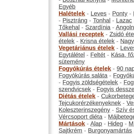
Egyéb
Halételek
-
Leves
-
Ponty
-
-
Pisztráng
-
Tonhal
-
Lazac
Tőkehal
-
Szardínia
-
Angol
Vallási receptek
-
Zsidó éte
ételek
-
Krisna ételek
-
Nagyb
Vegetáriánus ételek
-
Leve
Egytálétel
-
Feltét
-
Kása, fő
sütemény
Fogyókúrás ételek
-
90 na
Fogyókúrás saláta
-
Fogyókú
-
Fogyis zöldségételek
-
Fog
szendvicsek
-
Fogyis dessze
Diétás ételek
-
Cukorbeteg
Tejcukorérzékenyeknek
-
Ve
Koleszterinszegény
-
Szív é
Vércsoport diéta
-
Májbeteg
Mártások
-
Alap
-
Hideg
-
M
Sajtkrém
-
Burgonyamártás