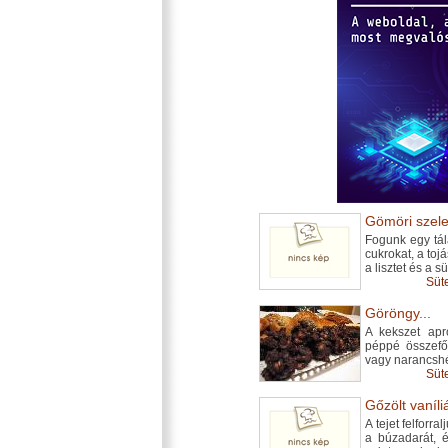
Gömöri szelet
Fogunk egy tál
cukrokat, a toj
a lisztet és a s
Süt
Göröngy...
A kekszet apr
péppé összefőz
vagy narancshé
Süt
Gőzölt vaníli
A tejet felforr
a búzadarát, é