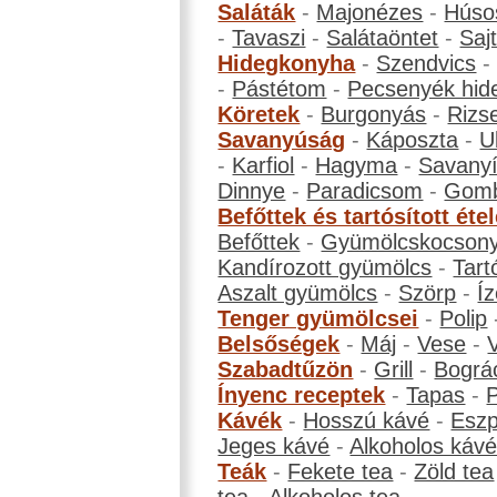
Saláták
-
Majonézes
-
Húso
-
Tavaszi
-
Salátaöntet
-
Saj
Hidegkonyha
-
Szendvics
-
Pástétom
-
Pecsenyék hid
Köretek
-
Burgonyás
-
Rizs
Savanyúság
-
Káposzta
-
U
-
Karfiol
-
Hagyma
-
Savanyí
Dinnye
-
Paradicsom
-
Gom
Befőttek és tartósított éte
Befőttek
-
Gyümölcskocson
Kandírozott gyümölcs
-
Tart
Aszalt gyümölcs
-
Szörp
-
Íz
Tenger gyümölcsei
-
Polip
Belsőségek
-
Máj
-
Vese
-
Szabadtűzön
-
Grill
-
Bográ
Ínyenc receptek
-
Tapas
-
Kávék
-
Hosszú kávé
-
Eszp
Jeges kávé
-
Alkoholos káv
Teák
-
Fekete tea
-
Zöld tea