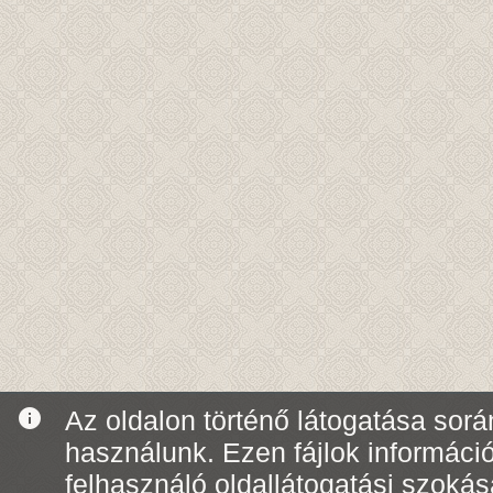
info
Az oldalon történő látogatása során
használunk. Ezen fájlok informáci
felhasználó oldallátogatási szoká