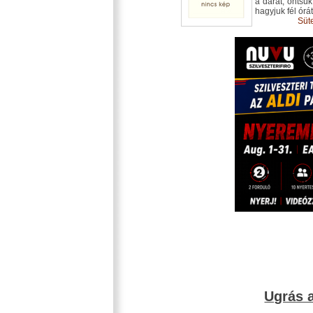
a darát, öntsük 
hagyjuk fél órát 
Süt
Ugrás a