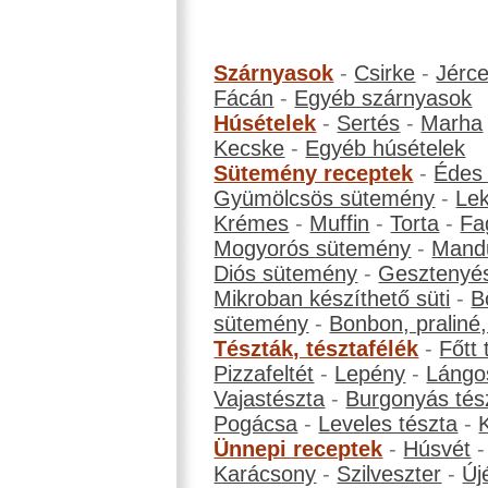
Szárnyasok
-
Csirke
-
Jérc
Fácán
-
Egyéb szárnyasok
Húsételek
-
Sertés
-
Marha
Kecske
-
Egyéb húsételek
Sütemény receptek
-
Édes
Gyümölcsös sütemény
-
Le
Krémes
-
Muffin
-
Torta
-
Fa
Mogyorós sütemény
-
Mand
Diós sütemény
-
Gesztenyé
Mikroban készíthető süti
-
B
sütemény
-
Bonbon, praliné, 
Tészták, tésztafélék
-
Főtt 
Pizzafeltét
-
Lepény
-
Lángo
Vajastészta
-
Burgonyás tés
Pogácsa
-
Leveles tészta
-
Ünnepi receptek
-
Húsvét
Karácsony
-
Szilveszter
-
Új