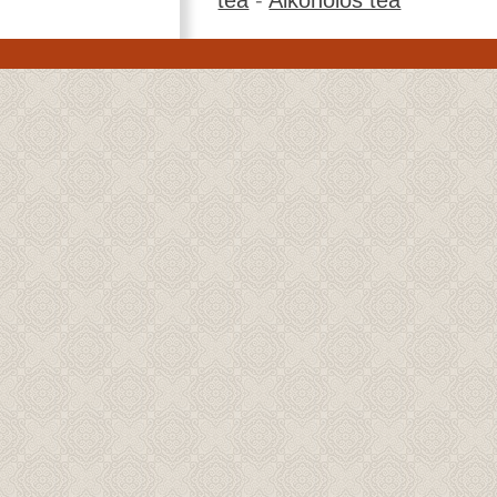
tea
-
Alkoholos tea