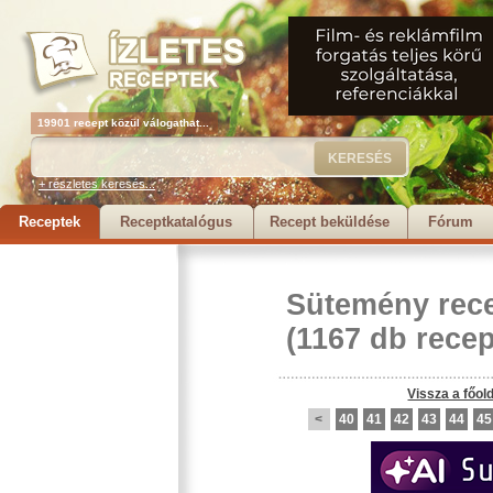
19901 recept közül válogathat...
+ részletes keresés...
Receptek
Receptkatalógus
Recept beküldése
Fórum
Sütemény rec
(1167 db recep
Vissza a főol
<
40
41
42
43
44
45