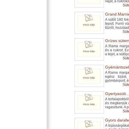
vajat, a cukroka
Süt
Grand Marnie
A sütőt 180 fo
tepsit. Forró v
tűzről, hozzáad
Süt
Grízes sütem
A Rama margari
és a cukrot. Ez
a tejet, a sütőpo
Süt
Gyémántszele
A Rama margari
egész tojást,
gyömbérport, és
Süt
Gyertyasüti..
A tortalapokbó
és megkenjük 
ragasztunk. A p
Süt
Gyors darafelf
A tojássárgáka