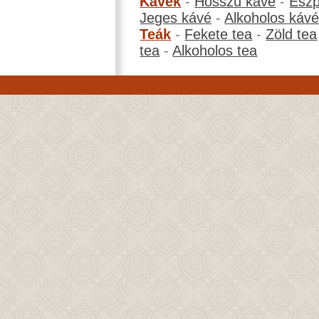
Kávék
-
Hosszú kávé
-
Eszp
Jeges kávé
-
Alkoholos káv
Teák
-
Fekete tea
-
Zöld tea
tea
-
Alkoholos tea