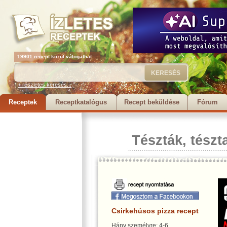
19901 recept közül válogathat...
+ részletes keresés...
Receptek
Receptkatalógus
Recept beküldése
Fórum
Tészták, tészt
Csirkehúsos pizza recept
Hány személyre: 4-6