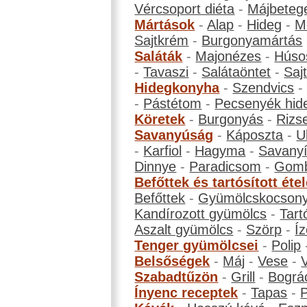
Vércsoport diéta
-
Májbeteg
Mártások
-
Alap
-
Hideg
-
M
Sajtkrém
-
Burgonyamártás
Saláták
-
Majonézes
-
Húso
-
Tavaszi
-
Salátaöntet
-
Saj
Hidegkonyha
-
Szendvics
-
Pástétom
-
Pecsenyék hid
Köretek
-
Burgonyás
-
Rizs
Savanyúság
-
Káposzta
-
U
-
Karfiol
-
Hagyma
-
Savanyí
Dinnye
-
Paradicsom
-
Gom
Befőttek és tartósított éte
Befőttek
-
Gyümölcskocson
Kandírozott gyümölcs
-
Tart
Aszalt gyümölcs
-
Szörp
-
Íz
Tenger gyümölcsei
-
Polip
Belsőségek
-
Máj
-
Vese
-
Szabadtűzön
-
Grill
-
Bográ
Ínyenc receptek
-
Tapas
-