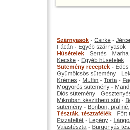
Szárnyasok
-
Csirke
-
Jérc
Fácán
-
Egyéb szárnyasok
Húsételek
-
Sertés
-
Marha
Kecske
-
Egyéb húsételek
Sütemény receptek
-
Édes
Gyümölcsös sütemény
-
Le
Krémes
-
Muffin
-
Torta
-
Fa
Mogyorós sütemény
-
Mand
Diós sütemény
-
Gesztenyé
Mikroban készíthető süti
-
B
sütemény
-
Bonbon, praliné, 
Tészták, tésztafélék
-
Főtt 
Pizzafeltét
-
Lepény
-
Lángo
Vajastészta
-
Burgonyás tés