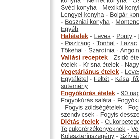
konyha
-
Német konyha
-
Os
Svéd konyha
-
Mexikói kony
Lengyel konyha
-
Bolgár ko
-
Boszniai konyha
-
Montene
Egyéb
Halételek
-
Leves
-
Ponty
-
-
Pisztráng
-
Tonhal
-
Lazac
Tőkehal
-
Szardínia
-
Angol
Vallási receptek
-
Zsidó éte
ételek
-
Krisna ételek
-
Nagyb
Vegetáriánus ételek
-
Leve
Egytálétel
-
Feltét
-
Kása, fő
sütemény
Fogyókúrás ételek
-
90 na
Fogyókúrás saláta
-
Fogyókú
-
Fogyis zöldségételek
-
Fog
szendvicsek
-
Fogyis dessze
Diétás ételek
-
Cukorbeteg
Tejcukorérzékenyeknek
-
Ve
Koleszterinszegény
-
Szív é