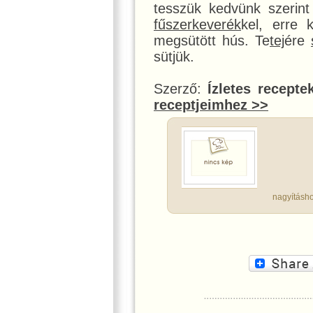
tesszük kedvünk szerint
fűszerkeverék
kel, erre 
megsütött hús. Te
tej
ére
sütjük.
Szerző:
Ízletes recepte
receptjeimhez >>
nagyításho