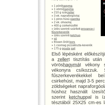
» 1 póré
hagyma
» 1 vörös
hagyma
» 210 g szár
zeller
» 3 ek. napraforgóolaj
» 1 piros húsú
paprika
» 2 ek. olivaolaj
» 400 g csirkehúsfilé
» ízlés szerinti szárított
provance-i
fűszerkeverék
» ízlés szerinti
ketchup
»
só
» frissen őrölt
bors
» 1 csomag pizzatészta-keverék
» 175 g
gouda
sajt
Első lépésként előkészít
a
zeller
t tisztítás utá
vörös
hagymá
t vékony s
vékonyra csíkozzuk.
fűszerkeverékekkel be
csirkehúst, majd 3-5 per
zöldségeket napraforgóola
húshoz használt ízesít
szerint
ketchup
pal is í
tésztából 25X25 cm-es la