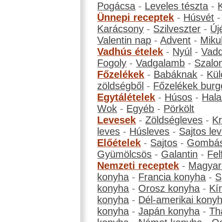
Pogácsa
-
Leveles tészta
-
Ünnepi receptek
-
Húsvét
Karácsony
-
Szilveszter
-
Új
Valentin nap
-
Advent
-
Miku
Vadhús ételek
-
Nyúl
-
Vadd
Fogoly
-
Vadgalamb
-
Szalo
Főzelékek
-
Babáknak
-
Kül
zöldségből
-
Főzelékek burg
Egytálételek
-
Húsos
-
Hala
Wok
-
Egyéb
-
Pörkölt
Levesek
-
Zöldségleves
-
K
leves
-
Húsleves
-
Sajtos le
Előételek
-
Sajtos
-
Gombá
Gyümölcsös
-
Galantin
-
Fel
Nemzeti receptek
-
Magyar
konyha
-
Francia konyha
-
S
konyha
-
Orosz konyha
-
Kí
konyha
-
Dél-amerikai kony
konyha
-
Japán konyha
-
Th