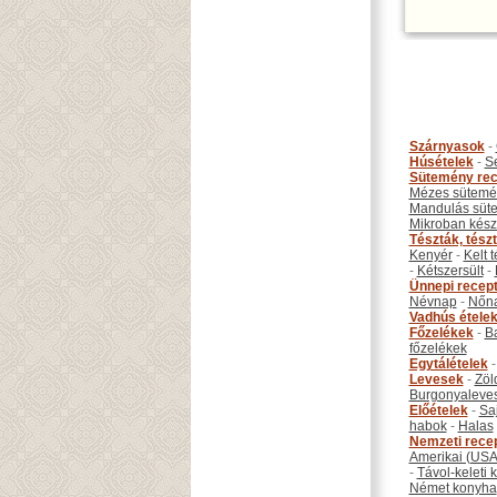
Szárnyasok
-
Húsételek
-
S
Sütemény rec
Mézes sütemé
Mandulás süt
Mikroban készí
Tészták, tész
Kenyér
-
Kelt 
-
Kétszersült
-
Ünnepi recep
Névnap
-
Nőn
Vadhús étele
Főzelékek
-
B
főzelékek
Egytálételek
Levesek
-
Zöl
Burgonyaleve
Előételek
-
Sa
habok
-
Halas
Nemzeti rece
Amerikai (USA
-
Távol-keleti
Német konyha