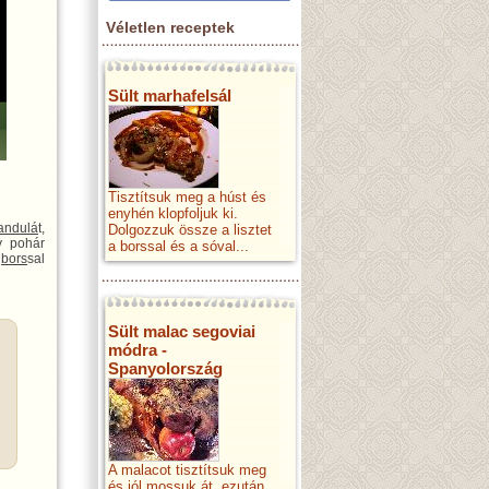
Véletlen receptek
Sült marhafelsál
Tisztítsuk meg a húst és
enyhén klopfoljuk ki.
andulá
t,
Dolgozzuk össze a lisztet
y pohár
a borssal és a sóval...
,
bors
sal
Sült malac segoviai
módra -
Spanyolország
A malacot tisztítsuk meg
és jól mossuk át, ezután