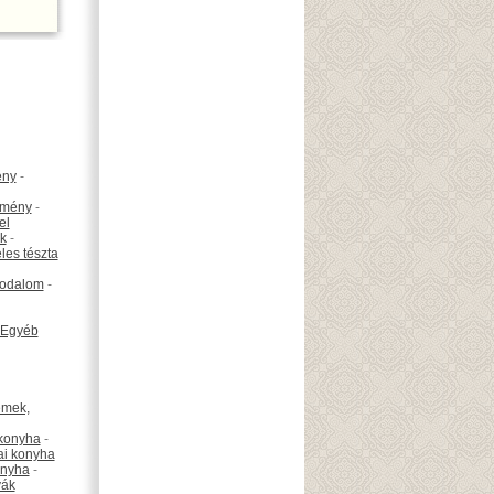
ény
-
emény
-
el
k
-
les tészta
odalom
-
Egyéb
émek,
konyha
-
ai konyha
onyha
-
vák