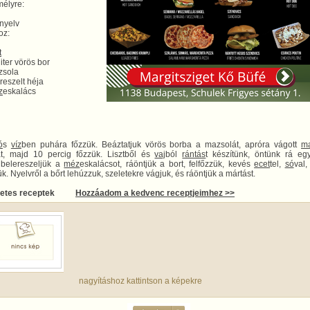
élyre:
nyelv
oz:
t
iter vörös bor
zsola
reszelt héja
z
eskalács
ó
s
víz
ben puhára főzzük. Beáztatjuk vörös borba a mazsolát, apróra vágott
m
at, majd 10 percig főzzük. Lisztből és
vaj
ból
rántás
t készítünk, öntünk rá eg
, belereszeljük a
méz
eskalácsot, ráöntjük a bort, felfőzzük, kevés
ecet
tel,
só
val
k. Nyelvről a bőrt lehúzzuk, szeletekre vágjuk, és ráöntjük a mártást.
letes receptek
Hozzáadom a kedvenc receptjeimhez >>
nagyításhoz kattintson a képekre