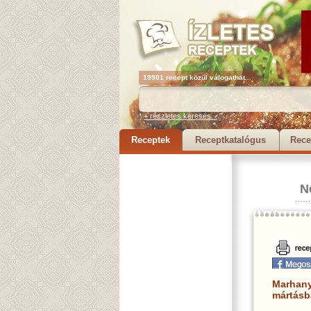
19901 recept közül válogathat...
+ részletes keresés...
Receptek
Receptkatalógus
Rece
N
Marhany
mártásb