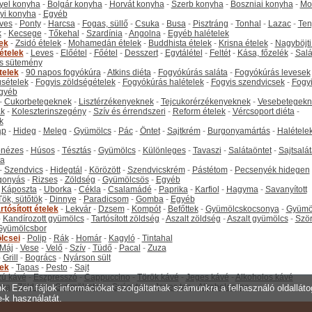
yel konyha
-
Bolgár konyha
-
Horvát konyha
-
Szerb konyha
-
Boszniai konyha
-
Mo
yi konyha
-
Egyéb
ves
-
Ponty
-
Harcsa
-
Fogas, süllő
-
Csuka
-
Busa
-
Pisztráng
-
Tonhal
-
Lazac
-
Ten
k
-
Kecsege
-
Tőkehal
-
Szardínia
-
Angolna
-
Egyéb halételek
tek
-
Zsidó ételek
-
Mohamedán ételek
-
Buddhista ételek
-
Krisna ételek
-
Nagyböjti
ételek
-
Leves
-
Előétel
-
Főétel
-
Desszert
-
Egytálétel
-
Feltét
-
Kása, főzelék
-
Salá
s sütemény
telek
-
90 napos fogyókúra
-
Atkins diéta
-
Fogyókúrás saláta
-
Fogyókúrás levesek
sételek
-
Fogyis zöldségételek
-
Fogyókúrás halételek
-
Fogyis szendvicsek
-
Fogy
gyéb
-
Cukorbetegeknek
-
Lisztérzékenyeknek
-
Tejcukorérzékenyeknek
-
Vesebetegekn
k
-
Koleszterinszegény
-
Szív és érrendszeri
-
Reform ételek
-
Vércsoport diéta
-
k
ap
-
Hideg
-
Meleg
-
Gyümölcs
-
Pác
-
Öntet
-
Sajtkrém
-
Burgonyamártás
-
Halétele
onézes
-
Húsos
-
Tésztás
-
Gyümölcs
-
Különleges
-
Tavaszi
-
Salátaöntet
-
Sajtsalá
ta
-
Szendvics
-
Hidegtál
-
Körözött
-
Szendvicskrém
-
Pástétom
-
Pecsenyék hidegen
gonyás
-
Rizses
-
Zöldség
-
Gyümölcsös
-
Egyéb
-
Káposzta
-
Uborka
-
Cékla
-
Csalamádé
-
Paprika
-
Karfiol
-
Hagyma
-
Savanyított
Tök, sütőtök
-
Dinnye
-
Paradicsom
-
Gomba
-
Egyéb
rtósított ételek
-
Lekvár
-
Dzsem
-
Kompót
-
Befőttek
-
Gyümölcskocsonya
-
Gyümö
-
Kandírozott gyümölcs
-
Tartósított zöldség
-
Aszalt zöldség
-
Aszalt gyümölcs
-
Szö
Gyümölcsbor
lcsei
-
Polip
-
Rák
-
Homár
-
Kagyló
-
Tintahal
Máj
-
Vese
-
Velő
-
Szív
-
Tüdő
-
Pacal
-
Zuza
-
Grill
-
Bogrács
-
Nyárson sült
tek
-
Tapas
-
Pesto
-
Sajt
ú kávé
-
Eszpresszó
-
Cappuccino
-
Török kávé
-
Jeges kávé
-
Alkoholos kávé
tea
-
Zöld tea
-
Gyümölcstea
-
Gyógytea
-
Jeges tea
-
Alkoholos tea
unk. Ezen fájlok információkat szolgáltatnak számunkra a felhasználó oldallát
e-k használatát.