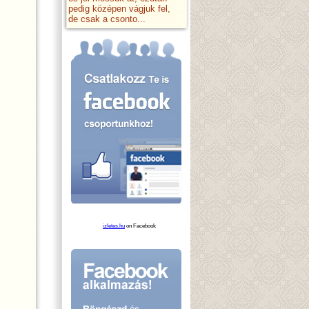
pedig középen vágjuk fel,
de csak a csonto...
izletes.hu
on Facebook