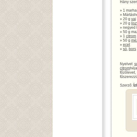
Hány szem
» 1 marha
» Mártásh
» 20 g
vaj
» 20 g
lisz
» negyed l
» 50 g ma
» 1
citrom
» 50 g
mé
»
ecet
»
só
,
bors
Nyelvet
s
citrom
héj
főzőlevet
fűszerezzü
Szerző:
Íz