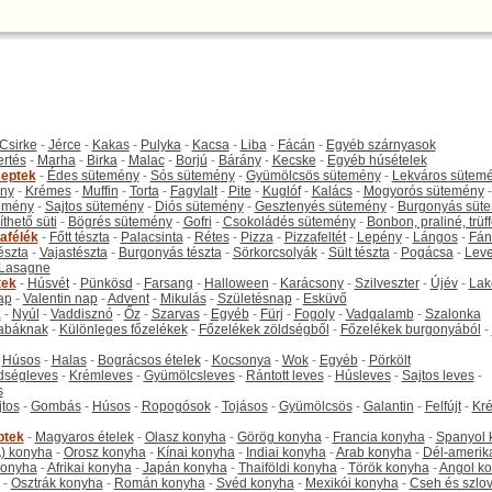
Csirke
-
Jérce
-
Kakas
-
Pulyka
-
Kacsa
-
Liba
-
Fácán
-
Egyéb szárnyasok
ertés
-
Marha
-
Birka
-
Malac
-
Borjú
-
Bárány
-
Kecske
-
Egyéb húsételek
eptek
-
Édes sütemény
-
Sós sütemény
-
Gyümölcsös sütemény
-
Lekváros sütem
ny
-
Krémes
-
Muffin
-
Torta
-
Fagylalt
-
Pite
-
Kuglóf
-
Kalács
-
Mogyorós sütemény
-
emény
-
Sajtos sütemény
-
Diós sütemény
-
Gesztenyés sütemény
-
Burgonyás süt
thető süti
-
Bögrés sütemény
-
Gofri
-
Csokoládés sütemény
-
Bonbon, praliné, trüff
tafélék
-
Főtt tészta
-
Palacsinta
-
Rétes
-
Pizza
-
Pizzafeltét
-
Lepény
-
Lángos
-
Fán
tészta
-
Vajastészta
-
Burgonyás tészta
-
Sörkorcsolyák
-
Sült tészta
-
Pogácsa
-
Leve
Lasagne
tek
-
Húsvét
-
Pünkösd
-
Farsang
-
Halloween
-
Karácsony
-
Szilveszter
-
Újév
-
Lak
ap
-
Valentin nap
-
Advent
-
Mikulás
-
Születésnap
-
Esküvő
k
-
Nyúl
-
Vaddisznó
-
Őz
-
Szarvas
-
Egyéb
-
Fürj
-
Fogoly
-
Vadgalamb
-
Szalonka
abáknak
-
Különleges főzelékek
-
Főzelékek zöldségből
-
Főzelékek burgonyából
-
-
Húsos
-
Halas
-
Bográcsos ételek
-
Kocsonya
-
Wok
-
Egyéb
-
Pörkölt
dségleves
-
Krémleves
-
Gyümölcsleves
-
Rántott leves
-
Húsleves
-
Sajtos leves
-
s
jtos
-
Gombás
-
Húsos
-
Ropogósok
-
Tojásos
-
Gyümölcsös
-
Galantin
-
Felfújt
-
Kr
ptek
-
Magyaros ételek
-
Olasz konyha
-
Görög konyha
-
Francia konyha
-
Spanyol 
) konyha
-
Orosz konyha
-
Kínai konyha
-
Indiai konyha
-
Arab konyha
-
Dél-amerik
 konyha
-
Afrikai konyha
-
Japán konyha
-
Thaiföldi konyha
-
Török konyha
-
Angol k
-
Osztrák konyha
-
Román konyha
-
Svéd konyha
-
Mexikói konyha
-
Cseh és szlo