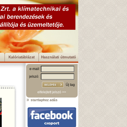
Kalóriatáblázat
Használati útmutató
e-mail:
jelszó:
Új tag
elfelejtett jelszó >>
startlaphoz adás