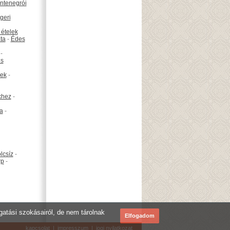
ntenegrói
geri
 ételek
ta
-
Édes
-
is
ek
-
khez
-
ta
-
lcsíz
-
rp
-
ogatási szokásairól, de nem tárolnak
Elfogadom
kapcsolat
|
impresszum
|
jogi nyilatkozat