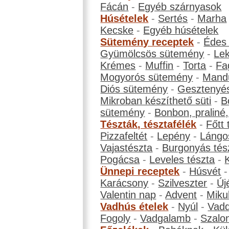
Fácán
-
Egyéb szárnyasok
Húsételek
-
Sertés
-
Marha
Kecske
-
Egyéb húsételek
Sütemény receptek
-
Édes
Gyümölcsös sütemény
-
Le
Krémes
-
Muffin
-
Torta
-
Fa
Mogyorós sütemény
-
Mand
Diós sütemény
-
Gesztenyé
Mikroban készíthető süti
-
B
sütemény
-
Bonbon, praliné, 
Tészták, tésztafélék
-
Főtt 
Pizzafeltét
-
Lepény
-
Lángo
Vajastészta
-
Burgonyás tés
Pogácsa
-
Leveles tészta
-
Ünnepi receptek
-
Húsvét
Karácsony
-
Szilveszter
-
Új
Valentin nap
-
Advent
-
Miku
Vadhús ételek
-
Nyúl
-
Vadd
Fogoly
-
Vadgalamb
-
Szalo