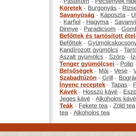
-
Pástétom
-
Pecsenyék hid
Köretek
-
Burgonyás
-
Rizs
Savanyúság
-
Káposzta
-
U
-
Karfiol
-
Hagyma
-
Savanyí
Dinnye
-
Paradicsom
-
Gom
Befőttek és tartósított éte
Befőttek
-
Gyümölcskocson
Kandírozott gyümölcs
-
Tart
Aszalt gyümölcs
-
Szörp
-
Íz
Tenger gyümölcsei
-
Polip
Belsőségek
-
Máj
-
Vese
-
Szabadtűzön
-
Grill
-
Bográ
Ínyenc receptek
-
Tapas
-
Kávék
-
Hosszú kávé
-
Eszp
Jeges kávé
-
Alkoholos káv
Teák
-
Fekete tea
-
Zöld tea
tea
-
Alkoholos tea