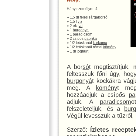
recept
Hány személyre: 4
» 1,5 dl feles sárgabor
só
» 1,5 l
víz
» 2 ek.
vaj
» 1
burgonya
» 1
paradicsom
» 2 csípős
paprika
» 1/2 teáskanál
kurkuma
» 1/2 teáskanál római
kömény
» 1 dl
joghurt
A bor
só
t megtisztítjuk,
feltesszük főni úgy, ho
burgonyá
t kockákra vág
meg. A
kömény
t meg
hozzáadjuk a csípős
pa
adjuk. A
paradicsom
o
felszeleteljük, és a
bur
Végül levesszük a tűzről,
Szerző:
Ízletes recepte