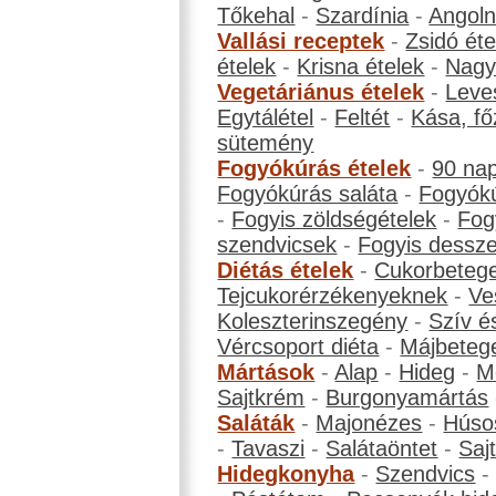
Tőkehal
-
Szardínia
-
Angol
Vallási receptek
-
Zsidó éte
ételek
-
Krisna ételek
-
Nagyb
Vegetáriánus ételek
-
Leve
Egytálétel
-
Feltét
-
Kása, fő
sütemény
Fogyókúrás ételek
-
90 na
Fogyókúrás saláta
-
Fogyókú
-
Fogyis zöldségételek
-
Fog
szendvicsek
-
Fogyis dessze
Diétás ételek
-
Cukorbeteg
Tejcukorérzékenyeknek
-
Ve
Koleszterinszegény
-
Szív é
Vércsoport diéta
-
Májbeteg
Mártások
-
Alap
-
Hideg
-
M
Sajtkrém
-
Burgonyamártás
Saláták
-
Majonézes
-
Húso
-
Tavaszi
-
Salátaöntet
-
Saj
Hidegkonyha
-
Szendvics