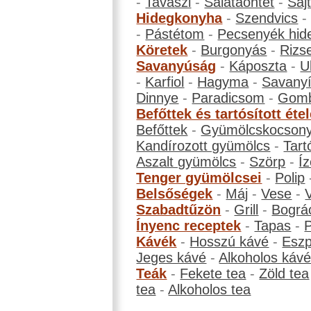
-
Tavaszi
-
Salátaöntet
-
Saj
Hidegkonyha
-
Szendvics
-
Pástétom
-
Pecsenyék hid
Köretek
-
Burgonyás
-
Rizs
Savanyúság
-
Káposzta
-
U
-
Karfiol
-
Hagyma
-
Savanyí
Dinnye
-
Paradicsom
-
Gom
Befőttek és tartósított éte
Befőttek
-
Gyümölcskocson
Kandírozott gyümölcs
-
Tart
Aszalt gyümölcs
-
Szörp
-
Íz
Tenger gyümölcsei
-
Polip
Belsőségek
-
Máj
-
Vese
-
Szabadtűzön
-
Grill
-
Bográ
Ínyenc receptek
-
Tapas
-
Kávék
-
Hosszú kávé
-
Eszp
Jeges kávé
-
Alkoholos káv
Teák
-
Fekete tea
-
Zöld tea
tea
-
Alkoholos tea