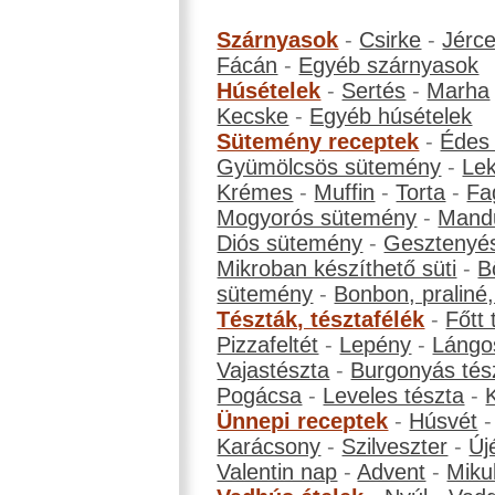
Szárnyasok
-
Csirke
-
Jérc
Fácán
-
Egyéb szárnyasok
Húsételek
-
Sertés
-
Marha
Kecske
-
Egyéb húsételek
Sütemény receptek
-
Édes
Gyümölcsös sütemény
-
Le
Krémes
-
Muffin
-
Torta
-
Fa
Mogyorós sütemény
-
Mand
Diós sütemény
-
Gesztenyé
Mikroban készíthető süti
-
B
sütemény
-
Bonbon, praliné, 
Tészták, tésztafélék
-
Főtt 
Pizzafeltét
-
Lepény
-
Lángo
Vajastészta
-
Burgonyás tés
Pogácsa
-
Leveles tészta
-
Ünnepi receptek
-
Húsvét
Karácsony
-
Szilveszter
-
Új
Valentin nap
-
Advent
-
Miku