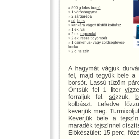
» 500 g feles bor
só
» 1 vörös
hagyma
» 2
sárgarépa
»
só
,
bors
» karikára vágott füstölt kolbász
» 1 ek.
vaj
» 2 ek.
repceolaj
» 2 ek. reszelt
gyömbér
» 1 csirkehús- vagy zöldségleves-
kocka
» 2 dl
tej
szín
A
hagymá
t vágjuk durv
fel, majd tegyük bele a
bor
só
t. Lassú tűzőm páro
Öntsük fel 1 liter
víz
z
forraljuk fel.
só
zzuk,
b
kolbászt. Lefedve főz
keverjük meg. Turmixolju
Keverjük bele a
tej
szí
maradék
tej
színnel díszít
Előkészület: 15 perc, főzé