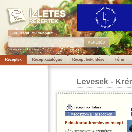
19901 recept közül válogathat...
+ részletes keresés...
Receptek
Receptkatalógus
Recept beküldése
Fórum
Levesek
-
Kré
Felesborsó-krémleves recept
Hány személyre: 4 személyre