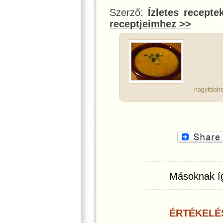
Szerző:
Ízletes recepte
receptjeimhez >>
nagyításho
Másoknak íg
ÉRTÉKELÉ