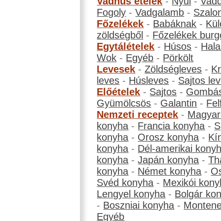
Vadhús ételek
-
Nyúl
-
Vadd
Fogoly
-
Vadgalamb
-
Szalo
Főzelékek
-
Babáknak
-
Kül
zöldségből
-
Főzelékek burg
Egytálételek
-
Húsos
-
Hala
Wok
-
Egyéb
-
Pörkölt
Levesek
-
Zöldségleves
-
K
leves
-
Húsleves
-
Sajtos le
Előételek
-
Sajtos
-
Gombá
Gyümölcsös
-
Galantin
-
Fel
Nemzeti receptek
-
Magyar
konyha
-
Francia konyha
-
S
konyha
-
Orosz konyha
-
Kí
konyha
-
Dél-amerikai kony
konyha
-
Japán konyha
-
Th
konyha
-
Német konyha
-
Os
Svéd konyha
-
Mexikói kony
Lengyel konyha
-
Bolgár ko
-
Boszniai konyha
-
Montene
Egyéb