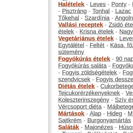
Halételek
-
Leves
-
Ponty
-
-
Pisztráng
-
Tonhal
-
Lazac
Tőkehal
-
Szardínia
-
Angol
Vallási receptek
-
Zsidó éte
ételek
-
Krisna ételek
-
Nagyb
Vegetáriánus ételek
-
Leve
Egytálétel
-
Feltét
-
Kása, fő
sütemény
Fogyókúrás ételek
-
90 na
Fogyókúrás saláta
-
Fogyókú
-
Fogyis zöldségételek
-
Fog
szendvicsek
-
Fogyis dessze
Diétás ételek
-
Cukorbeteg
Tejcukorérzékenyeknek
-
Ve
Koleszterinszegény
-
Szív é
Vércsoport diéta
-
Májbeteg
Mártások
-
Alap
-
Hideg
-
M
Sajtkrém
-
Burgonyamártás
Saláták
-
Majonézes
-
Húso