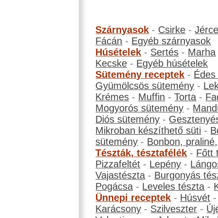
Szárnyasok
-
Csirke
-
Jérc
Fácán
-
Egyéb szárnyasok
Húsételek
-
Sertés
-
Marha
Kecske
-
Egyéb húsételek
Sütemény receptek
-
Édes
Gyümölcsös sütemény
-
Le
Krémes
-
Muffin
-
Torta
-
Fa
Mogyorós sütemény
-
Mand
Diós sütemény
-
Gesztenyé
Mikroban készíthető süti
-
B
sütemény
-
Bonbon, praliné, 
Tészták, tésztafélék
-
Főtt 
Pizzafeltét
-
Lepény
-
Lángo
Vajastészta
-
Burgonyás tés
Pogácsa
-
Leveles tészta
-
Ünnepi receptek
-
Húsvét
Karácsony
-
Szilveszter
-
Új