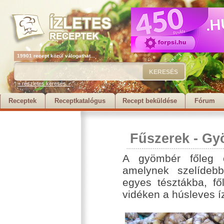
19901 recept közül válogathat...
+ részletes keresés...
Receptek
Receptkatalógus
Recept beküldése
Fórum
Fűszerek
-
Gy
A gyömbér főleg o
amelynek szelídeb
egyes tésztákba, f
vidéken a húsleves íz