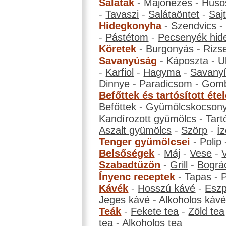
Saláták
-
Majonézes
-
Húso
-
Tavaszi
-
Salátaöntet
-
Saj
Hidegkonyha
-
Szendvics
-
Pástétom
-
Pecsenyék hid
Köretek
-
Burgonyás
-
Rizs
Savanyúság
-
Káposzta
-
U
-
Karfiol
-
Hagyma
-
Savanyí
Dinnye
-
Paradicsom
-
Gom
Befőttek és tartósított éte
Befőttek
-
Gyümölcskocson
Kandírozott gyümölcs
-
Tart
Aszalt gyümölcs
-
Szörp
-
Íz
Tenger gyümölcsei
-
Polip
Belsőségek
-
Máj
-
Vese
-
Szabadtűzön
-
Grill
-
Bográ
Ínyenc receptek
-
Tapas
-
Kávék
-
Hosszú kávé
-
Eszp
Jeges kávé
-
Alkoholos káv
Teák
-
Fekete tea
-
Zöld tea
tea
-
Alkoholos tea