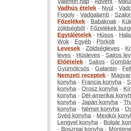
Valentin nap
-
Advent
-
Miku
Vadhús ételek
-
Nyúl
-
Vadd
Fogoly
-
Vadgalamb
-
Szalo
Főzelékek
-
Babáknak
-
Kül
zöldségből
-
Főzelékek burg
Egytálételek
-
Húsos
-
Hala
Wok
-
Egyéb
-
Pörkölt
Levesek
-
Zöldségleves
-
K
leves
-
Húsleves
-
Sajtos le
Előételek
-
Sajtos
-
Gombá
Gyümölcsös
-
Galantin
-
Fel
Nemzeti receptek
-
Magyar
konyha
-
Francia konyha
-
S
konyha
-
Orosz konyha
-
Kí
konyha
-
Dél-amerikai kony
konyha
-
Japán konyha
-
Th
konyha
-
Német konyha
-
Os
Svéd konyha
-
Mexikói kony
Lengyel konyha
-
Bolgár ko
-
Boszniai konyha
-
Montene