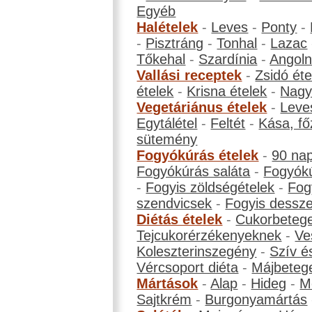
Egyéb
Halételek
-
Leves
-
Ponty
-
-
Pisztráng
-
Tonhal
-
Lazac
Tőkehal
-
Szardínia
-
Angol
Vallási receptek
-
Zsidó éte
ételek
-
Krisna ételek
-
Nagyb
Vegetáriánus ételek
-
Leve
Egytálétel
-
Feltét
-
Kása, fő
sütemény
Fogyókúrás ételek
-
90 na
Fogyókúrás saláta
-
Fogyókú
-
Fogyis zöldségételek
-
Fog
szendvicsek
-
Fogyis dessze
Diétás ételek
-
Cukorbeteg
Tejcukorérzékenyeknek
-
Ve
Koleszterinszegény
-
Szív é
Vércsoport diéta
-
Májbeteg
Mártások
-
Alap
-
Hideg
-
M
Sajtkrém
-
Burgonyamártás