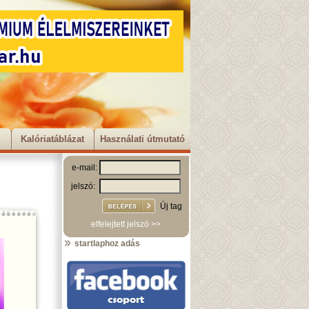
Kalóriatáblázat
Használati útmutató
e-mail:
jelszó:
Új tag
elfelejtett jelszó >>
startlaphoz adás