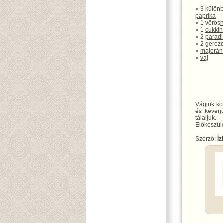
» 3 különb
paprika
» 1 vörös
» 1
cukkin
» 2
parad
» 2 gerez
»
majorán
»
vaj
Vágjuk ko
és kever
tálaljuk.
Előkészüle
Szerző:
Íz