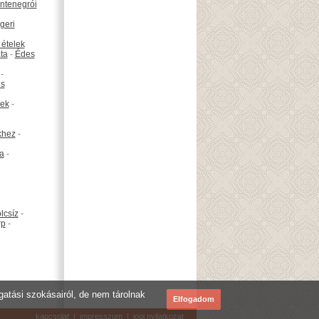
ntenegrói
geri
 ételek
ta
-
Édes
-
is
ek
-
khez
-
ta
-
lcsíz
-
rp
-
ogatási szokásairól, de nem tárolnak
Elfogadom
kapcsolat
|
impresszum
|
jogi nyilatkozat