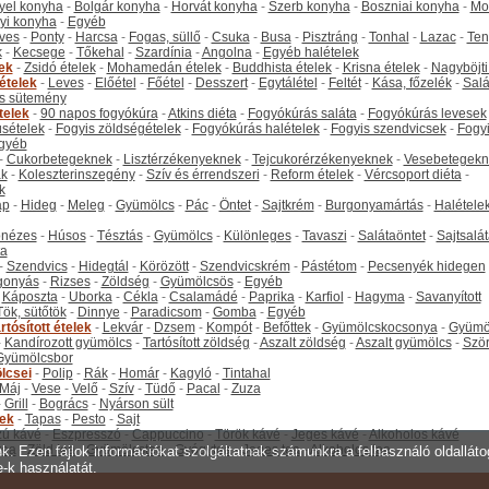
yel konyha
-
Bolgár konyha
-
Horvát konyha
-
Szerb konyha
-
Boszniai konyha
-
Mo
yi konyha
-
Egyéb
ves
-
Ponty
-
Harcsa
-
Fogas, süllő
-
Csuka
-
Busa
-
Pisztráng
-
Tonhal
-
Lazac
-
Ten
k
-
Kecsege
-
Tőkehal
-
Szardínia
-
Angolna
-
Egyéb halételek
tek
-
Zsidó ételek
-
Mohamedán ételek
-
Buddhista ételek
-
Krisna ételek
-
Nagyböjti
ételek
-
Leves
-
Előétel
-
Főétel
-
Desszert
-
Egytálétel
-
Feltét
-
Kása, főzelék
-
Salá
s sütemény
telek
-
90 napos fogyókúra
-
Atkins diéta
-
Fogyókúrás saláta
-
Fogyókúrás levesek
sételek
-
Fogyis zöldségételek
-
Fogyókúrás halételek
-
Fogyis szendvicsek
-
Fogy
gyéb
-
Cukorbetegeknek
-
Lisztérzékenyeknek
-
Tejcukorérzékenyeknek
-
Vesebetegekn
k
-
Koleszterinszegény
-
Szív és érrendszeri
-
Reform ételek
-
Vércsoport diéta
-
k
ap
-
Hideg
-
Meleg
-
Gyümölcs
-
Pác
-
Öntet
-
Sajtkrém
-
Burgonyamártás
-
Halétele
onézes
-
Húsos
-
Tésztás
-
Gyümölcs
-
Különleges
-
Tavaszi
-
Salátaöntet
-
Sajtsalá
ta
-
Szendvics
-
Hidegtál
-
Körözött
-
Szendvicskrém
-
Pástétom
-
Pecsenyék hidegen
gonyás
-
Rizses
-
Zöldség
-
Gyümölcsös
-
Egyéb
-
Káposzta
-
Uborka
-
Cékla
-
Csalamádé
-
Paprika
-
Karfiol
-
Hagyma
-
Savanyított
Tök, sütőtök
-
Dinnye
-
Paradicsom
-
Gomba
-
Egyéb
rtósított ételek
-
Lekvár
-
Dzsem
-
Kompót
-
Befőttek
-
Gyümölcskocsonya
-
Gyümö
-
Kandírozott gyümölcs
-
Tartósított zöldség
-
Aszalt zöldség
-
Aszalt gyümölcs
-
Szö
Gyümölcsbor
lcsei
-
Polip
-
Rák
-
Homár
-
Kagyló
-
Tintahal
Máj
-
Vese
-
Velő
-
Szív
-
Tüdő
-
Pacal
-
Zuza
-
Grill
-
Bogrács
-
Nyárson sült
tek
-
Tapas
-
Pesto
-
Sajt
ú kávé
-
Eszpresszó
-
Cappuccino
-
Török kávé
-
Jeges kávé
-
Alkoholos kávé
tea
-
Zöld tea
-
Gyümölcstea
-
Gyógytea
-
Jeges tea
-
Alkoholos tea
unk. Ezen fájlok információkat szolgáltatnak számunkra a felhasználó oldallát
e-k használatát.