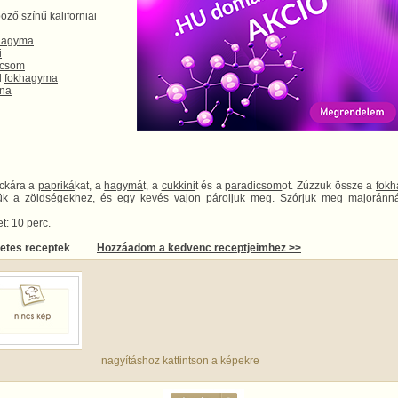
öző színű kaliforniai
hagyma
i
icsom
d
fokhagyma
na
ckára a
papriká
kat, a
hagymá
t, a
cukkini
t és a
paradicsom
ot. Zúzzuk össze a
fok
jük a zöldségekhez, és egy kevés
vaj
on pároljuk meg. Szórjuk meg
majoránn
t: 10 perc.
letes receptek
Hozzáadom a kedvenc receptjeimhez >>
nagyításhoz kattintson a képekre