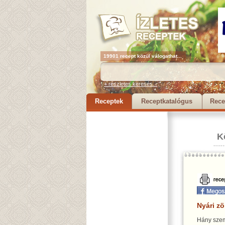
19901 recept közül válogathat...
+ részletes keresés...
Receptek
Receptkatalógus
Rece
K
Nyári zö
Hány szem