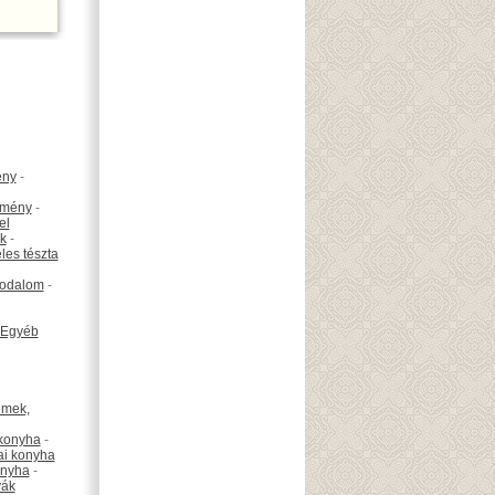
ény
-
emény
-
el
k
-
les tészta
odalom
-
Egyéb
émek,
konyha
-
ai konyha
onyha
-
vák