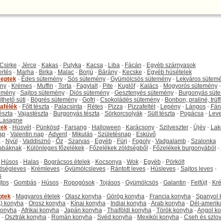
Csirke
-
Jérce
-
Kakas
-
Pulyka
-
Kacsa
-
Liba
-
Fácán
-
Egyéb szárnyasok
ertés
-
Marha
-
Birka
-
Malac
-
Borjú
-
Bárány
-
Kecske
-
Egyéb húsételek
eptek
-
Édes sütemény
-
Sós sütemény
-
Gyümölcsös sütemény
-
Lekváros sütem
ny
-
Krémes
-
Muffin
-
Torta
-
Fagylalt
-
Pite
-
Kuglóf
-
Kalács
-
Mogyorós sütemény
-
emény
-
Sajtos sütemény
-
Diós sütemény
-
Gesztenyés sütemény
-
Burgonyás süt
thető süti
-
Bögrés sütemény
-
Gofri
-
Csokoládés sütemény
-
Bonbon, praliné, trüff
tafélék
-
Főtt tészta
-
Palacsinta
-
Rétes
-
Pizza
-
Pizzafeltét
-
Lepény
-
Lángos
-
Fán
tészta
-
Vajastészta
-
Burgonyás tészta
-
Sörkorcsolyák
-
Sült tészta
-
Pogácsa
-
Leve
Lasagne
tek
-
Húsvét
-
Pünkösd
-
Farsang
-
Halloween
-
Karácsony
-
Szilveszter
-
Újév
-
Lak
ap
-
Valentin nap
-
Advent
-
Mikulás
-
Születésnap
-
Esküvő
k
-
Nyúl
-
Vaddisznó
-
Őz
-
Szarvas
-
Egyéb
-
Fürj
-
Fogoly
-
Vadgalamb
-
Szalonka
abáknak
-
Különleges főzelékek
-
Főzelékek zöldségből
-
Főzelékek burgonyából
-
-
Húsos
-
Halas
-
Bográcsos ételek
-
Kocsonya
-
Wok
-
Egyéb
-
Pörkölt
dségleves
-
Krémleves
-
Gyümölcsleves
-
Rántott leves
-
Húsleves
-
Sajtos leves
-
s
jtos
-
Gombás
-
Húsos
-
Ropogósok
-
Tojásos
-
Gyümölcsös
-
Galantin
-
Felfújt
-
Kr
ptek
-
Magyaros ételek
-
Olasz konyha
-
Görög konyha
-
Francia konyha
-
Spanyol 
) konyha
-
Orosz konyha
-
Kínai konyha
-
Indiai konyha
-
Arab konyha
-
Dél-amerik
 konyha
-
Afrikai konyha
-
Japán konyha
-
Thaiföldi konyha
-
Török konyha
-
Angol k
-
Osztrák konyha
-
Román konyha
-
Svéd konyha
-
Mexikói konyha
-
Cseh és szlo