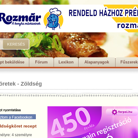
pt beküldése
Fórum
Lexikon
Alapanyagok
Fűszerek
öretek
-
Zöldség
ldségköret recept
élyre: 4 személyre