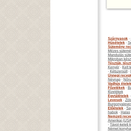
Szárnyasok
-
Húsételek
-
S
Sütemény rec
Mézes sütemé
Mandulás süt
Mikroban készí
Tészták, tész
Kenyér
-
Kelt 
-
Kétszersült
-
Ünnepi recep
Névnap
-
Nőn
Vadhús étele
Főzelékek
-
B
főzelékek
Egytálételek
Levesek
-
Zöl
Burgonyaleve
Előételek
-
Sa
habok
-
Halas
Nemzeti rece
Amerikai (USA
-
Távol-keleti
Német konyha