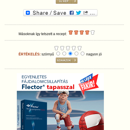
Másoknak így tetszett a recept:
ÉRTÉKELÉS:
szörnyű
nagyon jó