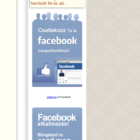
hevítsük fel és ad...
izletes.hu
on Facebook