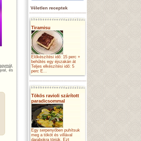
Véletlen receptek
Tiramisu
Előkészítési idő: 15 perc +
behűtés egy éjszakán át
hagymá
t,
Teljes elkészítési idő: 5
á
val, és
perc E...
Tökös ravioli szárított
paradicsommal
Egy serpenyőben puhítsuk
meg a tököt és villával
darabokra törjük. Ezt