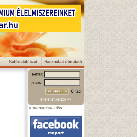
Kalóriatáblázat
Használati útmutató
e-mail:
jelszó:
Új tag
elfelejtett jelszó >>
startlaphoz adás