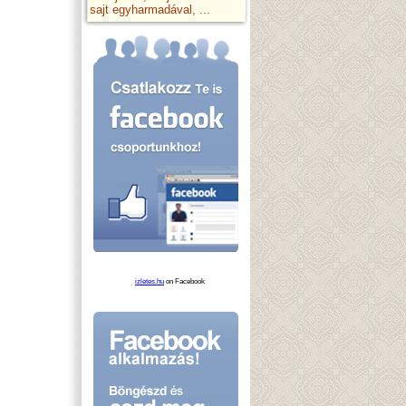
sajt egyharmadával, ...
izletes.hu
on Facebook