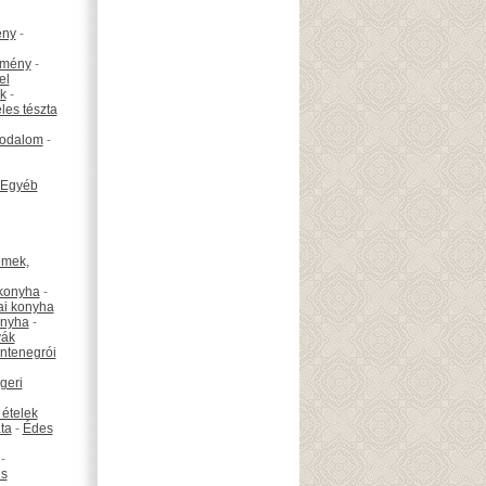
ény
-
emény
-
el
k
-
les tészta
odalom
-
Egyéb
émek,
konyha
-
ai konyha
onyha
-
vák
ntenegrói
geri
 ételek
ta
-
Édes
-
is