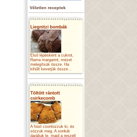
Véletlen receptek
Liegnitzi bombák
Első lépésként a cukrot,
Rama margarint, mézet
melegítsük össze. Ha
kihűlt keverjük össze...
Töltött rántott
csirkecomb
A húst csontozzuk ki, és
sózzuk meg. A sonkát
daráljuk le, majd a reszelt