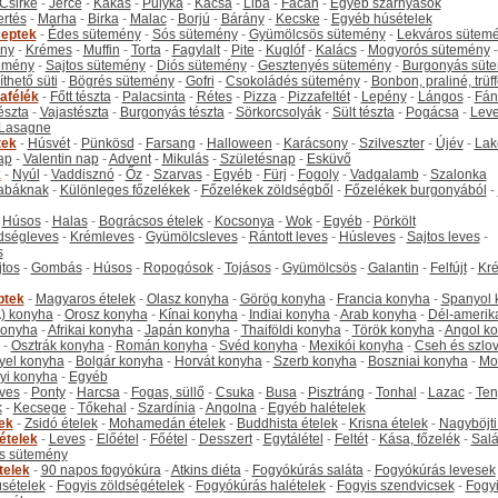
Csirke
-
Jérce
-
Kakas
-
Pulyka
-
Kacsa
-
Liba
-
Fácán
-
Egyéb szárnyasok
ertés
-
Marha
-
Birka
-
Malac
-
Borjú
-
Bárány
-
Kecske
-
Egyéb húsételek
eptek
-
Édes sütemény
-
Sós sütemény
-
Gyümölcsös sütemény
-
Lekváros sütem
ny
-
Krémes
-
Muffin
-
Torta
-
Fagylalt
-
Pite
-
Kuglóf
-
Kalács
-
Mogyorós sütemény
-
emény
-
Sajtos sütemény
-
Diós sütemény
-
Gesztenyés sütemény
-
Burgonyás süt
thető süti
-
Bögrés sütemény
-
Gofri
-
Csokoládés sütemény
-
Bonbon, praliné, trüff
tafélék
-
Főtt tészta
-
Palacsinta
-
Rétes
-
Pizza
-
Pizzafeltét
-
Lepény
-
Lángos
-
Fán
tészta
-
Vajastészta
-
Burgonyás tészta
-
Sörkorcsolyák
-
Sült tészta
-
Pogácsa
-
Leve
Lasagne
tek
-
Húsvét
-
Pünkösd
-
Farsang
-
Halloween
-
Karácsony
-
Szilveszter
-
Újév
-
Lak
ap
-
Valentin nap
-
Advent
-
Mikulás
-
Születésnap
-
Esküvő
k
-
Nyúl
-
Vaddisznó
-
Őz
-
Szarvas
-
Egyéb
-
Fürj
-
Fogoly
-
Vadgalamb
-
Szalonka
abáknak
-
Különleges főzelékek
-
Főzelékek zöldségből
-
Főzelékek burgonyából
-
-
Húsos
-
Halas
-
Bográcsos ételek
-
Kocsonya
-
Wok
-
Egyéb
-
Pörkölt
dségleves
-
Krémleves
-
Gyümölcsleves
-
Rántott leves
-
Húsleves
-
Sajtos leves
-
s
jtos
-
Gombás
-
Húsos
-
Ropogósok
-
Tojásos
-
Gyümölcsös
-
Galantin
-
Felfújt
-
Kr
ptek
-
Magyaros ételek
-
Olasz konyha
-
Görög konyha
-
Francia konyha
-
Spanyol 
) konyha
-
Orosz konyha
-
Kínai konyha
-
Indiai konyha
-
Arab konyha
-
Dél-amerik
 konyha
-
Afrikai konyha
-
Japán konyha
-
Thaiföldi konyha
-
Török konyha
-
Angol k
-
Osztrák konyha
-
Román konyha
-
Svéd konyha
-
Mexikói konyha
-
Cseh és szlo
yel konyha
-
Bolgár konyha
-
Horvát konyha
-
Szerb konyha
-
Boszniai konyha
-
Mo
yi konyha
-
Egyéb
ves
-
Ponty
-
Harcsa
-
Fogas, süllő
-
Csuka
-
Busa
-
Pisztráng
-
Tonhal
-
Lazac
-
Ten
k
-
Kecsege
-
Tőkehal
-
Szardínia
-
Angolna
-
Egyéb halételek
tek
-
Zsidó ételek
-
Mohamedán ételek
-
Buddhista ételek
-
Krisna ételek
-
Nagyböjti
ételek
-
Leves
-
Előétel
-
Főétel
-
Desszert
-
Egytálétel
-
Feltét
-
Kása, főzelék
-
Salá
s sütemény
telek
-
90 napos fogyókúra
-
Atkins diéta
-
Fogyókúrás saláta
-
Fogyókúrás levesek
sételek
-
Fogyis zöldségételek
-
Fogyókúrás halételek
-
Fogyis szendvicsek
-
Fogy