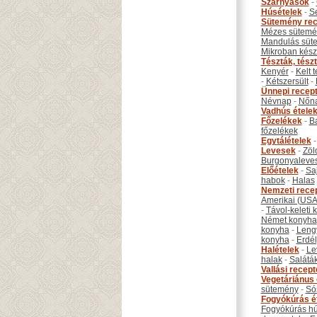
Szárnyasok
-
Húsételek
-
S
Sütemény rec
Mézes sütemé
Mandulás süt
Mikroban készí
Tészták, tész
Kenyér
-
Kelt 
-
Kétszersült
-
Ünnepi recep
Névnap
-
Nőn
Vadhús étele
Főzelékek
-
B
főzelékek
Egytálételek
Levesek
-
Zöl
Burgonyaleve
Előételek
-
Sa
habok
-
Halas
Nemzeti rece
Amerikai (USA
-
Távol-keleti
Német konyha
konyha
-
Leng
konyha
-
Erdél
Halételek
-
Le
halak
-
Salátá
Vallási recep
Vegetáriánus 
sütemény
-
Só
Fogyókúrás é
Fogyókúrás hú