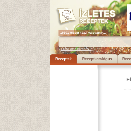
19901 recept közül válogathat...
+ részletes keresés...
Receptek
Receptkatalógus
Rece
E