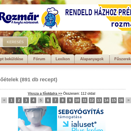
pt beküldése
Fórum
Lexikon
Alapanyagok
Fűszerek
lőételek
(891 db recept)
Vissza a főoldalra >>
Összesen: 112 oldal
<
1
2
3
4
5
6
7
8
9
10
11
12
13
14
15
16
>