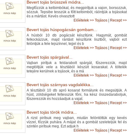
Bevert tojás brüsszeli módra...
Megfőzzük a kelbimbókat, és megpirítjuk a vajon, borsozzuk,
sózzuk. Tepsibe tesszük a főtt kelbimbót, ráöntjük a tojásokat
és a mártást. Kevés olvasztott
Előételek
>>
Tojásos
|
Recept >>
Bevert tojás húspogácsán gombam...
A húsból 10 db pogácsát készítünk. Hagymát, gombát
felkockázzuk, majd rántást készítünk lisztből, vajból ezt
felöntjük a fele tejszínnel, tejjel és b
Előételek
>>
Tojásos
|
Recept >>
Bevert tojás spárgával...
Vajban pirítjuk a feldarabolt spárgát, fűszerezzük, majd
megtöltjük vele a tésztából készült kosarakat. A töltelék
tetejére kerülnek a tojások, és a má
Előételek
>>
Tojásos
|
Recept >>
Bevert tojás szárnyas vagdalékka...
A tésztából 10 db apró kosarat formálunk és megsütjük. A
húst, zöldségeket feltesszük főni, ha kész összedaraboljuk,
fűszerezzük és hozzáadjuk a vajat.
Előételek
>>
Tojásos
|
Recept >>
Bevert tojás török módra...
A rizst pirítsuk meg vajban, miután felöntöttük egy kevés
vízzel, főzzük puhára. A májat és a gombát szeleteljük fel és
szintén pirítsuk meg. Ezt adjuk h
Előételek
>>
Tojásos
|
Recept >>