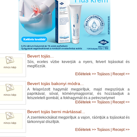
Bevert tojás...
Sós, ecetes vízbe keverjük a nyers, felvert tojásokat és
megfőzzük.
Előételek
>>
Tojásos
|
Recept >>
Bevert tojás bakonyi módra...
A felaprózott hagymát megpirítjuk, majd megszórjuk a
paprikával, sóval, köménymagporral, és hozzáadjuk a
felszeletelt gombát, a fokhagymát és a petrezselymet
Előételek
>>
Tojásos
|
Recept >>
Bevert tojás berni mártással...
A zsemlekockákat megpirítjuk a vajon, ráöntjük a tojásokat és
tárkonnyal díszítjük.
Előételek
>>
Tojásos
|
Recept >>