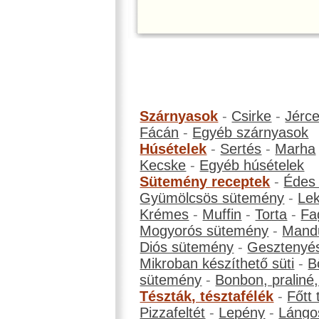
Szárnyasok
-
Csirke
-
Jérc
Fácán
-
Egyéb szárnyasok
Húsételek
-
Sertés
-
Marha
Kecske
-
Egyéb húsételek
Sütemény receptek
-
Édes
Gyümölcsös sütemény
-
Le
Krémes
-
Muffin
-
Torta
-
Fa
Mogyorós sütemény
-
Mand
Diós sütemény
-
Gesztenyé
Mikroban készíthető süti
-
B
sütemény
-
Bonbon, praliné, 
Tészták, tésztafélék
-
Főtt 
Pizzafeltét
-
Lepény
-
Lángo