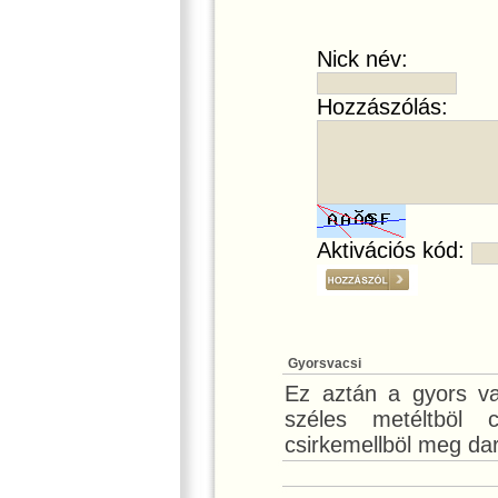
Nick név:
Hozzászólás:
Aktivációs kód:
Gyorsvacsi
Ez aztán a gyors va
széles metéltböl c
csirkemellböl meg dará