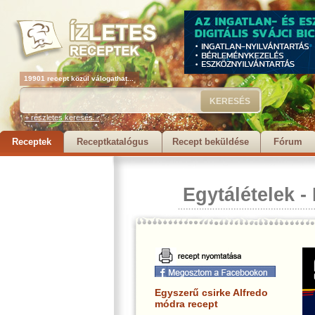
19901 recept közül válogathat...
+ részletes keresés...
Receptek
Receptkatalógus
Recept beküldése
Fórum
Egytálételek
-
Egyszerű csirke Alfredo
módra recept