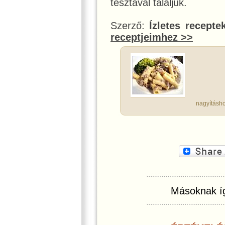
tésztával tálaljuk.
Szerző:
Ízletes recepte
receptjeimhez >>
nagyításho
Másoknak íg