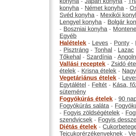
konyha
-
Japán konyha
-
Th
konyha
-
Német konyha
-
Os
Svéd konyha
-
Mexikói kony
Lengyel konyha
-
Bolgár ko
-
Boszniai konyha
-
Montene
Egyéb
Halételek
-
Leves
-
Ponty
-
-
Pisztráng
-
Tonhal
-
Lazac
Tőkehal
-
Szardínia
-
Angol
Vallási receptek
-
Zsidó éte
ételek
-
Krisna ételek
-
Nagyb
Vegetáriánus ételek
-
Leve
Egytálétel
-
Feltét
-
Kása, fő
sütemény
Fogyókúrás ételek
-
90 na
Fogyókúrás saláta
-
Fogyókú
-
Fogyis zöldségételek
-
Fog
szendvicsek
-
Fogyis dessze
Diétás ételek
-
Cukorbeteg
Tejcukorérzékenyeknek
-
Ve