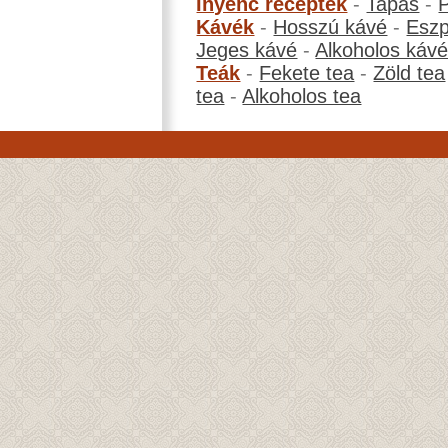
Ínyenc receptek
-
Tapas
-
Kávék
-
Hosszú kávé
-
Eszp
Jeges kávé
-
Alkoholos káv
Teák
-
Fekete tea
-
Zöld tea
tea
-
Alkoholos tea