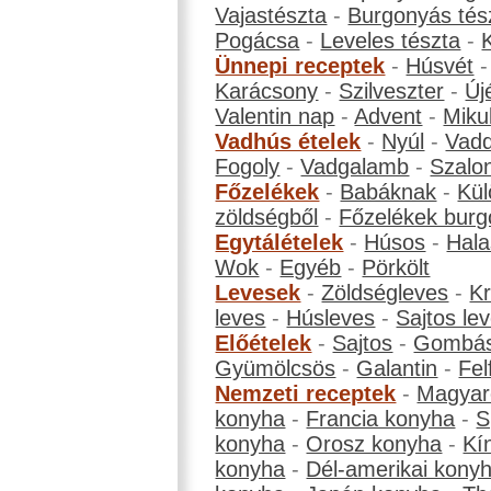
Vajastészta
-
Burgonyás tés
Pogácsa
-
Leveles tészta
-
Ünnepi receptek
-
Húsvét
Karácsony
-
Szilveszter
-
Új
Valentin nap
-
Advent
-
Miku
Vadhús ételek
-
Nyúl
-
Vadd
Fogoly
-
Vadgalamb
-
Szalo
Főzelékek
-
Babáknak
-
Kül
zöldségből
-
Főzelékek burg
Egytálételek
-
Húsos
-
Hala
Wok
-
Egyéb
-
Pörkölt
Levesek
-
Zöldségleves
-
K
leves
-
Húsleves
-
Sajtos le
Előételek
-
Sajtos
-
Gombá
Gyümölcsös
-
Galantin
-
Fel
Nemzeti receptek
-
Magyar
konyha
-
Francia konyha
-
S
konyha
-
Orosz konyha
-
Kí
konyha
-
Dél-amerikai kony