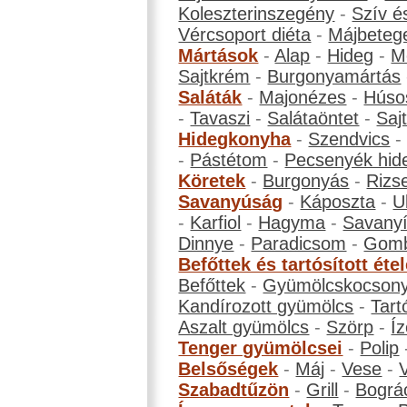
Koleszterinszegény
-
Szív é
Vércsoport diéta
-
Májbeteg
Mártások
-
Alap
-
Hideg
-
M
Sajtkrém
-
Burgonyamártás
Saláták
-
Majonézes
-
Húso
-
Tavaszi
-
Salátaöntet
-
Saj
Hidegkonyha
-
Szendvics
-
Pástétom
-
Pecsenyék hid
Köretek
-
Burgonyás
-
Rizs
Savanyúság
-
Káposzta
-
U
-
Karfiol
-
Hagyma
-
Savanyí
Dinnye
-
Paradicsom
-
Gom
Befőttek és tartósított éte
Befőttek
-
Gyümölcskocson
Kandírozott gyümölcs
-
Tart
Aszalt gyümölcs
-
Szörp
-
Íz
Tenger gyümölcsei
-
Polip
Belsőségek
-
Máj
-
Vese
-
Szabadtűzön
-
Grill
-
Bográ