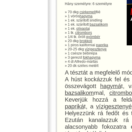
Hány személyre: 6 személyre
» 70 dkg
csirkemell
filé
» 1 vörös
hagyma
» 1 ek. szárított snidling
» 1 ek. szárított
bazsalikom
» 1 ek.
olívaolaj
» 1 tk.
citrom
bors
» 1/4 tk. őrölt
gyömbér
» 20 dkg
brokkoli
» 1 piros kaliforniai
paprika
» 20-25 dkg
víz
i
gesztenye
» 1 csésze bébirépa
» 3 gerezd
fokhagyma
» 4 dl Alfredo-mártás
» 20 dk széles metélt
A tésztát a megfelelő mód
A húst kockázzuk fel és
összevágott
hagymá
t, 
bazsalikom
mal,
citrom
bo
Keverjük hozzá a feld
papriká
t, a
víz
i
gesztenyé
Helyezzünk rá fedőt és 
Ezután kanalazzuk rá
alacsonyabb fokozatra é