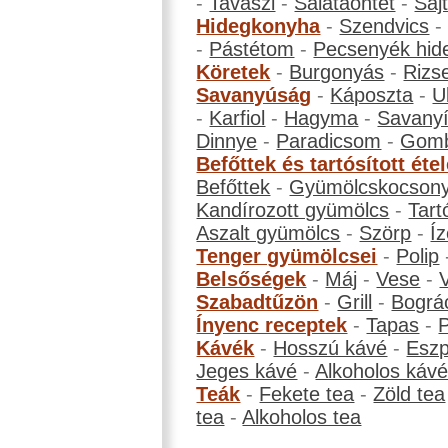
-
Tavaszi
-
Salátaöntet
-
Saj
Hidegkonyha
-
Szendvics
-
Pástétom
-
Pecsenyék hid
Köretek
-
Burgonyás
-
Rizs
Savanyúság
-
Káposzta
-
U
-
Karfiol
-
Hagyma
-
Savanyí
Dinnye
-
Paradicsom
-
Gom
Befőttek és tartósított éte
Befőttek
-
Gyümölcskocson
Kandírozott gyümölcs
-
Tart
Aszalt gyümölcs
-
Szörp
-
Íz
Tenger gyümölcsei
-
Polip
Belsőségek
-
Máj
-
Vese
-
Szabadtűzön
-
Grill
-
Bográ
Ínyenc receptek
-
Tapas
-
Kávék
-
Hosszú kávé
-
Eszp
Jeges kávé
-
Alkoholos káv
Teák
-
Fekete tea
-
Zöld tea
tea
-
Alkoholos tea