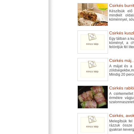
Csirkés burrit
Készítsük elő
mindkét olda
köménnyel, sóv
Csirkés kusz
Egy tálban a ku
köményt, a ch
felöntjük fél lit
Csirkés máj..
A májat és a c
zöldségekbe,m
Mindig 20 perc
Csirkés rabló
A csirkemelle
érmékre vágju
szalonnaszelet
Csirkés, avo
Melegítsük fel
rázzuk össze 
gyakran keverge