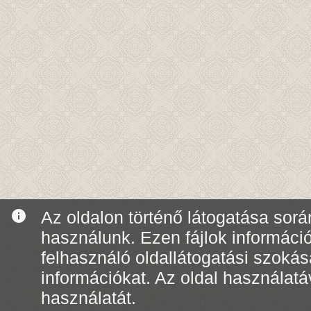
info
Az oldalon történő látogatása során
használunk. Ezen fájlok informáci
felhasználó oldallátogatási szoká
információkat. Az oldal használatá
használatát.