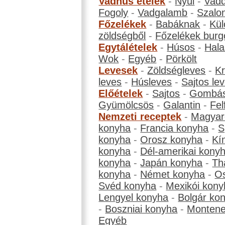
Vadhús ételek
-
Nyúl
-
Vadd
Fogoly
-
Vadgalamb
-
Szalo
Főzelékek
-
Babáknak
-
Kül
zöldségből
-
Főzelékek burg
Egytálételek
-
Húsos
-
Hala
Wok
-
Egyéb
-
Pörkölt
Levesek
-
Zöldségleves
-
K
leves
-
Húsleves
-
Sajtos le
Előételek
-
Sajtos
-
Gombá
Gyümölcsös
-
Galantin
-
Fel
Nemzeti receptek
-
Magyar
konyha
-
Francia konyha
-
S
konyha
-
Orosz konyha
-
Kí
konyha
-
Dél-amerikai kony
konyha
-
Japán konyha
-
Th
konyha
-
Német konyha
-
Os
Svéd konyha
-
Mexikói kony
Lengyel konyha
-
Bolgár ko
-
Boszniai konyha
-
Montene
Egyéb