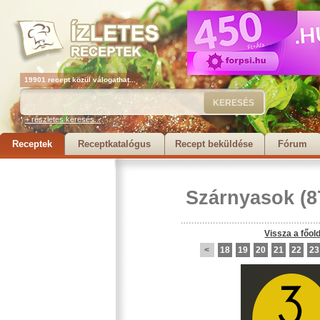
19901 recept közül válogathat...
+ részletes keresés...
Receptek
Receptkatalógus
Recept beküldése
Fórum
Szárnyasok
(8
Vissza a főol
<
18
19
20
21
22
23