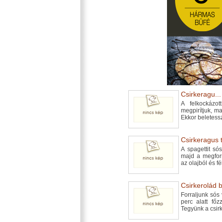
Csirkeragu...
A felkockázo
megpirítjuk, ma
Ekkor beletessz
Csirkeragus t
A spagettit só
majd a megforr
az olajból és f
Csirkerolád 
Forraljunk sós 
perc alatt fő
Tegyünk a csirk