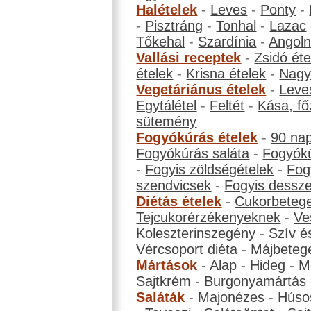
Halételek
-
Leves
-
Ponty
-
-
Pisztráng
-
Tonhal
-
Lazac
Tőkehal
-
Szardínia
-
Angol
Vallási receptek
-
Zsidó éte
ételek
-
Krisna ételek
-
Nagyb
Vegetáriánus ételek
-
Leve
Egytálétel
-
Feltét
-
Kása, fő
sütemény
Fogyókúrás ételek
-
90 na
Fogyókúrás saláta
-
Fogyókú
-
Fogyis zöldségételek
-
Fog
szendvicsek
-
Fogyis dessze
Diétás ételek
-
Cukorbeteg
Tejcukorérzékenyeknek
-
Ve
Koleszterinszegény
-
Szív é
Vércsoport diéta
-
Májbeteg
Mártások
-
Alap
-
Hideg
-
M
Sajtkrém
-
Burgonyamártás
Saláták
-
Majonézes
-
Húso