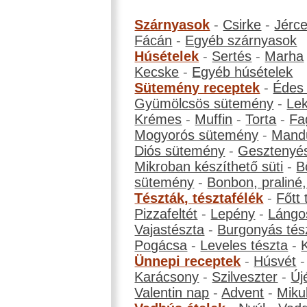
Szárnyasok
-
Csirke
-
Jérc
Fácán
-
Egyéb szárnyasok
Húsételek
-
Sertés
-
Marha
Kecske
-
Egyéb húsételek
Sütemény receptek
-
Édes
Gyümölcsös sütemény
-
Le
Krémes
-
Muffin
-
Torta
-
Fa
Mogyorós sütemény
-
Mand
Diós sütemény
-
Gesztenyé
Mikroban készíthető süti
-
B
sütemény
-
Bonbon, praliné, 
Tészták, tésztafélék
-
Főtt 
Pizzafeltét
-
Lepény
-
Lángo
Vajastészta
-
Burgonyás tés
Pogácsa
-
Leveles tészta
-
Ünnepi receptek
-
Húsvét
Karácsony
-
Szilveszter
-
Új
Valentin nap
-
Advent
-
Miku