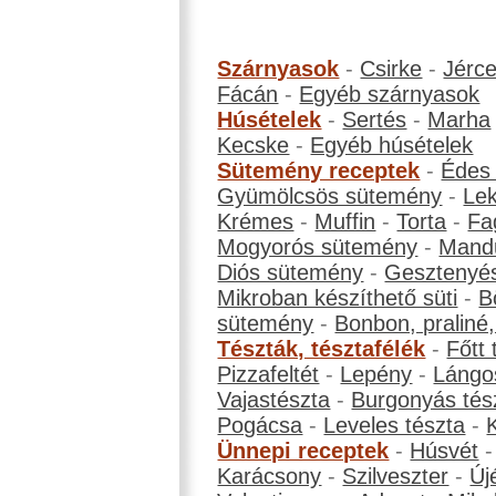
Szárnyasok
-
Csirke
-
Jérc
Fácán
-
Egyéb szárnyasok
Húsételek
-
Sertés
-
Marha
Kecske
-
Egyéb húsételek
Sütemény receptek
-
Édes
Gyümölcsös sütemény
-
Le
Krémes
-
Muffin
-
Torta
-
Fa
Mogyorós sütemény
-
Mand
Diós sütemény
-
Gesztenyé
Mikroban készíthető süti
-
B
sütemény
-
Bonbon, praliné, 
Tészták, tésztafélék
-
Főtt 
Pizzafeltét
-
Lepény
-
Lángo
Vajastészta
-
Burgonyás tés
Pogácsa
-
Leveles tészta
-
Ünnepi receptek
-
Húsvét
Karácsony
-
Szilveszter
-
Új