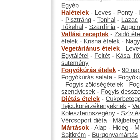
Egyéb
Halételek
-
Leves
-
Ponty
-
-
Pisztráng
-
Tonhal
-
Lazac
Tőkehal
-
Szardínia
-
Angol
Vallási receptek
-
Zsidó éte
ételek
-
Krisna ételek
-
Nagyb
Vegetáriánus ételek
-
Leve
Egytálétel
-
Feltét
-
Kása, fő
sütemény
Fogyókúrás ételek
-
90 na
Fogyókúrás saláta
-
Fogyókú
-
Fogyis zöldségételek
-
Fog
szendvicsek
-
Fogyis dessze
Diétás ételek
-
Cukorbeteg
Tejcukorérzékenyeknek
-
Ve
Koleszterinszegény
-
Szív é
Vércsoport diéta
-
Májbeteg
Mártások
-
Alap
-
Hideg
-
M
Sajtkrém
-
Burgonyamártás