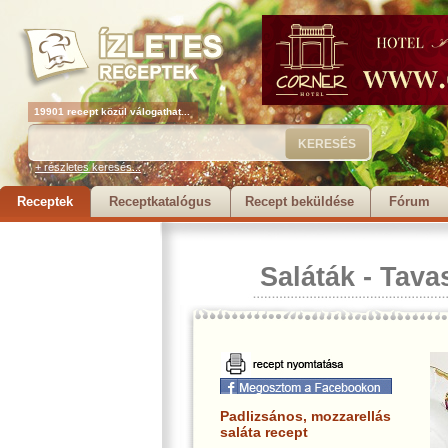
19901 recept közül válogathat...
+ részletes keresés...
Receptek
Receptkatalógus
Recept beküldése
Fórum
Saláták
-
Tava
Padlizsános, mozzarellás
saláta recept