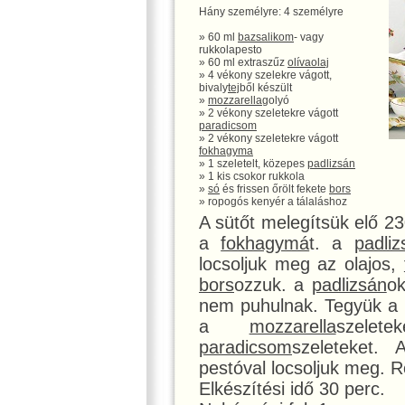
Hány személyre: 4 személyre
» 60 ml
bazsalikom
- vagy
rukkolapesto
» 60 ml extraszűz
olívaolaj
» 4 vékony szelekre vágott,
bivaly
tej
ből készült
»
mozzarella
golyó
» 2 vékony szeletekre vágott
paradicsom
» 2 vékony szeletekre vágott
fokhagyma
» 1 szeletelt, közepes
padlizsán
» 1 kis csokor rukkola
»
só
és frissen őrölt fekete
bors
» ropogós kenyér a tálaláshoz
A sütőt melegítsük elő 23
a
fokhagymá
t. a
padliz
locsoljuk meg az olajos,
bors
ozzuk. a
padlizsán
ok
nem puhulnak. Tegyük a
a
mozzarella
szele
paradicsom
szeleteket. 
pestóval locsoljuk meg. R
Elkészítési idő 30 perc.