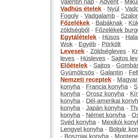
Valentin nap
-
Advent
-
Miku
Vadhús ételek
-
Nyúl
-
Vadd
Fogoly
-
Vadgalamb
-
Szalo
Főzelékek
-
Babáknak
-
Kül
zöldségből
-
Főzelékek burg
Egytálételek
-
Húsos
-
Hala
Wok
-
Egyéb
-
Pörkölt
Levesek
-
Zöldségleves
-
K
leves
-
Húsleves
-
Sajtos le
Előételek
-
Sajtos
-
Gombá
Gyümölcsös
-
Galantin
-
Fel
Nemzeti receptek
-
Magyar
konyha
-
Francia konyha
-
S
konyha
-
Orosz konyha
-
Kí
konyha
-
Dél-amerikai kony
konyha
-
Japán konyha
-
Th
konyha
-
Német konyha
-
Os
Svéd konyha
-
Mexikói kony
Lengyel konyha
-
Bolgár ko
-
Boszniai konyha
-
Montene