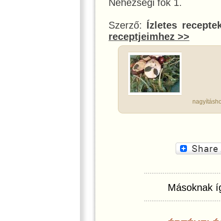
Nehézségi fok 1.
Szerző:
Ízletes recepte
receptjeimhez >>
nagyításho
Másoknak íg