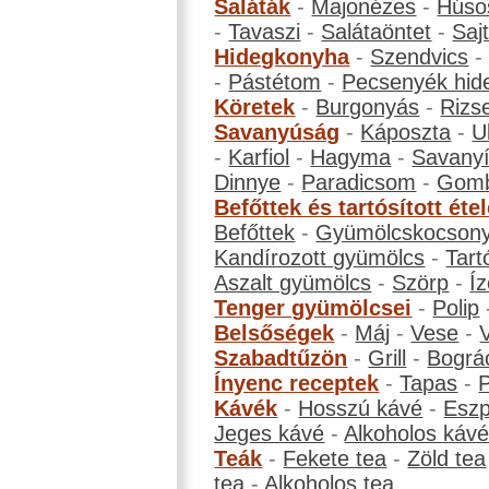
Saláták
-
Majonézes
-
Húso
-
Tavaszi
-
Salátaöntet
-
Saj
Hidegkonyha
-
Szendvics
-
Pástétom
-
Pecsenyék hid
Köretek
-
Burgonyás
-
Rizs
Savanyúság
-
Káposzta
-
U
-
Karfiol
-
Hagyma
-
Savanyí
Dinnye
-
Paradicsom
-
Gom
Befőttek és tartósított éte
Befőttek
-
Gyümölcskocson
Kandírozott gyümölcs
-
Tart
Aszalt gyümölcs
-
Szörp
-
Íz
Tenger gyümölcsei
-
Polip
Belsőségek
-
Máj
-
Vese
-
Szabadtűzön
-
Grill
-
Bográ
Ínyenc receptek
-
Tapas
-
Kávék
-
Hosszú kávé
-
Eszp
Jeges kávé
-
Alkoholos káv
Teák
-
Fekete tea
-
Zöld tea
tea
-
Alkoholos tea