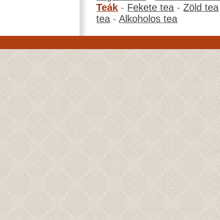
Teák
-
Fekete tea
-
Zöld tea
tea
-
Alkoholos tea