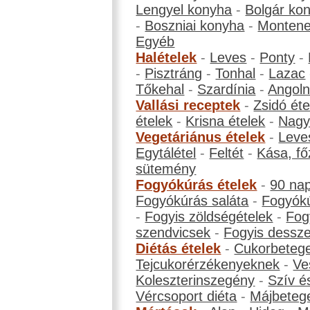
Lengyel konyha
-
Bolgár ko
-
Boszniai konyha
-
Montene
Egyéb
Halételek
-
Leves
-
Ponty
-
-
Pisztráng
-
Tonhal
-
Lazac
Tőkehal
-
Szardínia
-
Angol
Vallási receptek
-
Zsidó éte
ételek
-
Krisna ételek
-
Nagyb
Vegetáriánus ételek
-
Leve
Egytálétel
-
Feltét
-
Kása, fő
sütemény
Fogyókúrás ételek
-
90 na
Fogyókúrás saláta
-
Fogyókú
-
Fogyis zöldségételek
-
Fog
szendvicsek
-
Fogyis dessze
Diétás ételek
-
Cukorbeteg
Tejcukorérzékenyeknek
-
Ve
Koleszterinszegény
-
Szív é
Vércsoport diéta
-
Májbeteg