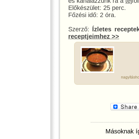
és kanalazzunk rá a
tej
föl
Előkészület: 25 perc.
Főzési idő: 2 óra.
Szerző:
Ízletes recepte
receptjeimhez >>
nagyításho
Másoknak íg