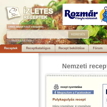
19901 recept közül válogathat...
+ részletes keresés...
Receptek
Receptkatalógus
Recept beküldése
Fórum
Nemzeti recep
Pulykagulyás recept
Hány személyre: 4 személyre