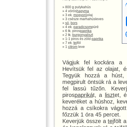
» 800 g pulykahús
» 4 vörös
hagyma
» 3 ek.
mogyoró
olaj
» 3 csésze marhahúsleves
»
só
,
bors
» 4 ek.
paradicsom
püré
» 6 tk. piros
paprika
» 2 tk.
burgonya
liszt
» 1-1 piros és zöld
paprika
» 7 ek.
tej
föl
» 1
citrom
leve
Vágjuk fel kockára a
Hevítsük fel az olajat,
Tegyük hozzá a húst,
megpirult öntsük rá a lev
fel lassú tűzőn. Kev
piros
papriká
t, a
liszt
et, 
keveréket a húshoz, kever
hozzá a csíkokra vágot
főzzük 1 óra 45 percet.
Keverjük össze a
tej
fölt 