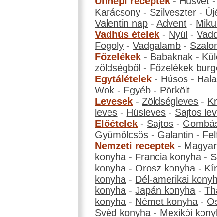
Ünnepi receptek
-
Húsvét
Karácsony
-
Szilveszter
-
Új
Valentin nap
-
Advent
-
Miku
Vadhús ételek
-
Nyúl
-
Vadd
Fogoly
-
Vadgalamb
-
Szalo
Főzelékek
-
Babáknak
-
Kül
zöldségből
-
Főzelékek burg
Egytálételek
-
Húsos
-
Hala
Wok
-
Egyéb
-
Pörkölt
Levesek
-
Zöldségleves
-
K
leves
-
Húsleves
-
Sajtos le
Előételek
-
Sajtos
-
Gombá
Gyümölcsös
-
Galantin
-
Fel
Nemzeti receptek
-
Magyar
konyha
-
Francia konyha
-
S
konyha
-
Orosz konyha
-
Kí
konyha
-
Dél-amerikai kony
konyha
-
Japán konyha
-
Th
konyha
-
Német konyha
-
Os
Svéd konyha
-
Mexikói kony