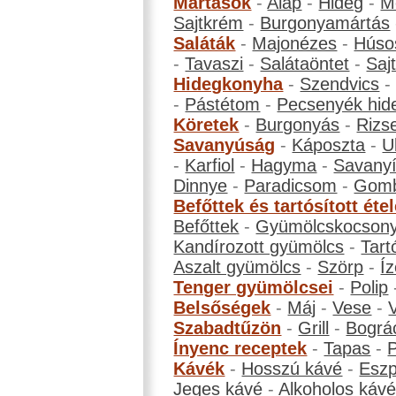
Mártások
-
Alap
-
Hideg
-
M
Sajtkrém
-
Burgonyamártás
Saláták
-
Majonézes
-
Húso
-
Tavaszi
-
Salátaöntet
-
Saj
Hidegkonyha
-
Szendvics
-
Pástétom
-
Pecsenyék hid
Köretek
-
Burgonyás
-
Rizs
Savanyúság
-
Káposzta
-
U
-
Karfiol
-
Hagyma
-
Savanyí
Dinnye
-
Paradicsom
-
Gom
Befőttek és tartósított éte
Befőttek
-
Gyümölcskocson
Kandírozott gyümölcs
-
Tart
Aszalt gyümölcs
-
Szörp
-
Íz
Tenger gyümölcsei
-
Polip
Belsőségek
-
Máj
-
Vese
-
Szabadtűzön
-
Grill
-
Bográ
Ínyenc receptek
-
Tapas
-
Kávék
-
Hosszú kávé
-
Eszp
Jeges kávé
-
Alkoholos káv