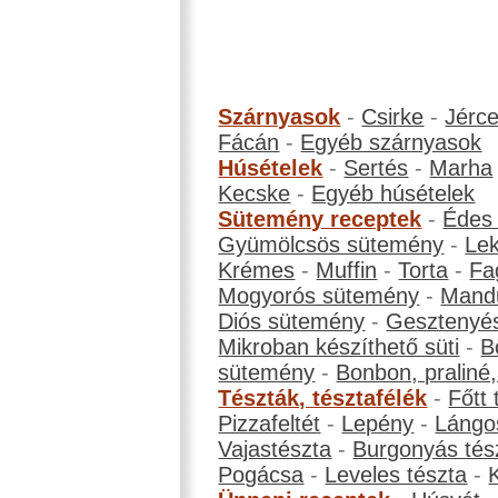
Szárnyasok
-
Csirke
-
Jérc
Fácán
-
Egyéb szárnyasok
Húsételek
-
Sertés
-
Marha
Kecske
-
Egyéb húsételek
Sütemény receptek
-
Édes
Gyümölcsös sütemény
-
Le
Krémes
-
Muffin
-
Torta
-
Fa
Mogyorós sütemény
-
Mand
Diós sütemény
-
Gesztenyé
Mikroban készíthető süti
-
B
sütemény
-
Bonbon, praliné, 
Tészták, tésztafélék
-
Főtt 
Pizzafeltét
-
Lepény
-
Lángo
Vajastészta
-
Burgonyás tés
Pogácsa
-
Leveles tészta
-