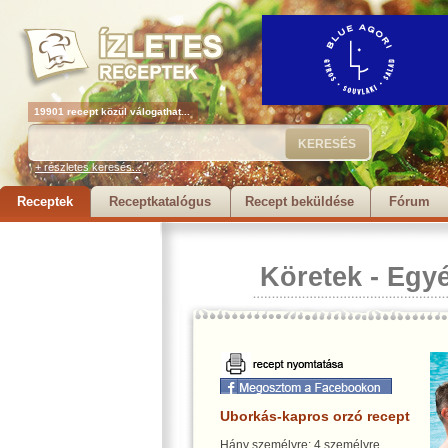
19901 recept közül válogathat...
+ részletes keresés...
Receptek
Receptkatalógus
Recept beküldése
Fórum
Köretek
-
Egy
Uborkás-kapros orzó recept
Hány személyre: 4 személyre