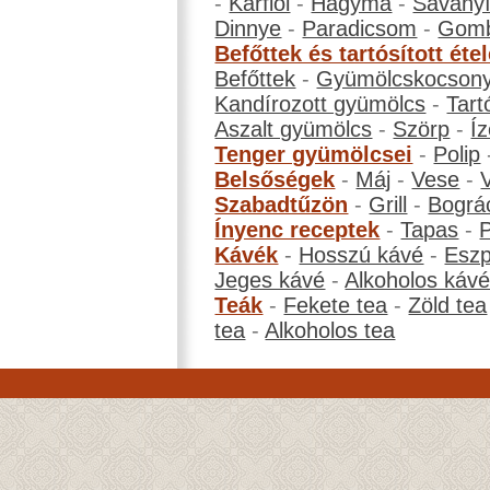
-
Karfiol
-
Hagyma
-
Savanyí
Dinnye
-
Paradicsom
-
Gom
Befőttek és tartósított éte
Befőttek
-
Gyümölcskocson
Kandírozott gyümölcs
-
Tart
Aszalt gyümölcs
-
Szörp
-
Íz
Tenger gyümölcsei
-
Polip
Belsőségek
-
Máj
-
Vese
-
Szabadtűzön
-
Grill
-
Bográ
Ínyenc receptek
-
Tapas
-
Kávék
-
Hosszú kávé
-
Eszp
Jeges kávé
-
Alkoholos káv
Teák
-
Fekete tea
-
Zöld tea
tea
-
Alkoholos tea