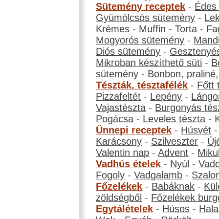
Sütemény receptek
-
Édes
Gyümölcsös sütemény
-
Le
Krémes
-
Muffin
-
Torta
-
Fa
Mogyorós sütemény
-
Mand
Diós sütemény
-
Gesztenyé
Mikroban készíthető süti
-
B
sütemény
-
Bonbon, praliné, 
Tészták, tésztafélék
-
Főtt 
Pizzafeltét
-
Lepény
-
Lángo
Vajastészta
-
Burgonyás tés
Pogácsa
-
Leveles tészta
-
Ünnepi receptek
-
Húsvét
Karácsony
-
Szilveszter
-
Új
Valentin nap
-
Advent
-
Miku
Vadhús ételek
-
Nyúl
-
Vadd
Fogoly
-
Vadgalamb
-
Szalo
Főzelékek
-
Babáknak
-
Kül
zöldségből
-
Főzelékek burg
Egytálételek
-
Húsos
-
Hala