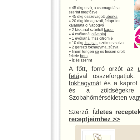
» 45 dkg orzó, a csomagolása
szerint megfőzve
» 45 dkg összevágott
uborka
» 20 dkg kimagozott, felaprított
kalamata olívabogyó
» 2 kiskanál szárított
kapor
» 4 evőkanál
olívaolaj
» 1 evőkanál friss
citrom
lé
» 10 dkg
feta
sajt
, szétmorzsolva
» 2 gerezd
fokhagyma
, zúzva
» finom tengeri
só
és frissen őrölt
fekete
bors
,
» ízlés szerint
A főtt, forró orzót az
fetá
val összeforgatjuk
fokhagymá
t és a kaprot
és a zöldségekre 
Szobahőmérsékleten vagy 
Szerző:
Ízletes recepte
receptjeimhez >>