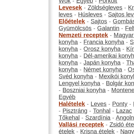
Wok
-
Egyéb
-
Pörkölt
Levesek
-
Zöldségleves
-
K
leves
-
Húsleves
-
Sajtos le
Előételek
-
Sajtos
-
Gombá
Gyümölcsös
-
Galantin
-
Fel
Nemzeti receptek
-
Magyar
konyha
-
Francia konyha
-
S
konyha
-
Orosz konyha
-
Kí
konyha
-
Dél-amerikai kony
konyha
-
Japán konyha
-
Th
konyha
-
Német konyha
-
Os
Svéd konyha
-
Mexikói kony
Lengyel konyha
-
Bolgár ko
-
Boszniai konyha
-
Montene
Egyéb
Halételek
-
Leves
-
Ponty
-
-
Pisztráng
-
Tonhal
-
Lazac
Tőkehal
-
Szardínia
-
Angol
Vallási receptek
-
Zsidó éte
ételek
-
Krisna ételek
-
Nagyb