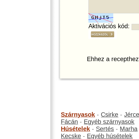
Aktivációs kód:
Ehhez a recepthez
Szárnyasok
-
Csirke
-
Jérc
Fácán
-
Egyéb szárnyasok
Húsételek
-
Sertés
-
Marha
Kecske
-
Egyéb húsételek