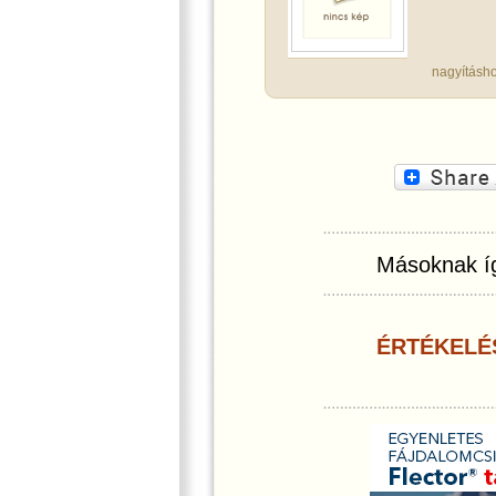
nagyításho
Másoknak íg
ÉRTÉKELÉ