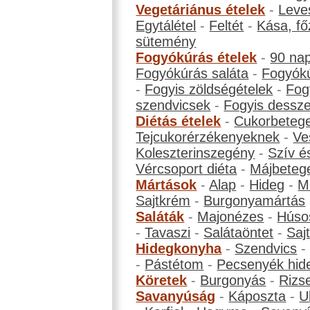
Vegetáriánus ételek
-
Leve
Egytálétel
-
Feltét
-
Kása, fő
sütemény
Fogyókúrás ételek
-
90 na
Fogyókúrás saláta
-
Fogyókú
-
Fogyis zöldségételek
-
Fog
szendvicsek
-
Fogyis dessze
Diétás ételek
-
Cukorbeteg
Tejcukorérzékenyeknek
-
Ve
Koleszterinszegény
-
Szív é
Vércsoport diéta
-
Májbeteg
Mártások
-
Alap
-
Hideg
-
M
Sajtkrém
-
Burgonyamártás
Saláták
-
Majonézes
-
Húso
-
Tavaszi
-
Salátaöntet
-
Saj
Hidegkonyha
-
Szendvics
-
Pástétom
-
Pecsenyék hid
Köretek
-
Burgonyás
-
Rizs
Savanyúság
-
Káposzta
-
U