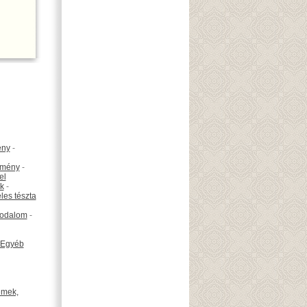
ény
-
emény
-
el
k
-
les tészta
odalom
-
Egyéb
émek,