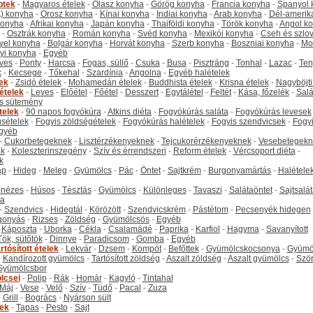
ptek
-
Magyaros ételek
-
Olasz konyha
-
Görög konyha
-
Francia konyha
-
Spanyol 
) konyha
-
Orosz konyha
-
Kínai konyha
-
Indiai konyha
-
Arab konyha
-
Dél-amerik
 konyha
-
Afrikai konyha
-
Japán konyha
-
Thaiföldi konyha
-
Török konyha
-
Angol k
-
Osztrák konyha
-
Román konyha
-
Svéd konyha
-
Mexikói konyha
-
Cseh és szlo
yel konyha
-
Bolgár konyha
-
Horvát konyha
-
Szerb konyha
-
Boszniai konyha
-
Mo
yi konyha
-
Egyéb
ves
-
Ponty
-
Harcsa
-
Fogas, süllő
-
Csuka
-
Busa
-
Pisztráng
-
Tonhal
-
Lazac
-
Ten
k
-
Kecsege
-
Tőkehal
-
Szardínia
-
Angolna
-
Egyéb halételek
tek
-
Zsidó ételek
-
Mohamedán ételek
-
Buddhista ételek
-
Krisna ételek
-
Nagyböjti
ételek
-
Leves
-
Előétel
-
Főétel
-
Desszert
-
Egytálétel
-
Feltét
-
Kása, főzelék
-
Salá
s sütemény
telek
-
90 napos fogyókúra
-
Atkins diéta
-
Fogyókúrás saláta
-
Fogyókúrás levesek
sételek
-
Fogyis zöldségételek
-
Fogyókúrás halételek
-
Fogyis szendvicsek
-
Fogy
gyéb
-
Cukorbetegeknek
-
Lisztérzékenyeknek
-
Tejcukorérzékenyeknek
-
Vesebetegekn
k
-
Koleszterinszegény
-
Szív és érrendszeri
-
Reform ételek
-
Vércsoport diéta
-
k
ap
-
Hideg
-
Meleg
-
Gyümölcs
-
Pác
-
Öntet
-
Sajtkrém
-
Burgonyamártás
-
Halétele
onézes
-
Húsos
-
Tésztás
-
Gyümölcs
-
Különleges
-
Tavaszi
-
Salátaöntet
-
Sajtsalá
ta
-
Szendvics
-
Hidegtál
-
Körözött
-
Szendvicskrém
-
Pástétom
-
Pecsenyék hidegen
gonyás
-
Rizses
-
Zöldség
-
Gyümölcsös
-
Egyéb
-
Káposzta
-
Uborka
-
Cékla
-
Csalamádé
-
Paprika
-
Karfiol
-
Hagyma
-
Savanyított
Tök, sütőtök
-
Dinnye
-
Paradicsom
-
Gomba
-
Egyéb
rtósított ételek
-
Lekvár
-
Dzsem
-
Kompót
-
Befőttek
-
Gyümölcskocsonya
-
Gyümö
-
Kandírozott gyümölcs
-
Tartósított zöldség
-
Aszalt zöldség
-
Aszalt gyümölcs
-
Szö
Gyümölcsbor
lcsei
-
Polip
-
Rák
-
Homár
-
Kagyló
-
Tintahal
Máj
-
Vese
-
Velő
-
Szív
-
Tüdő
-
Pacal
-
Zuza
-
Grill
-
Bogrács
-
Nyárson sült
tek
-
Tapas
-
Pesto
-
Sajt