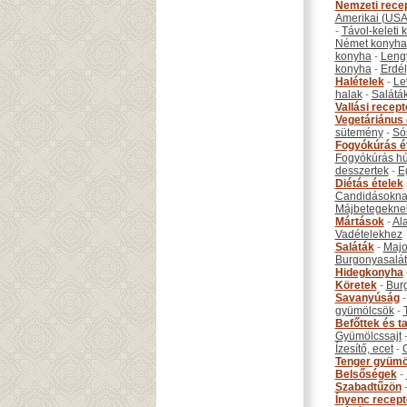
Nemzeti rece
Amerikai (USA
-
Távol-keleti
Német konyha
konyha
-
Leng
konyha
-
Erdél
Halételek
-
Le
halak
-
Salátá
Vallási recep
Vegetáriánus 
sütemény
-
Só
Fogyókúrás é
Fogyókúrás hú
desszertek
-
E
Diétás ételek
Candidásokna
Májbetegekne
Mártások
-
Al
Vadételekhez
Saláták
-
Maj
Burgonyasalá
Hidegkonyha
Köretek
-
Bur
Savanyúság
gyümölcsök
-
Befőttek és ta
Gyümölcssajt
Ízesítő, ecet
-
Tenger gyümö
Belsőségek
-
Szabadtűzön
Ínyenc recep