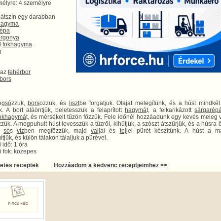
élyre: 4 személyre
hátszín egy darabban
hagyma
répa
rgonya
d
fokhagyma
j
raz
fehérbor
bors
eg
só
zzuk,
bors
ozzuk, és
liszt
be forgatjuk. Olajat melegítünk, és a húst mindkét
k. A bort aláöntjük, beletesszük a felaprított
hagymá
t, a felkarikázott
sárgarép
okhagymá
t, és mérsékelt tűzön főzzük. Fele időnél hozzáadunk egy kevés meleg v
zük. A megpuhult húst levesszük a tűzről, kihűtjük, a szószt átszűrjük, és a húsra ö
t
só
s
víz
ben megfőzzük, majd
vaj
jal és
tej
jel pürét készítünk. A húst a má
jük, és külön tálakon tálaljuk a pürével.
 idő: 1 óra
 fok: közepes
letes receptek
Hozzáadom a kedvenc receptjeimhez >>