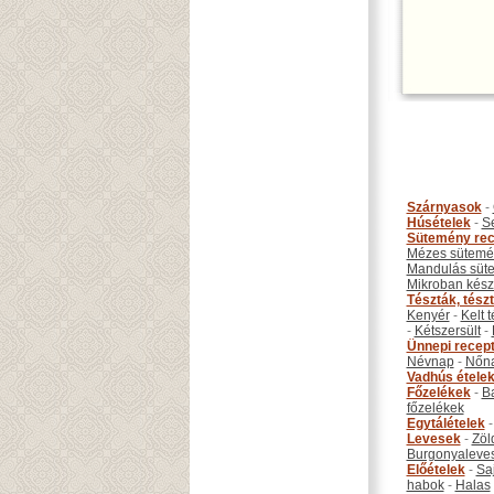
Szárnyasok
-
Húsételek
-
S
Sütemény rec
Mézes sütemé
Mandulás süt
Mikroban készí
Tészták, tész
Kenyér
-
Kelt 
-
Kétszersült
-
Ünnepi recep
Névnap
-
Nőn
Vadhús étele
Főzelékek
-
B
főzelékek
Egytálételek
Levesek
-
Zöl
Burgonyaleve
Előételek
-
Sa
habok
-
Halas