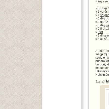
Hány szem
» 80 dkg 
» 1 vörös
» 1
sárga
» 5 dkg
bu
» 2 gerez
» 3 dkg
va
» 0,5 dl
tej
»
liszt
» 2 dl szá
» olaj,
só
,
A húst m
megpirítju
szeletelt
f
puhára főz
burgonyá
megmelegít
Elkészítési
Nehézségi
Szerző:
Íz