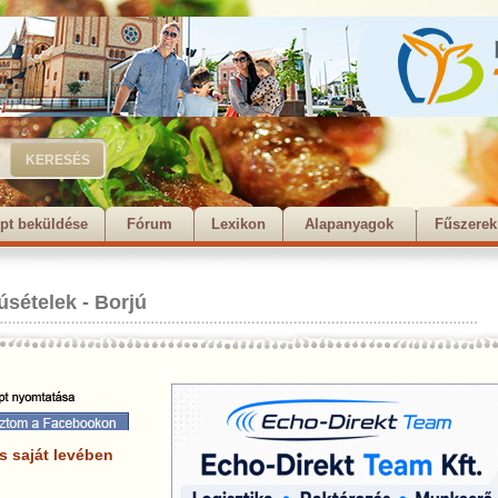
pt beküldése
Fórum
Lexikon
Alapanyagok
Fűszerek
úsételek
-
Borjú
s saját levében