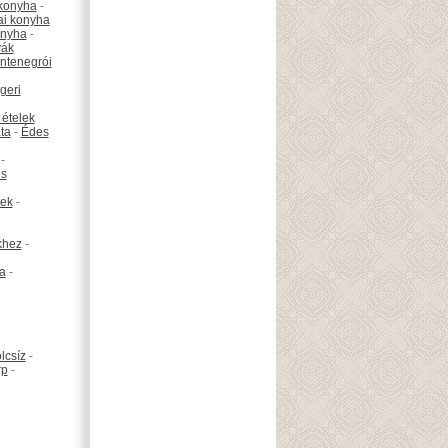
konyha
-
ai konyha
onyha
-
vák
ntenegrói
geri
 ételek
ta
-
Édes
-
is
ek
-
khez
-
ta
-
lcsíz
-
rp
-