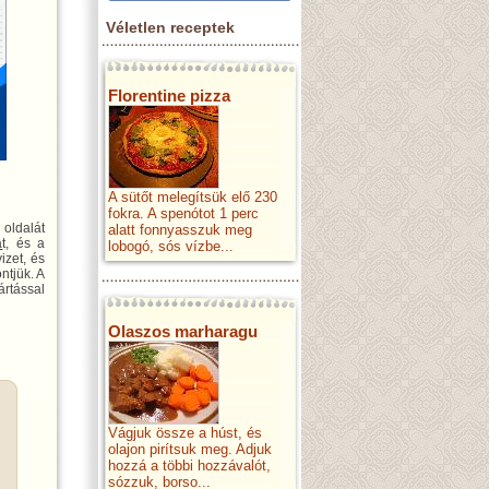
Véletlen receptek
Florentine pizza
A sütőt melegítsük elő 230
fokra. A spenótot 1 perc
 oldalát
alatt fonnyasszuk meg
á
t, és a
lobogó, sós vízbe...
izet, és
ntjük. A
rtással
Olaszos marharagu
Vágjuk össze a húst, és
olajon pirítsuk meg. Adjuk
hozzá a többi hozzávalót,
sózzuk, borso...