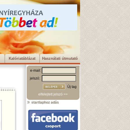
Kalóriatáblázat
Használati útmutató
e-mail:
jelszó:
Új tag
elfelejtett jelszó >>
startlaphoz adás