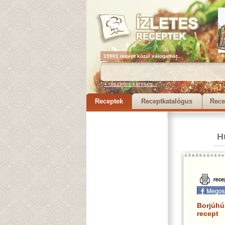
19901 recept közül válogathat...
+ részletes keresés...
Receptek
Receptkatalógus
Rece
H
Borjúhú
recept