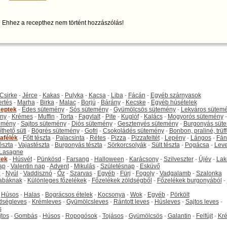
Ehhez a recepthez nem történt hozzászólás!
Csirke
-
Jérce
-
Kakas
-
Pulyka
-
Kacsa
-
Liba
-
Fácán
-
Egyéb szárnyasok
ertés
-
Marha
-
Birka
-
Malac
-
Borjú
-
Bárány
-
Kecske
-
Egyéb húsételek
eptek
-
Édes sütemény
-
Sós sütemény
-
Gyümölcsös sütemény
-
Lekváros sütem
ny
-
Krémes
-
Muffin
-
Torta
-
Fagylalt
-
Pite
-
Kuglóf
-
Kalács
-
Mogyorós sütemény
-
emény
-
Sajtos sütemény
-
Diós sütemény
-
Gesztenyés sütemény
-
Burgonyás süt
thető süti
-
Bögrés sütemény
-
Gofri
-
Csokoládés sütemény
-
Bonbon, praliné, trüff
tafélék
-
Főtt tészta
-
Palacsinta
-
Rétes
-
Pizza
-
Pizzafeltét
-
Lepény
-
Lángos
-
Fán
tészta
-
Vajastészta
-
Burgonyás tészta
-
Sörkorcsolyák
-
Sült tészta
-
Pogácsa
-
Leve
Lasagne
tek
-
Húsvét
-
Pünkösd
-
Farsang
-
Halloween
-
Karácsony
-
Szilveszter
-
Újév
-
Lak
ap
-
Valentin nap
-
Advent
-
Mikulás
-
Születésnap
-
Esküvő
k
-
Nyúl
-
Vaddisznó
-
Őz
-
Szarvas
-
Egyéb
-
Fürj
-
Fogoly
-
Vadgalamb
-
Szalonka
abáknak
-
Különleges főzelékek
-
Főzelékek zöldségből
-
Főzelékek burgonyából
-
-
Húsos
-
Halas
-
Bográcsos ételek
-
Kocsonya
-
Wok
-
Egyéb
-
Pörkölt
dségleves
-
Krémleves
-
Gyümölcsleves
-
Rántott leves
-
Húsleves
-
Sajtos leves
-
s
jtos
-
Gombás
-
Húsos
-
Ropogósok
-
Tojásos
-
Gyümölcsös
-
Galantin
-
Felfújt
-
Kr