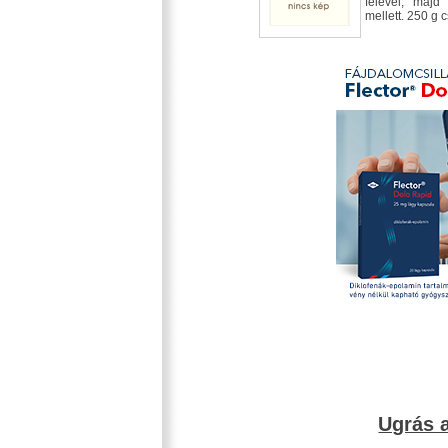
felével, majd
mellett. 250 g 
Ugrás a