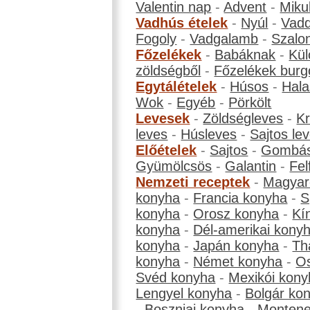
Valentin nap
-
Advent
-
Miku
Vadhús ételek
-
Nyúl
-
Vadd
Fogoly
-
Vadgalamb
-
Szalo
Főzelékek
-
Babáknak
-
Kül
zöldségből
-
Főzelékek burg
Egytálételek
-
Húsos
-
Hala
Wok
-
Egyéb
-
Pörkölt
Levesek
-
Zöldségleves
-
K
leves
-
Húsleves
-
Sajtos le
Előételek
-
Sajtos
-
Gombá
Gyümölcsös
-
Galantin
-
Fel
Nemzeti receptek
-
Magyar
konyha
-
Francia konyha
-
S
konyha
-
Orosz konyha
-
Kí
konyha
-
Dél-amerikai kony
konyha
-
Japán konyha
-
Th
konyha
-
Német konyha
-
Os
Svéd konyha
-
Mexikói kony
Lengyel konyha
-
Bolgár ko
-
Boszniai konyha
-
Montene