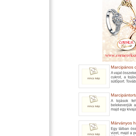
Marcipános c
A vajat összeke
cukrot, a tojá
sütőport. Tová
Marcipántorta
A tojások feh
belekeverjük a
majd egy kivaj
Márványos hús
Egy tálban öss
vizet, majd a po