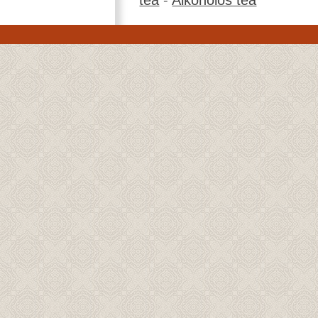
tea
-
Alkoholos tea