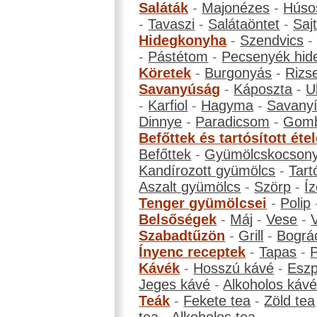
Saláták
-
Majonézes
-
Húso
-
Tavaszi
-
Salátaöntet
-
Saj
Hidegkonyha
-
Szendvics
-
Pástétom
-
Pecsenyék hid
Köretek
-
Burgonyás
-
Rizs
Savanyúság
-
Káposzta
-
U
-
Karfiol
-
Hagyma
-
Savanyí
Dinnye
-
Paradicsom
-
Gom
Befőttek és tartósított éte
Befőttek
-
Gyümölcskocson
Kandírozott gyümölcs
-
Tart
Aszalt gyümölcs
-
Szörp
-
Íz
Tenger gyümölcsei
-
Polip
Belsőségek
-
Máj
-
Vese
-
Szabadtűzön
-
Grill
-
Bográ
Ínyenc receptek
-
Tapas
-
Kávék
-
Hosszú kávé
-
Eszp
Jeges kávé
-
Alkoholos káv
Teák
-
Fekete tea
-
Zöld tea