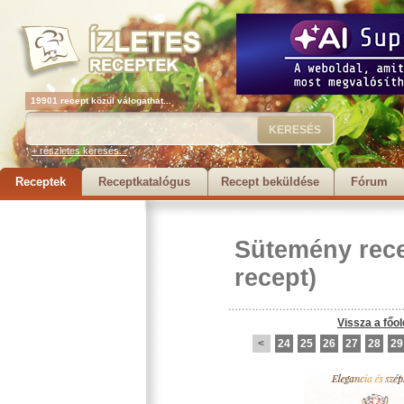
19901 recept közül válogathat...
+ részletes keresés...
Receptek
Receptkatalógus
Recept beküldése
Fórum
Sütemény rec
recept)
Vissza a főol
<
24
25
26
27
28
29