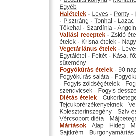
Egyéb
Halételek
-
Leves
-
Ponty
-
-
Pisztráng
-
Tonhal
-
Lazac
Tőkehal
-
Szardínia
-
Angol
Vallási receptek
-
Zsidó éte
ételek
-
Krisna ételek
-
Nagyb
Vegetáriánus ételek
-
Leve
Egytálétel
-
Feltét
-
Kása, fő
sütemény
Fogyókúrás ételek
-
90 na
Fogyókúrás saláta
-
Fogyókú
-
Fogyis zöldségételek
-
Fog
szendvicsek
-
Fogyis dessze
Diétás ételek
-
Cukorbeteg
Tejcukorérzékenyeknek
-
Ve
Koleszterinszegény
-
Szív é
Vércsoport diéta
-
Májbeteg
Mártások
-
Alap
-
Hideg
-
M
Sajtkrém
-
Burgonyamártás