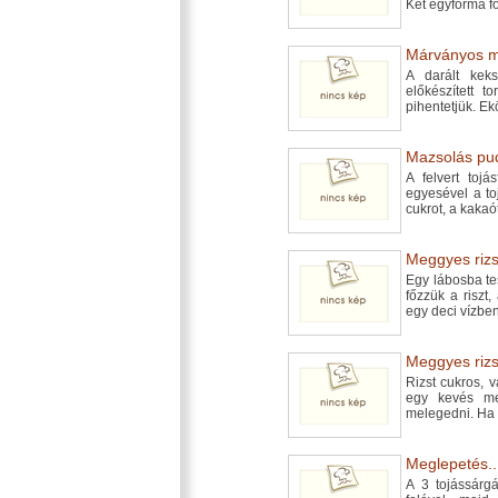
Két egyforma f
Márványos má
A darált kek
előkészített 
pihentetjük. E
Mazsolás pud
A felvert toj
egyesével a to
cukrot, a kakaót
Meggyes rizst
Egy lábosba tes
főzzük a riszt
egy deci vízbe
Meggyes rizst
Rizst cukros, 
egy kevés meg
melegedni. Ha 
Meglepetés..
A 3 tojássárgá