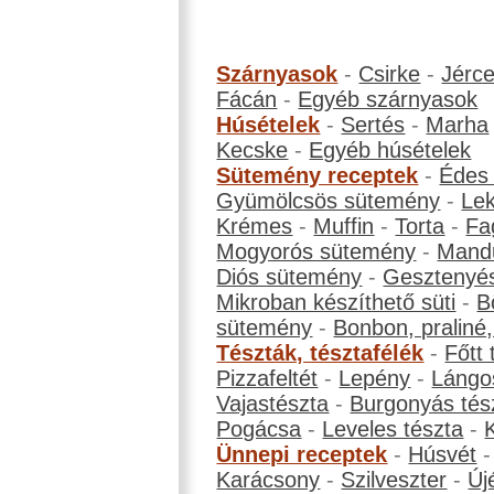
Szárnyasok
-
Csirke
-
Jérc
Fácán
-
Egyéb szárnyasok
Húsételek
-
Sertés
-
Marha
Kecske
-
Egyéb húsételek
Sütemény receptek
-
Édes
Gyümölcsös sütemény
-
Le
Krémes
-
Muffin
-
Torta
-
Fa
Mogyorós sütemény
-
Mand
Diós sütemény
-
Gesztenyé
Mikroban készíthető süti
-
B
sütemény
-
Bonbon, praliné, 
Tészták, tésztafélék
-
Főtt 
Pizzafeltét
-
Lepény
-
Lángo
Vajastészta
-
Burgonyás tés
Pogácsa
-
Leveles tészta
-
Ünnepi receptek
-
Húsvét
Karácsony
-
Szilveszter
-
Új