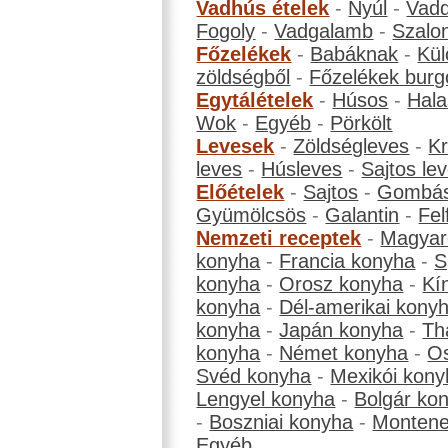
Vadhús ételek
-
Nyúl
-
Vadd
Fogoly
-
Vadgalamb
-
Szalo
Főzelékek
-
Babáknak
-
Kül
zöldségből
-
Főzelékek burg
Egytálételek
-
Húsos
-
Hala
Wok
-
Egyéb
-
Pörkölt
Levesek
-
Zöldségleves
-
K
leves
-
Húsleves
-
Sajtos le
Előételek
-
Sajtos
-
Gombá
Gyümölcsös
-
Galantin
-
Fel
Nemzeti receptek
-
Magyar
konyha
-
Francia konyha
-
S
konyha
-
Orosz konyha
-
Kí
konyha
-
Dél-amerikai kony
konyha
-
Japán konyha
-
Th
konyha
-
Német konyha
-
Os
Svéd konyha
-
Mexikói kony
Lengyel konyha
-
Bolgár ko
-
Boszniai konyha
-
Montene
Egyéb