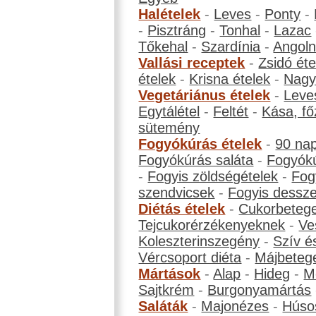
Halételek
-
Leves
-
Ponty
-
-
Pisztráng
-
Tonhal
-
Lazac
Tőkehal
-
Szardínia
-
Angol
Vallási receptek
-
Zsidó éte
ételek
-
Krisna ételek
-
Nagyb
Vegetáriánus ételek
-
Leve
Egytálétel
-
Feltét
-
Kása, fő
sütemény
Fogyókúrás ételek
-
90 na
Fogyókúrás saláta
-
Fogyókú
-
Fogyis zöldségételek
-
Fog
szendvicsek
-
Fogyis dessze
Diétás ételek
-
Cukorbeteg
Tejcukorérzékenyeknek
-
Ve
Koleszterinszegény
-
Szív é
Vércsoport diéta
-
Májbeteg
Mártások
-
Alap
-
Hideg
-
M
Sajtkrém
-
Burgonyamártás
Saláták
-
Majonézes
-
Húso