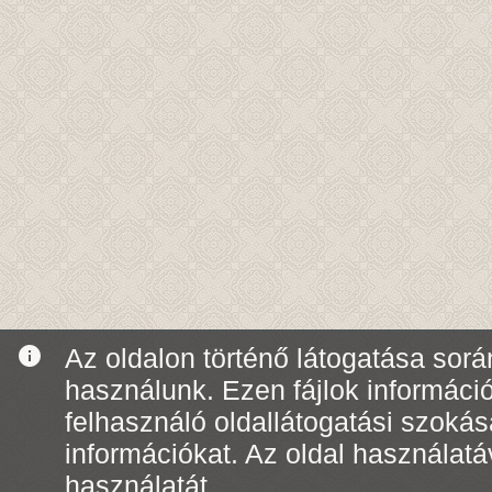
info
Az oldalon történő látogatása során
használunk. Ezen fájlok informáci
felhasználó oldallátogatási szoká
információkat. Az oldal használatá
használatát.