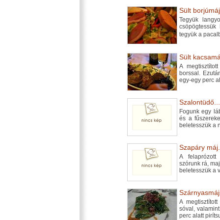
Sült borjúmáj
Tegyük langyo
csöpögtessük 
tegyük a pacal
Sült kacsamáj
A megtisztítot
borssal. Ezutá
egy-egy perc a
Szalontüdő...
Fogunk egy láb
és a fűszereket
beletesszük a n
Szapáry máj.
A felaprózott
szórunk rá, ma
beletesszük a 
Szárnyasmájs
A megtisztítot
sóval, valamin
perc alatt pirít