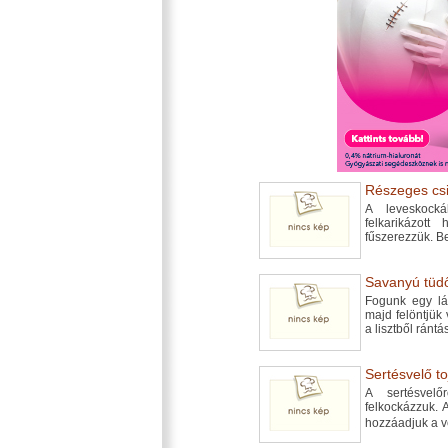
Részeges csi
A leveskocká
felkarikázott
fűszerezzük. Be
Savanyú tüdő
Fogunk egy lá
majd felöntjük 
a lisztből rántá
Sertésvelő to
A sertésvelő
felkockázzuk. 
hozzáadjuk a v