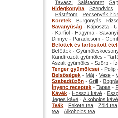
-
Tavaszi
-
Salátaöntet
-
Saj
Hidegkonyha
-
Szendvics
-
Pástétom
-
Pecsenyék hid
Köretek
-
Burgonyás
-
Rizs
Savanyúság
-
Káposzta
-
U
-
Karfiol
-
Hagyma
-
Savanyí
Dinnye
-
Paradicsom
-
Gom
Befőttek és tartósított éte
Befőttek
-
Gyümölcskocson
Kandírozott gyümölcs
-
Tart
Aszalt gyümölcs
-
Szörp
-
Íz
Tenger gyümölcsei
-
Polip
Belsőségek
-
Máj
-
Vese
-
Szabadtűzön
-
Grill
-
Bográ
Ínyenc receptek
-
Tapas
-
Kávék
-
Hosszú kávé
-
Eszp
Jeges kávé
-
Alkoholos káv
Teák
-
Fekete tea
-
Zöld tea
tea
-
Alkoholos tea