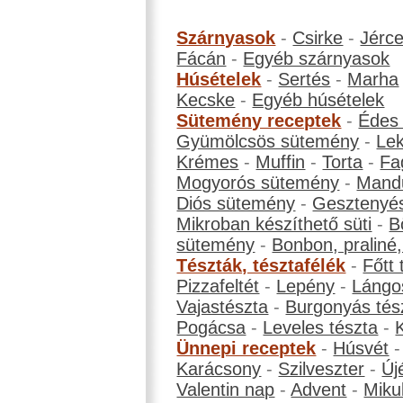
Szárnyasok
-
Csirke
-
Jérc
Fácán
-
Egyéb szárnyasok
Húsételek
-
Sertés
-
Marha
Kecske
-
Egyéb húsételek
Sütemény receptek
-
Édes
Gyümölcsös sütemény
-
Le
Krémes
-
Muffin
-
Torta
-
Fa
Mogyorós sütemény
-
Mand
Diós sütemény
-
Gesztenyé
Mikroban készíthető süti
-
B
sütemény
-
Bonbon, praliné, 
Tészták, tésztafélék
-
Főtt 
Pizzafeltét
-
Lepény
-
Lángo
Vajastészta
-
Burgonyás tés
Pogácsa
-
Leveles tészta
-
Ünnepi receptek
-
Húsvét
Karácsony
-
Szilveszter
-
Új
Valentin nap
-
Advent
-
Miku