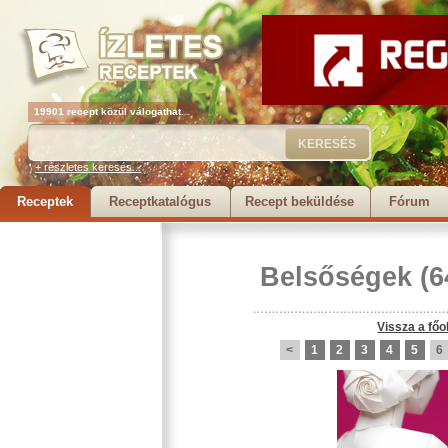
19901 recept közül válogathat...
+ részletes keresés...
Receptek
Receptkatalógus
Recept beküldése
Fórum
Belsőségek
(6
Vissza a főo
<
1
2
3
4
5
6