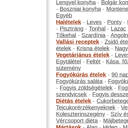
Lengyel konyha
-
Bolgár ko
-
Boszniai konyha
-
Montene
Egyéb
Halételek
-
Leves
-
Ponty
-
-
Pisztráng
-
Tonhal
-
Lazac
Tőkehal
-
Szardínia
-
Angol
Vallási receptek
-
Zsidó éte
ételek
-
Krisna ételek
-
Nagyb
Vegetáriánus ételek
-
Leve
Egytálétel
-
Feltét
-
Kása, fő
sütemény
Fogyókúrás ételek
-
90 na
Fogyókúrás saláta
-
Fogyókú
-
Fogyis zöldségételek
-
Fog
szendvicsek
-
Fogyis dessze
Diétás ételek
-
Cukorbeteg
Tejcukorérzékenyeknek
-
Ve
Koleszterinszegény
-
Szív é
Vércsoport diéta
-
Májbeteg
Mártások
-
Alap
-
Hideg
-
M