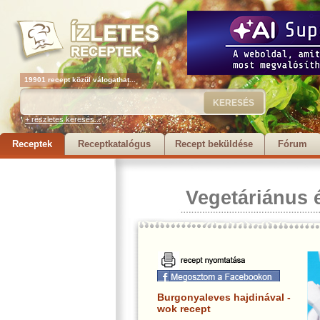
19901 recept közül válogathat...
+ részletes keresés...
Receptek
Receptkatalógus
Recept beküldése
Fórum
Vegetáriánus 
Burgonyaleves hajdinával -
wok recept