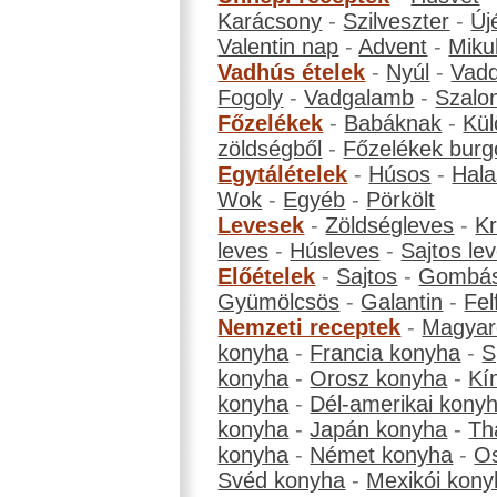
Karácsony
-
Szilveszter
-
Új
Valentin nap
-
Advent
-
Miku
Vadhús ételek
-
Nyúl
-
Vadd
Fogoly
-
Vadgalamb
-
Szalo
Főzelékek
-
Babáknak
-
Kül
zöldségből
-
Főzelékek burg
Egytálételek
-
Húsos
-
Hala
Wok
-
Egyéb
-
Pörkölt
Levesek
-
Zöldségleves
-
K
leves
-
Húsleves
-
Sajtos le
Előételek
-
Sajtos
-
Gombá
Gyümölcsös
-
Galantin
-
Fel
Nemzeti receptek
-
Magyar
konyha
-
Francia konyha
-
S
konyha
-
Orosz konyha
-
Kí
konyha
-
Dél-amerikai kony
konyha
-
Japán konyha
-
Th
konyha
-
Német konyha
-
Os
Svéd konyha
-
Mexikói kony