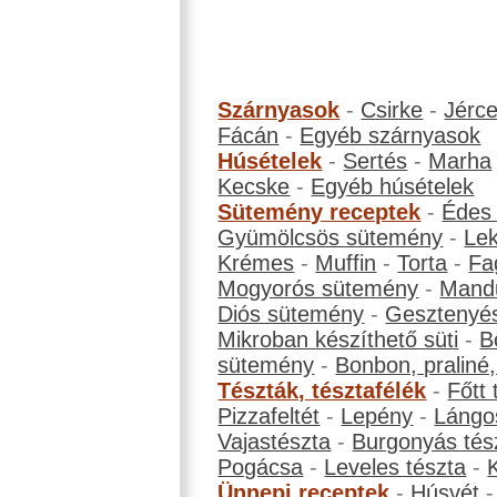
Szárnyasok
-
Csirke
-
Jérc
Fácán
-
Egyéb szárnyasok
Húsételek
-
Sertés
-
Marha
Kecske
-
Egyéb húsételek
Sütemény receptek
-
Édes
Gyümölcsös sütemény
-
Le
Krémes
-
Muffin
-
Torta
-
Fa
Mogyorós sütemény
-
Mand
Diós sütemény
-
Gesztenyé
Mikroban készíthető süti
-
B
sütemény
-
Bonbon, praliné, 
Tészták, tésztafélék
-
Főtt 
Pizzafeltét
-
Lepény
-
Lángo
Vajastészta
-
Burgonyás tés
Pogácsa
-
Leveles tészta
-
Ünnepi receptek
-
Húsvét