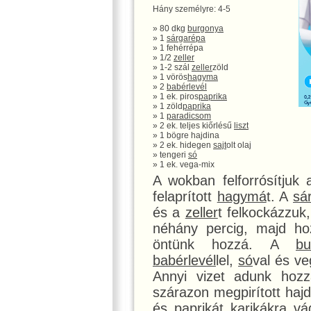
Hány személyre: 4-5
» 80 dkg
burgonya
» 1
sárgarépa
» 1 fehérrépa
» 1/2
zeller
» 1-2 szál
zeller
zöld
» 1 vörös
hagyma
» 2
babérlevél
» 1 ek. piros
paprika
» 1 zöld
paprika
» 1
paradicsom
» 2 ek. teljes kiőrlésű
liszt
» 1 bögre hajdina
» 2 ek. hidegen
sajt
olt olaj
» tengeri
só
» 1 ek. vega-mix
A wokban felforrósítjuk 
felaprított
hagymá
t. A
sá
és a
zeller
t felkockázzuk
néhány percig, majd ho
öntünk hozzá. A
bu
babérlevél
lel,
só
val és ve
Annyi vizet adunk hozz
szárazon megpirított hajd
és
papriká
t karikákra v