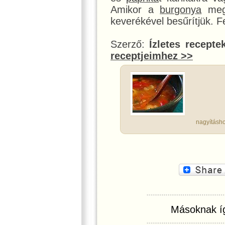
Amikor a
burgonya
meg
keverékével besűrítjük. F
Szerző:
Ízletes recepte
receptjeimhez >>
nagyításho
Másoknak íg