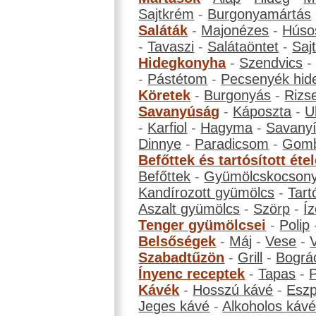
Sajtkrém
-
Burgonyamártás
Saláták
-
Majonézes
-
Húso
-
Tavaszi
-
Salátaöntet
-
Saj
Hidegkonyha
-
Szendvics
-
Pástétom
-
Pecsenyék hid
Köretek
-
Burgonyás
-
Rizs
Savanyúság
-
Káposzta
-
U
-
Karfiol
-
Hagyma
-
Savanyí
Dinnye
-
Paradicsom
-
Gom
Befőttek és tartósított éte
Befőttek
-
Gyümölcskocson
Kandírozott gyümölcs
-
Tart
Aszalt gyümölcs
-
Szörp
-
Íz
Tenger gyümölcsei
-
Polip
Belsőségek
-
Máj
-
Vese
-
Szabadtűzön
-
Grill
-
Bográ
Ínyenc receptek
-
Tapas
-
Kávék
-
Hosszú kávé
-
Eszp
Jeges kávé
-
Alkoholos káv